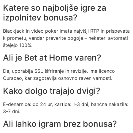
Katere so najboljše igre za
izpolnitev bonusa?
Blackjack in video poker imata najvišji RTP in prispevata
k prometu, vendar preverite pogoje – nekateri avtomati
štejejo 100%.
Ali je Bet at Home varen?
Da, uporablja SSL šifriranje in revizije. Ima licenco
Curacao, kar zagotavlja osnovno raven varnosti.
Kako dolgo trajajo dvigi?
E-denarnice: do 24 ur, kartice: 1-3 dni, bančna nakazila:
3-7 dni.
Ali lahko igram brez bonusa?