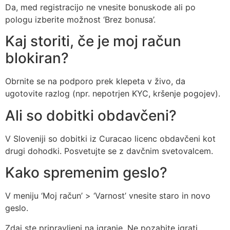
Da, med registracijo ne vnesite bonuskode ali po
pologu izberite možnost ‘Brez bonusa’.
Kaj storiti, če je moj račun
blokiran?
Obrnite se na podporo prek klepeta v živo, da
ugotovite razlog (npr. nepotrjen KYC, kršenje pogojev).
Ali so dobitki obdavčeni?
V Sloveniji so dobitki iz Curacao licenc obdavčeni kot
drugi dohodki. Posvetujte se z davčnim svetovalcem.
Kako spremenim geslo?
V meniju ‘Moj račun’ > ‘Varnost’ vnesite staro in novo
geslo.
Zdaj ste pripravljeni na igranje. Ne pozabite igrati