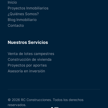
Inicio
Proyectos Inmobiliarios
¿Quiénes Somos?
Blog Inmobiliario
Contacto
Nuestros Servicios
Venta de lotes campestres
Construcción de vivienda
Proyectos por aportes
Asesoría en inversión
© 2026 RC Construcciones. Todos los derechos
reservados.