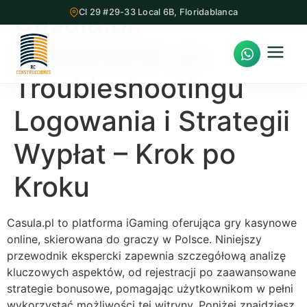
Casula.pl:
Cl 29 #29-33 Local 6B, Floridablanca
Przewodnik po
Troubleshootingu
Logowania i Strategii
Inicio
Wypłat – Krok po
Proyectos Inmobiliarios
Kroku
¿Quiénes Somos?
Servicios
Casula.pl to platforma iGaming oferująca gry kasynowe
online, skierowana do graczy w Polsce. Niniejszy
Nuestra Oficina
przewodnik ekspercki zapewnia szczegółową analizę
kluczowych aspektów, od rejestracji po zaawansowane
Contacto
strategie bonusowe, pomagając użytkownikom w pełni
wykorzystać możliwości tej witryny. Poniżej znajdziesz