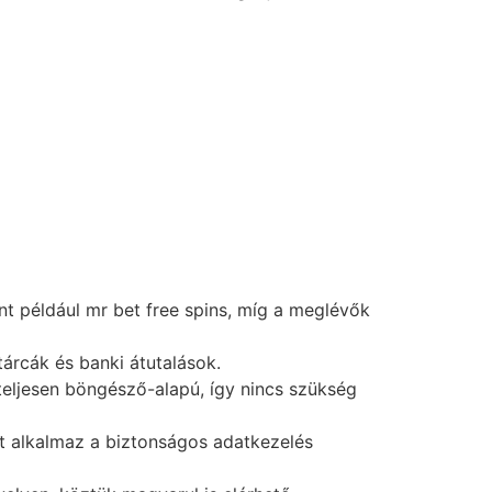
t például mr bet free spins, míg a meglévők
árcák és banki átutalások.
eljesen böngésző-alapú, így nincs szükség
iát alkalmaz a biztonságos adatkezelés