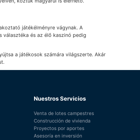
yelven, köztük magyarul is elérhető.
rakoztató játékélményre vágynak. A
s választéka és az élő kaszinó pedig
yújtsa a játékosok számára világszerte. Akár
t.
Nuestros Servicios
Venta de lotes campestres
Construcción de vivienda
Proyectos por aportes
Asesoría en inversión