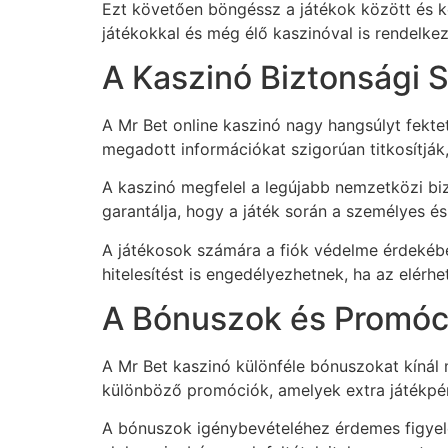
Ezt követően böngéssz a játékok között és kez
játékokkal és még élő kaszinóval is rendelkez
A Kaszinó Biztonsági 
A Mr Bet online kaszinó nagy hangsúlyt fekte
megadott információkat szigorúan titkosítják,
A kaszinó megfelel a legújabb nemzetközi bi
garantálja, hogy a játék során a személyes 
A játékosok számára a fiók védelme érdekében
hitelesítést is engedélyezhetnek, ha az elérhe
A Bónuszok és Promóc
A Mr Bet kaszinó különféle bónuszokat kínál
különböző promóciók, amelyek extra játékpén
A bónuszok igénybevételéhez érdemes figyelem