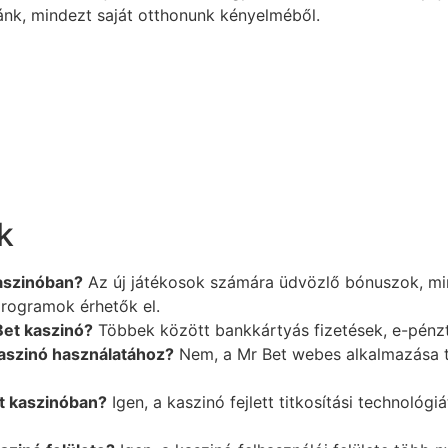
ánk, mindezt saját otthonunk kényelméből.
k
kaszinóban?
Az új játékosok számára üdvözlő bónuszok, min
rogramok érhetők el.
Bet kaszinó?
Többek között bankkártyás fizetések, e-pénzt
 kaszinó használatához?
Nem, a Mr Bet webes alkalmazása t
t kaszinóban?
Igen, a kaszinó fejlett titkosítási technológ