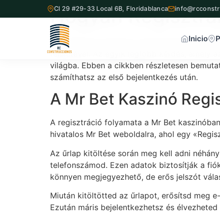
Hogyan Regisztrál
Cl 29 #29-33 Local 6B, Floridablanca
info@rcconstr
Inicio
P
A Mr Bet egy népszerű online kaszinó, amely 
felületével. Az egyik legfőbb kérdés, amely a
világba. Ebben a cikkben részletesen bemutat
számíthatsz az első bejelentkezés után.
Inicio
A Mr Bet Kaszinó Regi
Proyectos Inmobiliarios
A regisztráció folyamata a Mr Bet kaszinóban 
¿Quiénes Somos?
hivatalos Mr Bet weboldalra, ahol egy «Regiszt
Az űrlap kitöltése során meg kell adni néhán
Servicios
telefonszámod. Ezen adatok biztosítják a fi
könnyen megjegyezhető, de erős jelszót válas
Nuestra Oficina
Miután kitöltötted az űrlapot, erősítsd meg e-
Contacto
Ezután máris bejelentkezhetsz és élvezheted 