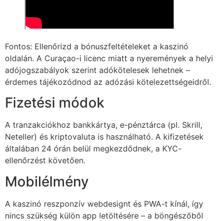
Fontos: Ellenőrizd a bónuszfeltételeket a kaszinó
oldalán. A Curaçao-i licenc miatt a nyeremények a helyi
adójogszabályok szerint adókötelesek lehetnek –
érdemes tájékozódnod az adózási kötelezettségeidről.
Fizetési módok
A tranzakciókhoz bankkártya, e-pénztárca (pl. Skrill,
Neteller) és kriptovaluta is használható. A kifizetések
általában 24 órán belül megkezdődnek, a KYC-
ellenőrzést követően.
Mobilélmény
A kaszinó reszponzív webdesignt és PWA-t kínál, így
nincs szükség külön app letöltésére – a böngészőből