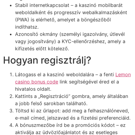
Stabil internetkapcsolat – a kaszinó mobilbarát
weboldalként és progresszív webalkalmazásként
(PWA) is elérhető, amelyet a böngészőből
indíthatsz.
Azonosító okmány (személyi igazolvány, útlevél
vagy jogosítvány) a KYC-ellenőrzéshez, amely a
kifizetés előtt kötelező.
Hogyan regisztrálj?
Látogass el a kaszinó weboldalára – a fenti
Lemon
casino bonus code
link segítségével éred el a
hivatalos oldalt.
Kattints a „Regisztráció” gombra, amely általában
a jobb felső sarokban található.
Töltsd ki az űrlapot: add meg a felhasználóneved,
e-mail címed, jelszavad és a fizetési preferenciáid.
A bónuszmezőbe írd be a promóciós kódot – ez
aktiválja az üdvözlőajánlatot és az esetleges