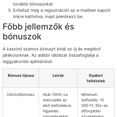
további bónuszokat.
Erősítsd meg a regisztrációt az e-mailben kapott
linkre kattintva, majd jelentkezz be.
Főbb jellemzők és
bónuszok
A kaszinó számos bónuszt kínál az új és meglévő
játékosoknak. Az alábbi táblázat összefoglalja a
leggyakoribb ajánlatokat:
Bónusz típusa
Leírás
Gyakori
feltételek
Üdvözlőbónusz
Akár 100%-os
Minimum
meccselés az
befizetés: 10
első befizetésre,
000 Ft; 35x-es
ingyenes
átforgatási
pörgetésekkel.
követelmény.