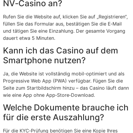
NV‑Casino an?
Rufen Sie die Website auf, klicken Sie auf „Registrieren“,
füllen Sie das Formular aus, bestätigen Sie die E‑Mail
und tätigen Sie eine Einzahlung. Der gesamte Vorgang
dauert etwa 5 Minuten.
Kann ich das Casino auf dem
Smartphone nutzen?
Ja, die Website ist vollständig mobil-optimiert und als
Progressive Web App (PWA) verfügbar. Fügen Sie die
Seite zum Startbildschirm hinzu – das Casino läuft dann
wie eine App ohne App‑Store‑Download.
Welche Dokumente brauche ich
für die erste Auszahlung?
Für die KYC‑Prüfung benötigen Sie eine Kopie Ihres