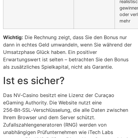
realistis
gewinnen
oder verl
mehr
Wichtig:
Die Rechnung zeigt, dass Sie den Bonus nur
dann in echtes Geld umwandeln, wenn Sie während der
Umsatzphase Glück haben. Ein positiver
Erwartungswert ist selten – betrachten Sie den Bonus
als zusätzliches Spielkapital, nicht als Garantie.
Ist es sicher?
Das NV‑Casino besitzt eine Lizenz der Curaçao
eGaming Authority. Die Website nutzt eine
256‑Bit‑SSL‑Verschlüsselung, die alle Daten zwischen
Ihrem Browser und dem Server schützt.
Zufallszahlengeneratoren (RNG) werden von
unabhängigen Prüfunternehmen wie iTech Labs