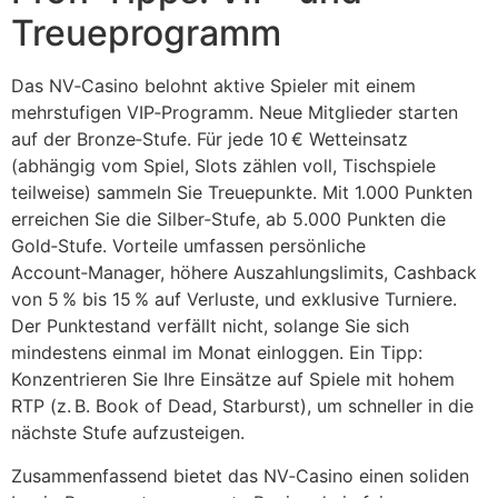
Treueprogramm
Das NV‑Casino belohnt aktive Spieler mit einem
mehrstufigen VIP‑Programm. Neue Mitglieder starten
auf der Bronze‑Stufe. Für jede 10 € Wetteinsatz
(abhängig vom Spiel, Slots zählen voll, Tischspiele
teilweise) sammeln Sie Treuepunkte. Mit 1.000 Punkten
erreichen Sie die Silber‑Stufe, ab 5.000 Punkten die
Gold‑Stufe. Vorteile umfassen persönliche
Account‑Manager, höhere Auszahlungslimits, Cashback
von 5 % bis 15 % auf Verluste, und exklusive Turniere.
Der Punktestand verfällt nicht, solange Sie sich
mindestens einmal im Monat einloggen. Ein Tipp:
Konzentrieren Sie Ihre Einsätze auf Spiele mit hohem
RTP (z. B. Book of Dead, Starburst), um schneller in die
nächste Stufe aufzusteigen.
Zusammenfassend bietet das NV‑Casino einen soliden