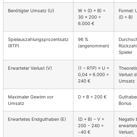
Benötigter Umsatz (U)
W × (D + B) =
Formel: 
30 × 200 =
(D + B)
6.000 €
Spielauszahlungsprozentsatz
96 %
Durchsch
(RTP)
(angenommen)
Rückzah
Spieler
Erwarteter Verlust (V)
(1 − RTP) × U =
Theoreti
0,04 × 6.000 =
Verlust 
240 €
Umsatz
Maximaler Gewinn vor
D + B = 200 €
Guthabe
Umsatz
Bonus
Erwartetes Endguthaben (E)
(D + B) − V =
Negativ 
200 − 240 =
erwartet
−40 €
Verlust;