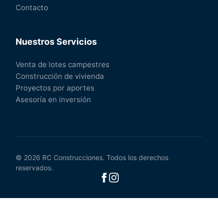
Contacto
Nuestros Servicios
Venta de lotes campestres
Construcción de vivienda
Proyectos por aportes
Asesoría en inversión
© 2026 RC Construcciones. Todos los derechos
reservados.