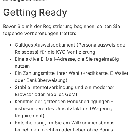
Getting Ready
Bevor Sie mit der Registrierung beginnen, sollten Sie
folgende Vorbereitungen treffen:
Gültiges Ausweisdokument (Personalausweis oder
Reisepass) für die KYC-Verifizierung
Eine aktive E-Mail-Adresse, die Sie regelmäßig
nutzen
Ein Zahlungsmittel Ihrer Wahl (Kreditkarte, E-Wallet
oder Banküberweisung)
Stabile Internetverbindung und ein moderner
Browser oder mobiles Gerät
Kenntnis der geltenden Bonusbedingungen –
insbesondere des Umsatzfaktors (Wagering
Requirement)
Entscheidung, ob Sie am Willkommensbonus
teilnehmen möchten oder lieber ohne Bonus