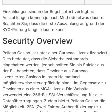
Einzahlungen sind in der Regel sofort verfügbar.
Auszahlungen können je nach Methode etwas dauern.
Beachten Sie, dass die erste Auszahlung aufgrund der
KYC-Prüfung länger dauern kann.
Security Overview
Pelican Casino ist unter einer Curacao-Lizenz lizenziert.
Dies bedeutet, dass die Sicherheitsstandards
eingehalten werden, jedoch sollten Sie als Spieler aus
der EU beachten, dass Gewinne aus Curacao-
lizenzierten Casinos in Ihrem Heimatland
möglicherweise steuerpflichtig sind – im Gegensatz zu
Gewinnen aus einer MGA-Lizenz. Die Website
verwendet eine 256-Bit-SSL-Verschlüsselung für alle
Datenübertragungen. Zudem bietet Pelican Casino die
Möglichkeit, 2FA (Zwei-Faktor-Authentifizierung) zu