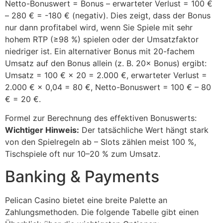
Netto-Bonuswert = Bonus – erwarteter Verlust = 100 €
– 280 € = -180 € (negativ). Dies zeigt, dass der Bonus
nur dann profitabel wird, wenn Sie Spiele mit sehr
hohem RTP (≥98 %) spielen oder der Umsatzfaktor
niedriger ist. Ein alternativer Bonus mit 20-fachem
Umsatz auf den Bonus allein (z. B. 20× Bonus) ergibt:
Umsatz = 100 € × 20 = 2.000 €, erwarteter Verlust =
2.000 € × 0,04 = 80 €, Netto-Bonuswert = 100 € – 80
€ = 20 €.
Formel zur Berechnung des effektiven Bonuswerts:
Wichtiger Hinweis:
Der tatsächliche Wert hängt stark
von den Spielregeln ab – Slots zählen meist 100 %,
Tischspiele oft nur 10–20 % zum Umsatz.
Banking & Payments
Pelican Casino bietet eine breite Palette an
Zahlungsmethoden. Die folgende Tabelle gibt einen