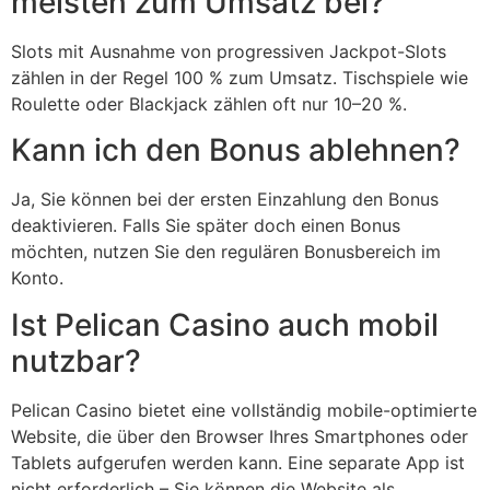
meisten zum Umsatz bei?
Slots mit Ausnahme von progressiven Jackpot-Slots
zählen in der Regel 100 % zum Umsatz. Tischspiele wie
Roulette oder Blackjack zählen oft nur 10–20 %.
Kann ich den Bonus ablehnen?
Ja, Sie können bei der ersten Einzahlung den Bonus
deaktivieren. Falls Sie später doch einen Bonus
möchten, nutzen Sie den regulären Bonusbereich im
Konto.
Ist Pelican Casino auch mobil
nutzbar?
Pelican Casino bietet eine vollständig mobile-optimierte
Website, die über den Browser Ihres Smartphones oder
Tablets aufgerufen werden kann. Eine separate App ist
nicht erforderlich – Sie können die Website als