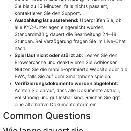
Sie bis zu 15 Minuten; falls nichts passiert,
kontaktieren Sie den Support.
Auszahlung ist ausstehend:
Überprüfen Sie, ob
alle KYC-Unterlagen eingereicht wurden.
Standardmäßig dauert die Bearbeitung 24–48
Stunden. Bei Verzögerung fragen Sie im Live-Chat
nach.
Spiel lädt nicht oder stürzt ab:
Leeren Sie den
Browsercache und deaktivieren Sie Adblocker.
Nutzen Sie die mobile-optimierte Website oder die
PWA, falls Sie auf dem Smartphone spielen.
Verifizierungsdokumente werden abgelehnt:
Achten Sie darauf, dass alle Dokumente aktuell,
vollständig und gut lesbar sind. Reichen Sie ggf.
eine alternative Dokumentenform ein.
Common Questions
Wie lange dauert die