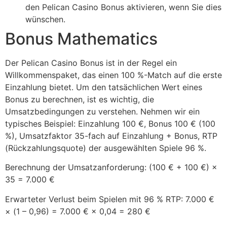
den Pelican Casino Bonus aktivieren, wenn Sie dies
wünschen.
Bonus Mathematics
Der Pelican Casino Bonus ist in der Regel ein
Willkommenspaket, das einen 100 %-Match auf die erste
Einzahlung bietet. Um den tatsächlichen Wert eines
Bonus zu berechnen, ist es wichtig, die
Umsatzbedingungen zu verstehen. Nehmen wir ein
typisches Beispiel: Einzahlung 100 €, Bonus 100 € (100
%), Umsatzfaktor 35-fach auf Einzahlung + Bonus, RTP
(Rückzahlungsquote) der ausgewählten Spiele 96 %.
Berechnung der Umsatzanforderung: (100 € + 100 €) ×
35 = 7.000 €
Erwarteter Verlust beim Spielen mit 96 % RTP: 7.000 €
× (1 – 0,96) = 7.000 € × 0,04 = 280 €