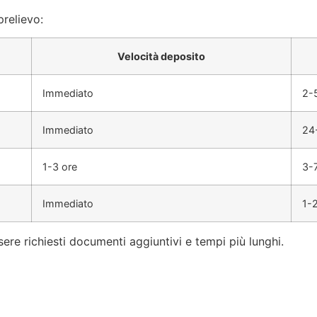
prelievo:
Velocità deposito
Immediato
2-5
Immediato
24
1-3 ore
3-7
Immediato
1-2
ere richiesti documenti aggiuntivi e tempi più lunghi.