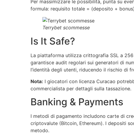
Per massimizzare le possibilità, punta su even
formula: requisito totale = (deposito + bonus)
Terrybet scommesse
Is It Safe?
La piattaforma utilizza crittografia SSL a 256 
garantisce audit regolari sui generatori di n
l’identità degli utenti, riducendo il rischio di fr
Nota:
I giocatori con licenza Curacao potrebbe
commercialista per dettagli sulla tassazione.
Banking & Payments
I metodi di pagamento includono carte di credi
criptovalute (Bitcoin, Ethereum). I depositi s
metodo.