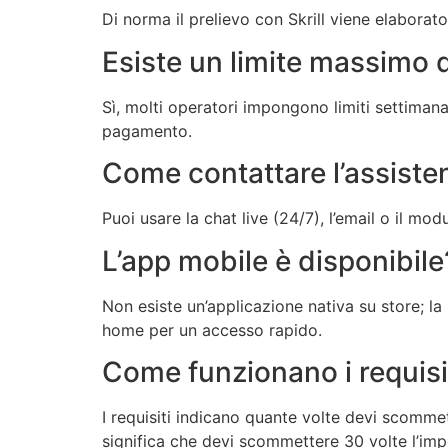
Di norma il prelievo con Skrill viene elaborat
Esiste un limite massimo d
Sì, molti operatori impongono limiti settimana
pagamento.
Come contattare l’assisten
Puoi usare la chat live (24/7), l’email o il mod
L’app mobile è disponibile
Non esiste un’applicazione nativa su store; l
home per un accesso rapido.
Come funzionano i requis
I requisiti indicano quante volte devi scommet
significa che devi scommettere 30 volte l’imp