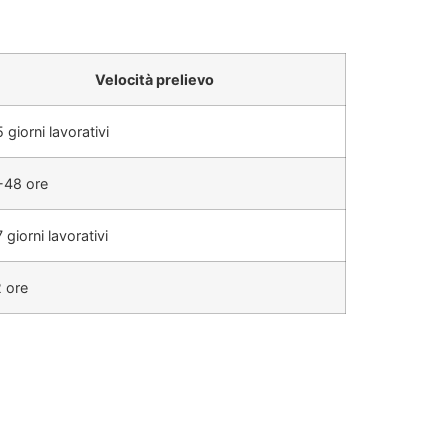
Velocità prelievo
 giorni lavorativi
-48 ore
 giorni lavorativi
 ore