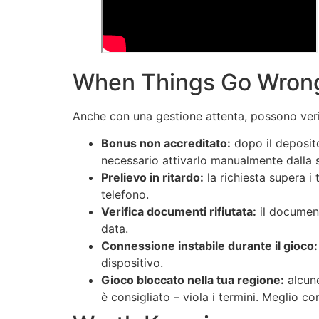
When Things Go Wron
Anche con una gestione attenta, possono verif
Bonus non accreditato:
dopo il deposito
necessario attivarlo manualmente dalla 
Prelievo in ritardo:
la richiesta supera i
telefono.
Verifica documenti rifiutata:
il document
data.
Connessione instabile durante il gioco:
dispositivo.
Gioco bloccato nella tua regione:
alcune
è consigliato – viola i termini. Meglio con