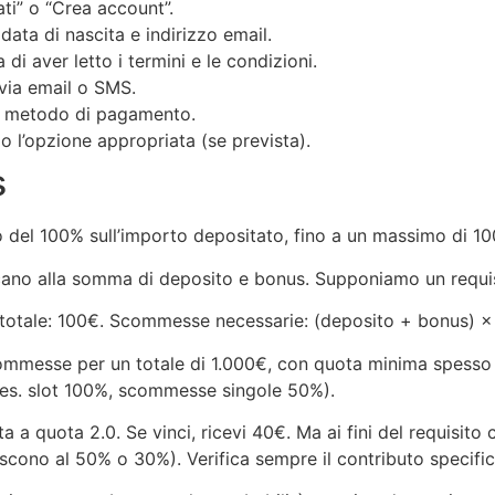
rati” o “Crea account”.
ta di nascita e indirizzo email.
i aver letto i termini e le condizioni.
o via email o SMS.
un metodo di pagamento.
o l’opzione appropriata (se prevista).
s
so del 100% sull’importo depositato, fino a un massimo di 
cano alla somma di deposito e bonus. Supponiamo un requisi
totale: 100€. Scommesse necessarie: (deposito + bonus) ×
scommesse per un totale di 1.000€, con quota minima spesso 
(es. slot 100%, scommesse singole 50%).
 a quota 2.0. Se vinci, ricevi 40€. Ma ai fini del requisit
scono al 50% o 30%). Verifica sempre il contributo specific