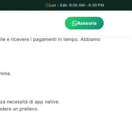
nus, app mobile e
Lun - Sáb: 8:00 AM - 6:00 PM
Asesoría
ile e ricevere i pagamenti in tempo. Abbiamo
nime.
za necessità di app native.
iedere un prelievo.