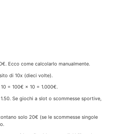
100€. Ecco come calcolarlo manualmente.
to di 10x (dieci volte).
 10 = 100€ × 10 = 1.000€.
1.50. Se giochi a slot o scommesse sportive,
o contano solo 20€ (se le scommesse singole
o.