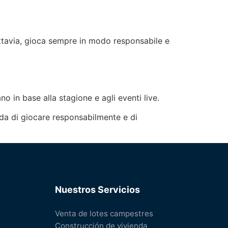
Tuttavia, gioca sempre in modo responsabile e
o in base alla stagione e agli eventi live.
rda di giocare responsabilmente e di
Nuestros Servicios
Venta de lotes campestres
Construcción de vivienda