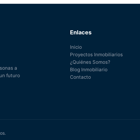
Enlaces
Inicio
Proyectos Inmobiliarios
¿Quiénes Somos?
rsonas a
Blog Inmobiliario
 un futuro
Contacto
os.