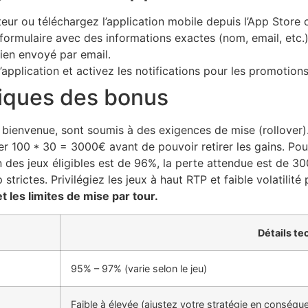
ateur ou téléchargez l’application mobile depuis l’App Store
 formulaire avec des informations exactes (nom, email, etc.)
lien envoyé par email.
’application et activez les notifications pour les promotions
iques des bonus
 bienvenue, sont soumis à des exigences de mise (rollover
 100 * 30 = 3000€ avant de pouvoir retirer les gains. Pour c
 des jeux éligibles est de 96%, la perte attendue est de 30
 strictes. Privilégiez les jeux à haut RTP et faible volatili
t les limites de mise par tour.
Détails te
95% – 97% (varie selon le jeu)
Faible à élevée (ajustez votre stratégie en conséqu