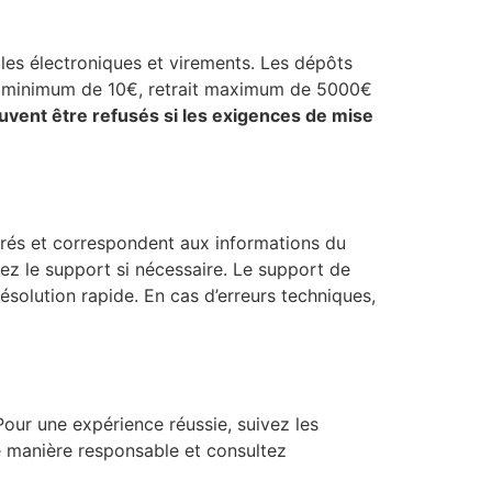
les électroniques et virements. Les dépôts
dépôt minimum de 10€, retrait maximum de 5000€
euvent être refusés si les exigences de mise
irés et correspondent aux informations du
tez le support si nécessaire. Le support de
solution rapide. En cas d’erreurs techniques,
Pour une expérience réussie, suivez les
e manière responsable et consultez