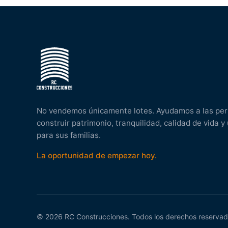
No vendemos únicamente lotes. Ayudamos a las pe
construir patrimonio, tranquilidad, calidad de vida y
para sus familias.
La oportunidad de empezar hoy.
© 2026 RC Construcciones. Todos los derechos reservad