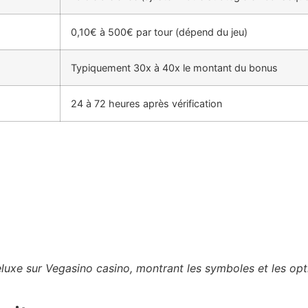
0,10€ à 500€ par tour (dépend du jeu)
Typiquement 30x à 40x le montant du bonus
24 à 72 heures après vérification
eluxe sur Vegasino casino, montrant les symboles et les opt