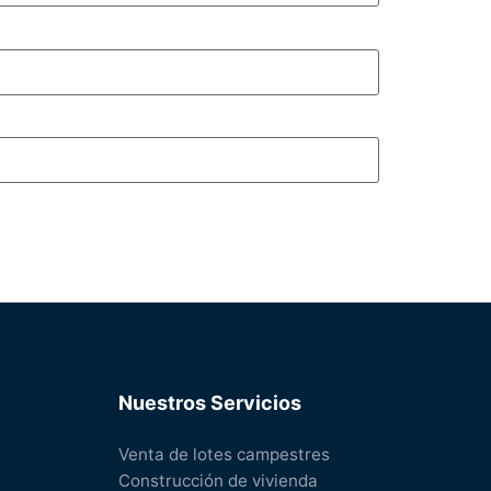
Nuestros Servicios
Venta de lotes campestres
Construcción de vivienda