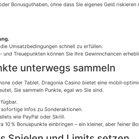
 oder Bonusguthaben, ohne dass Sie eigenes Geld riskieren
ung.
 die Umsatzbedingungen schnell zu erfüllen.
 und Treuepunkten können Sie Ihre Gewinnchancen erheblic
unkte unterwegs sammeln
one oder Tablet. Dragonia Casino bietet eine mobil‑optimie
eutet, Sie sammeln Punkte, egal wo Sie sind.
rfügbar.
e sofortige Infos zu Sonderaktionen.
llets wie PayPal oder Skrill.
a 10 % Bonuspunkte einbringen – ein kleiner, aber feiner Bo
s Spielen und Limits setzen