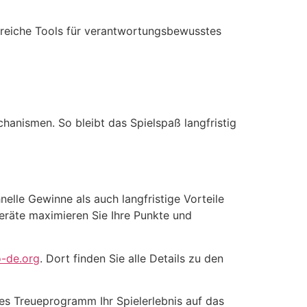
ngreiche Tools für verantwortungsbewusstes
hanismen. So bleibt das Spielspaß langfristig
lle Gewinne als auch langfristige Vorteile
eräte maximieren Sie Ihre Punkte und
o-de.org
. Dort finden Sie alle Details zu den
kes Treueprogramm Ihr Spielerlebnis auf das