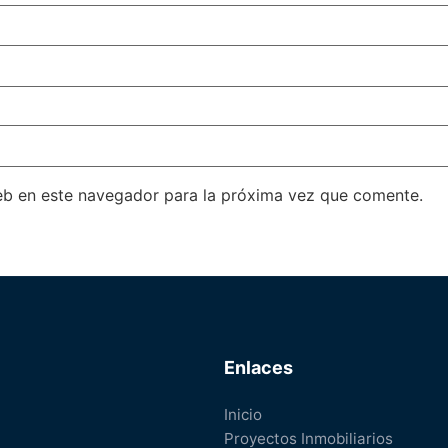
eb en este navegador para la próxima vez que comente.
Enlaces
Inicio
Proyectos Inmobiliarios