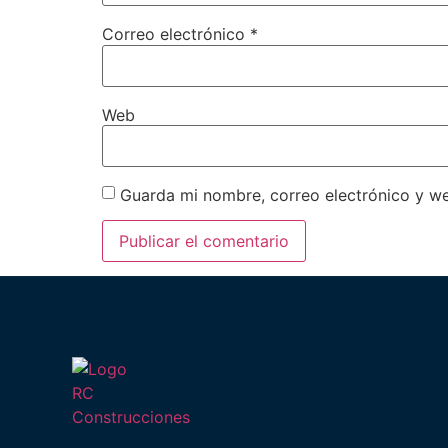
Correo electrónico
*
Web
Guarda mi nombre, correo electrónico y w