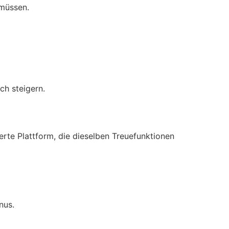
 müssen.
h steigern.
rte Plattform, die dieselben Treuefunktionen
nus.