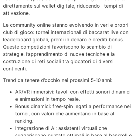
direttamente sul wallet digitale, riducendo i tempi di
attivazione.
Le community online stanno evolvendo in veri e propri
club di gioco: tornei internazionali di baccarat live con
leaderboard globali, premi in denaro e crediti bonus.
Queste competizioni favoriscono lo scambio di
strategie, l’apprendimento di nuove tecniche e la
costruzione di reti sociali tra giocatori di diversi
continenti.
Trend da tenere d’occhio nei prossimi 5‑10 anni:
AR/VR immersivi: tavoli con effetti sonori dinamici
e animazioni in tempo reale.
Bonus dinamici: free‑spin legati a performance nei
tornei, con valori che aumentano in base al
ranking.
Integrazione di AI: assistenti virtuali che
suggeriscono puntate ottimali in base al bankroll e