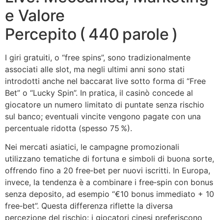
e Valore
Percepito ( 440 parole )
I giri gratuiti, o “free spins”, sono tradizionalmente
associati alle slot, ma negli ultimi anni sono stati
introdotti anche nel baccarat live sotto forma di “Free
Bet” o “Lucky Spin”. In pratica, il casinò concede al
giocatore un numero limitato di puntate senza rischio
sul banco; eventuali vincite vengono pagate con una
percentuale ridotta (spesso 75 %).
Nei mercati asiatici, le campagne promozionali
utilizzano tematiche di fortuna e simboli di buona sorte,
offrendo fino a 20 free‑bet per nuovi iscritti. In Europa,
invece, la tendenza è a combinare i free‑spin con bonus
senza deposito, ad esempio “€10 bonus immediato + 10
free‑bet”. Questa differenza riflette la diversa
percezione del rischio: i giocatori cinesi preferiscono