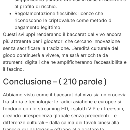
al profilo di rischio.
Regolamentazione flessibile: licenze che
riconoscono le criptovalute come metodo di
pagamento legittimo.
Questi sviluppi renderanno il baccarat dal vivo ancora
più attraente per i giocatori che cercano innovazione
senza sacrificare la tradizione. L’eredità culturale del
gioco continuerà a vivere, ma sarà arricchita da
strumenti digitali che ne amplificheranno l’accessibilità e
il fascino.
Conclusione – ( 210 parole )
Abbiamo visto come il baccarat dal vivo sia un crocevia
tra storia e tecnologia: le radici asiatiche e europee si
fondono con lo streaming HD, i salotti VIP e i free‑spin,
creando un’esperienza globale senza precedenti. Le
differenze culturali – dalla calma dei tavoli cinesi alla
frenesia di Las Vegas – offrono al giocatore la