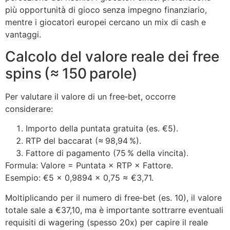
più opportunità di gioco senza impegno finanziario,
mentre i giocatori europei cercano un mix di cash e
vantaggi.
Calcolo del valore reale dei free
spins (≈ 150 parole)
Per valutare il valore di un free‑bet, occorre
considerare:
Importo della puntata gratuita (es. €5).
RTP del baccarat (≈ 98,94 %).
Fattore di pagamento (75 % della vincita).
Formula: Valore = Puntata × RTP × Fattore.
Esempio: €5 × 0,9894 × 0,75 ≈ €3,71.
Moltiplicando per il numero di free‑bet (es. 10), il valore
totale sale a €37,10, ma è importante sottrarre eventuali
requisiti di wagering (spesso 20x) per capire il reale