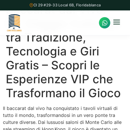
Baccarat dal Vivo:
Cl 29 #29-33 Local 6B, Floridablanca
Un Viaggio Culturale
tra Tradizione,
Tecnologia e Giri
Inicio
Gratis – Scopri le
Proyectos Inmobiliarios
Esperienze VIP che
¿Quiénes Somos?
Trasformano il Gioco
Servicios
Nuestra Oficina
Il baccarat dal vivo ha conquistato i tavoli virtuali di
tutto il mondo, trasformandosi in un vero ponte tra
Contacto
culture diverse. Dai lussuosi saloni di Monte Carlo alle
sale streaming di Hong Kong, il gioco è diventato un