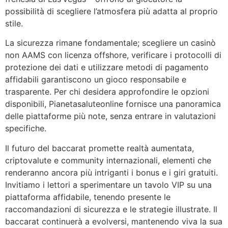
possibilità di scegliere l’atmosfera più adatta al proprio
stile.
La sicurezza rimane fondamentale; scegliere un casinò
non AAMS con licenza offshore, verificare i protocolli di
protezione dei dati e utilizzare metodi di pagamento
affidabili garantiscono un gioco responsabile e
trasparente. Per chi desidera approfondire le opzioni
disponibili, Pianetasaluteonline fornisce una panoramica
delle piattaforme più note, senza entrare in valutazioni
specifiche.
Il futuro del baccarat promette realtà aumentata,
criptovalute e community internazionali, elementi che
renderanno ancora più intriganti i bonus e i giri gratuiti.
Invitiamo i lettori a sperimentare un tavolo VIP su una
piattaforma affidabile, tenendo presente le
raccomandazioni di sicurezza e le strategie illustrate. Il
baccarat continuerà a evolversi, mantenendo viva la sua