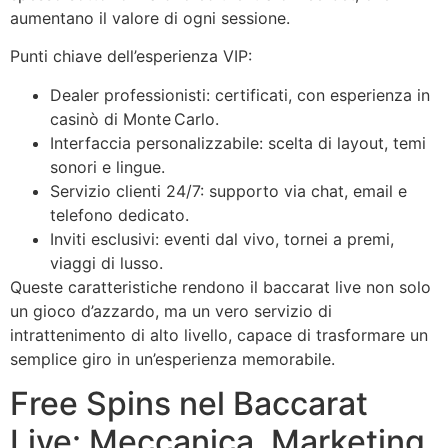
aumentano il valore di ogni sessione.
Punti chiave dell’esperienza VIP:
Dealer professionisti: certificati, con esperienza in
casinò di Monte Carlo.
Interfaccia personalizzabile: scelta di layout, temi
sonori e lingue.
Servizio clienti 24/7: supporto via chat, email e
telefono dedicato.
Inviti esclusivi: eventi dal vivo, tornei a premi,
viaggi di lusso.
Queste caratteristiche rendono il baccarat live non solo
un gioco d’azzardo, ma un vero servizio di
intrattenimento di alto livello, capace di trasformare un
semplice giro in un’esperienza memorabile.
Free Spins nel Baccarat
Live: Meccanica, Marketing