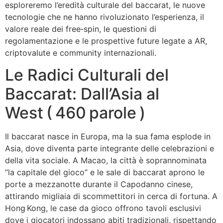
esploreremo l’eredità culturale del baccarat, le nuove
tecnologie che ne hanno rivoluzionato l’esperienza, il
valore reale dei free‑spin, le questioni di
regolamentazione e le prospettive future legate a AR,
criptovalute e community internazionali.
Le Radici Culturali del
Baccarat: Dall’Asia al
West ( 460 parole )
Il baccarat nasce in Europa, ma la sua fama esplode in
Asia, dove diventa parte integrante delle celebrazioni e
della vita sociale. A Macao, la città è soprannominata
“la capitale del gioco” e le sale di baccarat aprono le
porte a mezzanotte durante il Capodanno cinese,
attirando migliaia di scommettitori in cerca di fortuna. A
Hong Kong, le case da gioco offrono tavoli esclusivi
dove i giocatori indossano abiti tradizionali, rispettando