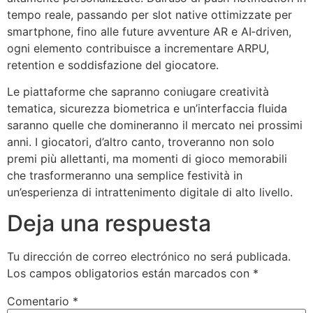
tempo reale, passando per slot native ottimizzate per
smartphone, fino alle future avventure AR e AI‑driven,
ogni elemento contribuisce a incrementare ARPU,
retention e soddisfazione del giocatore.
Le piattaforme che sapranno coniugare creatività
tematica, sicurezza biometrica e un’interfaccia fluida
saranno quelle che domineranno il mercato nei prossimi
anni. I giocatori, d’altro canto, troveranno non solo
premi più allettanti, ma momenti di gioco memorabili
che trasformeranno una semplice festività in
un’esperienza di intrattenimento digitale di alto livello.
Deja una respuesta
Tu dirección de correo electrónico no será publicada.
Los campos obligatorios están marcados con
*
Comentario
*