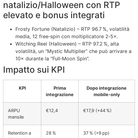
natalizio/Halloween con RTP
elevato e bonus integrati
Frosty Fortune (Natalizio) – RTP 96.7 %, volatilità
media, 12 free‑spin con moltiplicatore 2‑5×.
Witching Reel (Halloween) – RTP 97.2 %, alta
volatilità, un “Mystic Multiplier” che può arrivare a
10× durante la “Full‑Moon Spin”.
Impatto sui KPI
KPI
Prima
Dopo integrazione
integrazione
mobile‑only
ARPU
€12,4
€17,9 (+44 %)
mensile
Retention a
28 %
37 % (+9 pp)