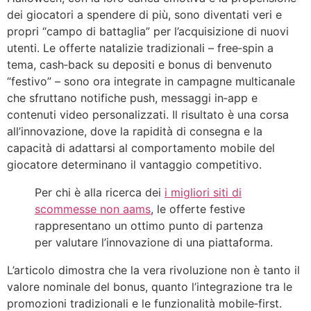
dei giocatori a spendere di più, sono diventati veri e
propri “campo di battaglia” per l’acquisizione di nuovi
utenti. Le offerte natalizie tradizionali – free‑spin a
tema, cash‑back su depositi e bonus di benvenuto
“festivo” – sono ora integrate in campagne multicanale
che sfruttano notifiche push, messaggi in‑app e
contenuti video personalizzati. Il risultato è una corsa
all’innovazione, dove la rapidità di consegna e la
capacità di adattarsi al comportamento mobile del
giocatore determinano il vantaggio competitivo.
Per chi è alla ricerca dei
i migliori siti di
scommesse non aams
, le offerte festive
rappresentano un ottimo punto di partenza
per valutare l’innovazione di una piattaforma.
L’articolo dimostra che la vera rivoluzione non è tanto il
valore nominale del bonus, quanto l’integrazione tra le
promozioni tradizionali e le funzionalità mobile‑first.