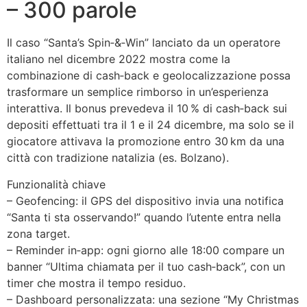
– 300 parole
Il caso “Santa’s Spin‑&‑Win” lanciato da un operatore
italiano nel dicembre 2022 mostra come la
combinazione di cash‑back e geolocalizzazione possa
trasformare un semplice rimborso in un’esperienza
interattiva. Il bonus prevedeva il 10 % di cash‑back sui
depositi effettuati tra il 1 e il 24 dicembre, ma solo se il
giocatore attivava la promozione entro 30 km da una
città con tradizione natalizia (es. Bolzano).
Funzionalità chiave
– Geofencing: il GPS del dispositivo invia una notifica
“Santa ti sta osservando!” quando l’utente entra nella
zona target.
– Reminder in‑app: ogni giorno alle 18:00 compare un
banner “Ultima chiamata per il tuo cash‑back”, con un
timer che mostra il tempo residuo.
– Dashboard personalizzata: una sezione “My Christmas