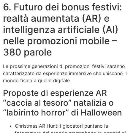
6. Futuro dei bonus festivi:
realtà aumentata (AR) e
intelligenza artificiale (AI)
nelle promozioni mobile –
380 parole
Le prossime generazioni di promozioni festivi saranno
caratterizzate da esperienze immersive che uniscono il
mondo fisico a quello digitale.
Proposte di esperienze AR
“caccia al tesoro” natalizia o
“labirinto horror” di Halloween
Christmas AR Hunt: i giocatori puntano la