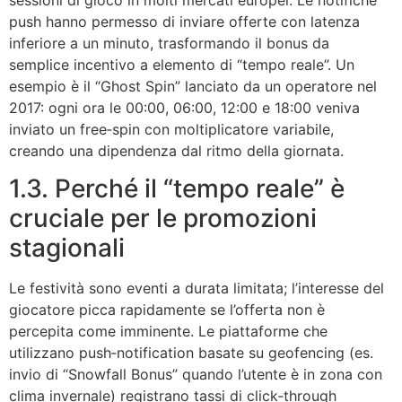
push hanno permesso di inviare offerte con latenza
inferiore a un minuto, trasformando il bonus da
semplice incentivo a elemento di “tempo reale”. Un
esempio è il “Ghost Spin” lanciato da un operatore nel
2017: ogni ora le 00:00, 06:00, 12:00 e 18:00 veniva
inviato un free‑spin con moltiplicatore variabile,
creando una dipendenza dal ritmo della giornata.
1.3. Perché il “tempo reale” è
cruciale per le promozioni
stagionali
Le festività sono eventi a durata limitata; l’interesse del
giocatore picca rapidamente se l’offerta non è
percepita come imminente. Le piattaforme che
utilizzano push‑notification basate su geofencing (es.
invio di “Snowfall Bonus” quando l’utente è in zona con
clima invernale) registrano tassi di click‑through