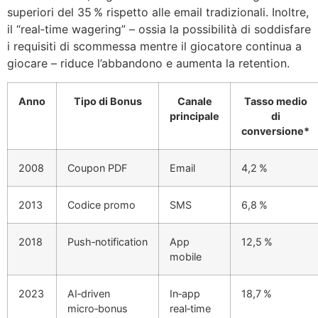
superiori del 35 % rispetto alle email tradizionali. Inoltre,
il “real‑time wagering” – ossia la possibilità di soddisfare
i requisiti di scommessa mentre il giocatore continua a
giocare – riduce l’abbandono e aumenta la retention.
Anno
Tipo di Bonus
Canale
Tasso medio
principale
di
conversione*
2008
Coupon PDF
Email
4,2 %
2013
Codice promo
SMS
6,8 %
2018
Push‑notification
App
12,5 %
mobile
2023
AI‑driven
In‑app
18,7 %
micro‑bonus
real‑time