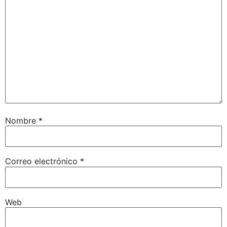
Nombre
*
Correo electrónico
*
Web