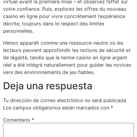
virtuel avant la première mise – et observez l’effet sur
votre confiance. Puis, explorez les offres du nouveau
casino en ligne pour vivre concrètement l’expérience
décrite, toujours dans le respect des limites
personnelles.
Henoo
apparaît comme une ressource neutre où les
lecteurs peuvent approfondir les notions de sécurité et
de légalité, tandis que le terme
casino en ligne argent
réel
a été intégré naturellement pour guider les novices
vers des environnements de jeu fiables.
Deja una respuesta
Tu dirección de correo electrónico no será publicada.
Los campos obligatorios están marcados con
*
Comentario
*