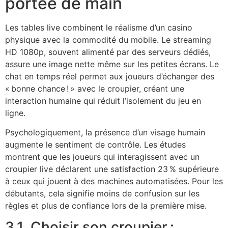
portée de main
Les tables live combinent le réalisme d’un casino
physique avec la commodité du mobile. Le streaming
HD 1080p, souvent alimenté par des serveurs dédiés,
assure une image nette même sur les petites écrans. Le
chat en temps réel permet aux joueurs d’échanger des
« bonne chance ! » avec le croupier, créant une
interaction humaine qui réduit l’isolement du jeu en
ligne.
Psychologiquement, la présence d’un visage humain
augmente le sentiment de contrôle. Les études
montrent que les joueurs qui interagissent avec un
croupier live déclarent une satisfaction 23 % supérieure
à ceux qui jouent à des machines automatisées. Pour les
débutants, cela signifie moins de confusion sur les
règles et plus de confiance lors de la première mise.
3.1. Choisir son croupier :