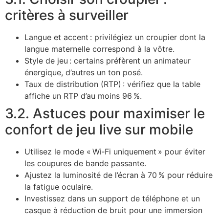
critères à surveiller
Langue et accent : privilégiez un croupier dont la
langue maternelle correspond à la vôtre.
Style de jeu : certains préfèrent un animateur
énergique, d’autres un ton posé.
Taux de distribution (RTP) : vérifiez que la table
affiche un RTP d’au moins 96 %.
3.2. Astuces pour maximiser le
confort de jeu live sur mobile
Utilisez le mode « Wi‑Fi uniquement » pour éviter
les coupures de bande passante.
Ajustez la luminosité de l’écran à 70 % pour réduire
la fatigue oculaire.
Investissez dans un support de téléphone et un
casque à réduction de bruit pour une immersion