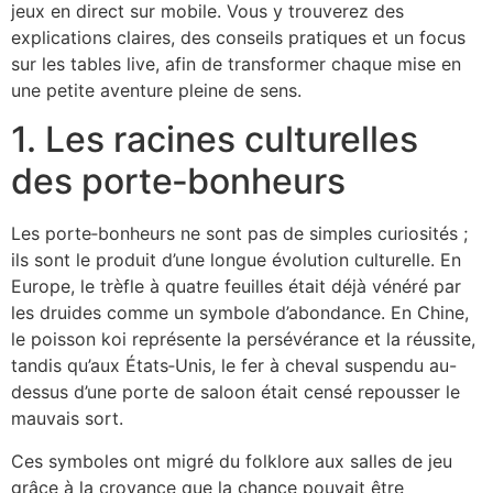
jeux en direct sur mobile. Vous y trouverez des
explications claires, des conseils pratiques et un focus
sur les tables live, afin de transformer chaque mise en
une petite aventure pleine de sens.
1. Les racines culturelles
des porte‑bonheurs
Les porte‑bonheurs ne sont pas de simples curiosités ;
ils sont le produit d’une longue évolution culturelle. En
Europe, le trèfle à quatre feuilles était déjà vénéré par
les druides comme un symbole d’abondance. En Chine,
le poisson koi représente la persévérance et la réussite,
tandis qu’aux États‑Unis, le fer à cheval suspendu au-
dessus d’une porte de saloon était censé repousser le
mauvais sort.
Ces symboles ont migré du folklore aux salles de jeu
grâce à la croyance que la chance pouvait être