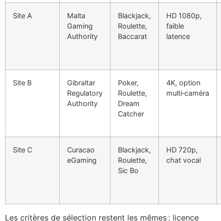
Site A
Malta
Blackjack,
HD 1080p,
Gaming
Roulette,
faible
Authority
Baccarat
latence
Site B
Gibraltar
Poker,
4K, option
Regulatory
Roulette,
multi‑caméra
Authority
Dream
Catcher
Site C
Curacao
Blackjack,
HD 720p,
eGaming
Roulette,
chat vocal
Sic Bo
Les critères de sélection restent les mêmes : licence