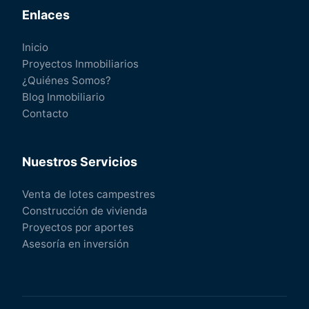
Enlaces
Inicio
Proyectos Inmobiliarios
¿Quiénes Somos?
Blog Inmobiliario
Contacto
Nuestros Servicios
Venta de lotes campestres
Construcción de vivienda
Proyectos por aportes
Asesoría en inversión