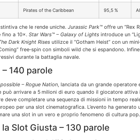
Pirates of the Caribbean
95,5 %
Al
istintiva che le rende uniche.
Jurassic Park™
offre un “Rex Ra
e fino a 10×.
Star Wars™ – Galaxy of Lights
introduce un “Lig
The Dark Knight Rises
utilizce il “Gotham Heist” con un mini
oming” free‑spin con simboli wild che si espandono. Infin
ressivi durante la battaglia navale.
 – 140 parole
mpossible – Rogue Nation
, lanciata da un grande operatore 
può arrivare a 5 milioni di euro quando il giocatore attiva 
atore deve completare una sequenza di missioni in tempo real
 europeo per una slot cinematografica. L’evento ha generato
are una slot in un vero e proprio fenomeno di cultura pop.
 la Slot Giusta – 130 parole