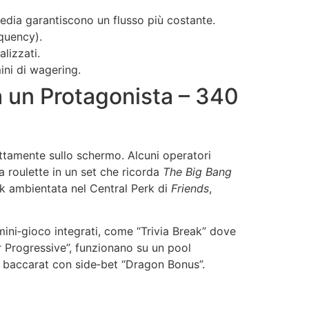
à media garantiscono un flusso più costante.
equency).
lizzati.
ini di wagering.
a un Protagonista – 340
rettamente sullo schermo. Alcuni operatori
a roulette in un set che ricorda
The Big Bang
ack ambientata nel Central Perk di
Friends
,
 mini‑gioco integrati, come “Trivia Break” dove
r Progressive”, funzionano su un pool
di baccarat con side‑bet “Dragon Bonus”.