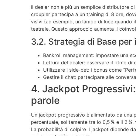
Il dealer non è più un semplice distributore di
croupier partecipa a un training di 8 ore, dov
visivi (ad esempio, un lampo di luce quando i
teatrale. Questo approccio aumenta il coinvol
3.2. Strategia di Base per 
Bankroll management: impostare una sc
Lettura del dealer: osservare il ritmo di
Utilizzare i side‑bet: i bonus come “Pe
Gestire il chat: partecipare alle conver
4. Jackpot Progressivi:
parole
Un jackpot progressivo è alimentato da una pe
percentuale, solitamente tra lo 0,5 % e il 2 
La probabilità di colpire il jackpot dipende da