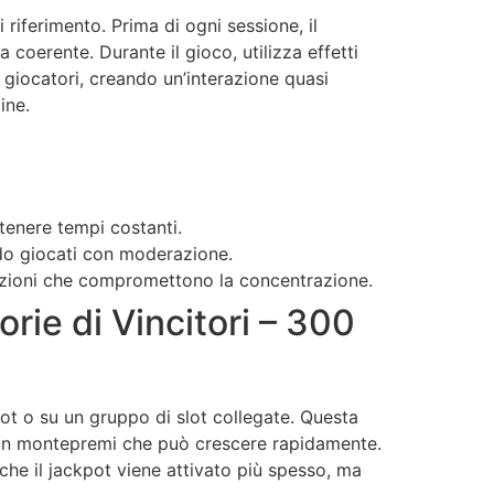
 riferimento. Prima di ogni sessione, il
coerente. Durante il gioco, utilizza effetti
 giocatori, creando un’interazione quasi
ine.
ntenere tempi costanti.
ndo giocati con moderazione.
trazioni che compromettono la concentrazione.
rie di Vincitori – 300
ot o su un gruppo di slot collegate. Questa
do un montepremi che può crescere rapidamente.
a che il jackpot viene attivato più spesso, ma