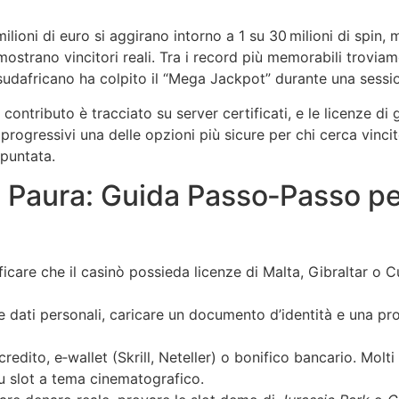
lioni di euro si aggirano intorno a 1 su 30 milioni di spin,
trano vincitori reali. Tra i record più memorabili troviamo
udafricano ha colpito il “Mega Jackpot” durante una sessio
contributo è tracciato su server certificati, e le licenze di 
t progressivi una delle opzioni più sicure per chi cerca vi
puntata.
 Paura: Guida Passo‑Passo per
ficare che il casinò possieda licenze di Malta, Gibraltar o Cu
rire dati personali, caricare un documento d’identità e una pr
redito, e‑wallet (Skrill, Neteller) o bonifico bancario. Mol
su slot a tema cinematografico.