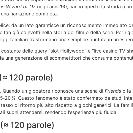
he Wizard of Oz
negli anni ’90, hanno aperto la strada a un 
 una narrazione completa.
uplice: da un lato garantisce un riconoscimento immediato del
an già coinvolti nella storia del film o della serie. Per i gi
naggi familiari trasformano una semplice puntata in un’espe
costante delle query “slot Hollywood” e “live casino TV show
o da una generazione di scommettitori che consuma contenut
 (≈ 120 parole)
e. Quando un giocatore riconosce una scena di
Friends
o la
5‑20 %. Questo fenomeno è stato confermato da studi interni
asso di ritorno più alto rispetto a giochi generici. La famil
li suoni attendersi, rendendo l’esperienza più fluida.
 (≈ 120 parole)