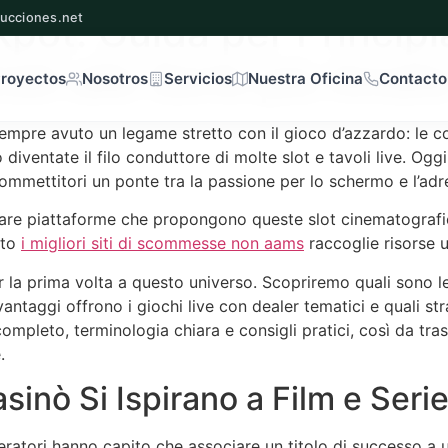
ot: Guida per Principia
ucciones.net
rati alle Serie più Amat
royectos
Nosotros
Servicios
Nuestra Oficina
Contacto
empre avuto un legame stretto con il gioco d’azzardo: le co
 diventate il filo conduttore di molte slot e tavoli live. Ogg
ommettitori un ponte tra la passione per lo schermo e l’adre
are piattaforme che propongono queste slot cinematografic
ito
i migliori siti di scommesse non aams
raccoglie risorse ut
 la prima volta a questo universo. Scopriremo quali sono le s
antaggi offrono i giochi live con dealer tematici e quali s
completo, terminologia chiara e consigli pratici, così da tra
.
asinò Si Ispirano a Film e Seri
 operatori hanno capito che associare un titolo di successo a