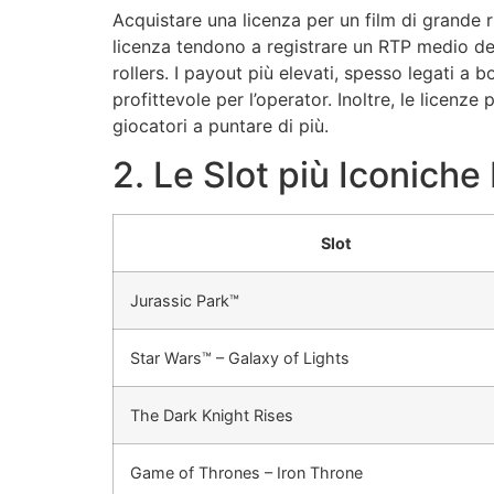
Acquistare una licenza per un film di grande r
licenza tendono a registrare un RTP medio del
rollers. I payout più elevati, spesso legati 
profittevole per l’operator. Inoltre, le licenz
giocatori a puntare di più.
2. Le Slot più Iconiche
Slot
Jurassic Park™
Star Wars™ – Galaxy of Lights
The Dark Knight Rises
Game of Thrones – Iron Throne