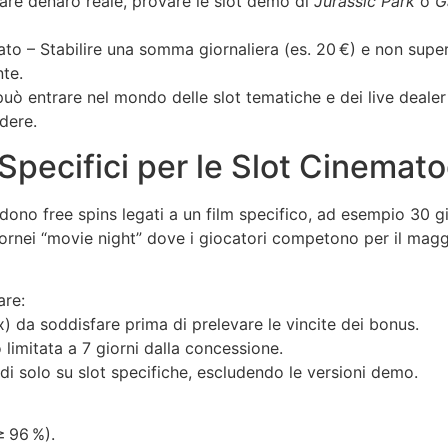
tare denaro reale, provare le slot demo di
Jurassic Park
o
G
ato – Stabilire una somma giornaliera (es. 20 €) e non supera
nte.
uò entrare nel mondo delle slot tematiche e dei live deale
dere.
Specifici per le Slot Cinemato
ono free spins legati a un film specifico, ad esempio 30 gir
ornei “movie night” dove i giocatori competono per il magg
are:
) da soddisfare prima di prelevare le vincite dei bonus.
 limitata a 7 giorni dalla concessione.
idi solo su slot specifiche, escludendo le versioni demo.
≥ 96 %).