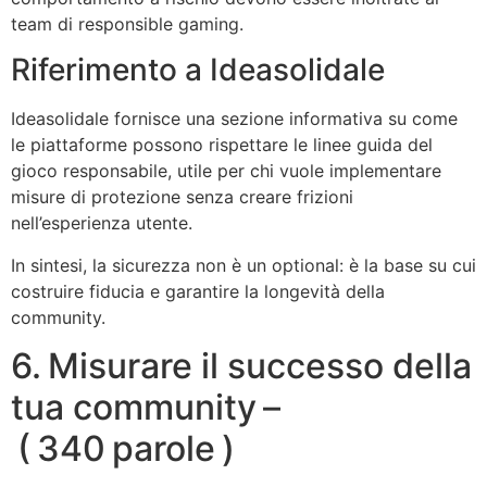
team di responsible gaming.
Riferimento a Ideasolidale
Ideasolidale fornisce una sezione informativa su come
le piattaforme possono rispettare le linee guida del
gioco responsabile, utile per chi vuole implementare
misure di protezione senza creare frizioni
nell’esperienza utente.
In sintesi, la sicurezza non è un optional: è la base su cui
costruire fiducia e garantire la longevità della
community.
6. Misurare il successo della
tua community –
( 340 parole )