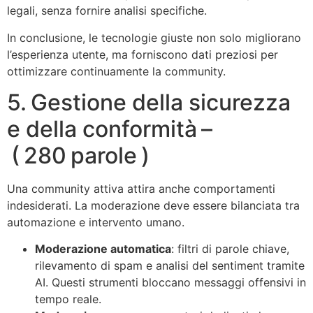
legali, senza fornire analisi specifiche.
In conclusione, le tecnologie giuste non solo migliorano
l’esperienza utente, ma forniscono dati preziosi per
ottimizzare continuamente la community.
5. Gestione della sicurezza
e della conformità –
( 280 parole )
Una community attiva attira anche comportamenti
indesiderati. La moderazione deve essere bilanciata tra
automazione e intervento umano.
Moderazione automatica
: filtri di parole chiave,
rilevamento di spam e analisi del sentiment tramite
AI. Questi strumenti bloccano messaggi offensivi in
tempo reale.