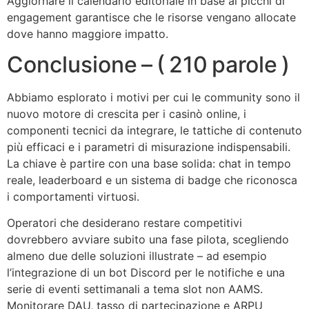
Aggiornare il calendario editoriale in base ai picchi di
engagement garantisce che le risorse vengano allocate
dove hanno maggiore impatto.
Conclusione – ( 210 parole )
Abbiamo esplorato i motivi per cui le community sono il
nuovo motore di crescita per i casinò online, i
componenti tecnici da integrare, le tattiche di contenuto
più efficaci e i parametri di misurazione indispensabili.
La chiave è partire con una base solida: chat in tempo
reale, leaderboard e un sistema di badge che riconosca
i comportamenti virtuosi.
Operatori che desiderano restare competitivi
dovrebbero avviare subito una fase pilota, scegliendo
almeno due delle soluzioni illustrate – ad esempio
l’integrazione di un bot Discord per le notifiche e una
serie di eventi settimanali a tema slot non AAMS.
Monitorare DAU, tasso di partecipazione e ARPU