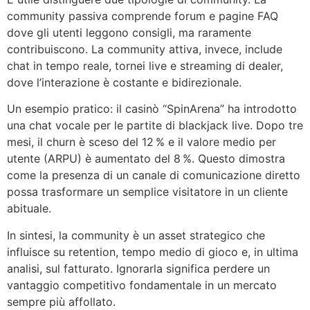
community passiva comprende forum e pagine FAQ
dove gli utenti leggono consigli, ma raramente
contribuiscono. La community attiva, invece, include
chat in tempo reale, tornei live e streaming di dealer,
dove l’interazione è costante e bidirezionale.
Un esempio pratico: il casinò “SpinArena” ha introdotto
una chat vocale per le partite di blackjack live. Dopo tre
mesi, il churn è sceso del 12 % e il valore medio per
utente (ARPU) è aumentato del 8 %. Questo dimostra
come la presenza di un canale di comunicazione diretto
possa trasformare un semplice visitatore in un cliente
abituale.
In sintesi, la community è un asset strategico che
influisce su retention, tempo medio di gioco e, in ultima
analisi, sul fatturato. Ignorarla significa perdere un
vantaggio competitivo fondamentale in un mercato
sempre più affollato.