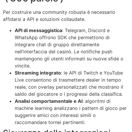
Per costruire una community robusta è necessario
affidarsi a API e soluzioni collaudate.
API di messaggistica
: Telegram, Discord e
WhatsApp offrono SDK che permettono di
integrare chat di gruppo direttamente
nell’interfaccia del casinò. Le notifiche push
mantengono gli utenti informati su nuove sfide o
vincite.
Streaming integrato
: le API di Twitch e YouTube
Live consentono di trasmettere dealer in tempo
reale, con overlay personalizzati che mostrano il
saldo del giocatore o i progressi della classifica.
Analisi comportamentale e AI
: algoritmi di
machine learning analizzano i pattern di gioco per
suggerire amici con interessi simili o
raccomandare tornei pertinenti.