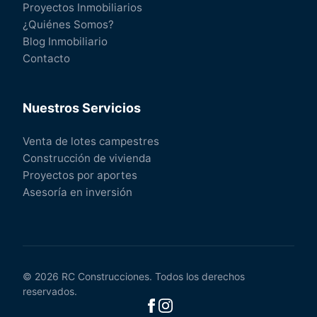
Proyectos Inmobiliarios
¿Quiénes Somos?
Blog Inmobiliario
Contacto
Nuestros Servicios
Venta de lotes campestres
Construcción de vivienda
Proyectos por aportes
Asesoría en inversión
© 2026 RC Construcciones. Todos los derechos
reservados.