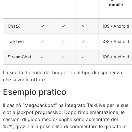
mobile
ChatX
✓
✓
✗
iOS / Android
TalkLive
✓
✓
✓
iOS / Android
StreamChat
✓
✗
✓
iOS / Android
La scelta dipende dal budget e dal tipo di esperienza
che si vuole offrire.
Esempio pratico
Il casinò “MegaJackpot” ha integrato TalkLive per le sue
slot a jackpot progressivo. Dopo l’implementazione, le
sessioni di gioco medio‑lunghe sono aumentate del
15 %, grazie alla possibilità di commentare le giocate in