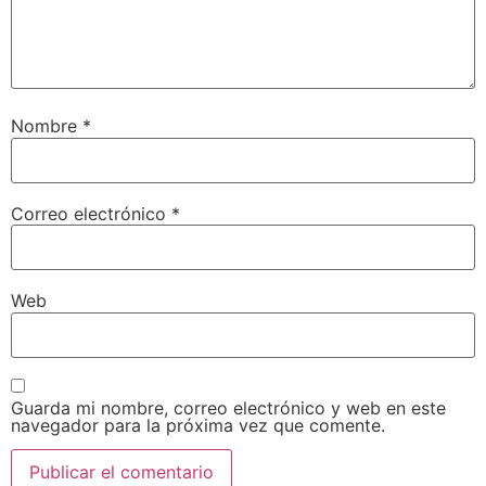
Nombre
*
Correo electrónico
*
Web
Guarda mi nombre, correo electrónico y web en este
navegador para la próxima vez que comente.