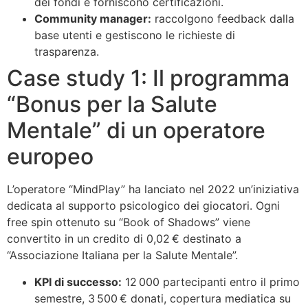
dei fondi e forniscono certificazioni.
Community manager:
raccolgono feedback dalla
base utenti e gestiscono le richieste di
trasparenza.
Case study 1: Il programma
“Bonus per la Salute
Mentale” di un operatore
europeo
L’operatore “MindPlay” ha lanciato nel 2022 un’iniziativa
dedicata al supporto psicologico dei giocatori. Ogni
free spin ottenuto su “Book of Shadows” viene
convertito in un credito di 0,02 € destinato a
“Associazione Italiana per la Salute Mentale”.
KPI di successo:
12 000 partecipanti entro il primo
semestre, 3 500 € donati, copertura mediatica su