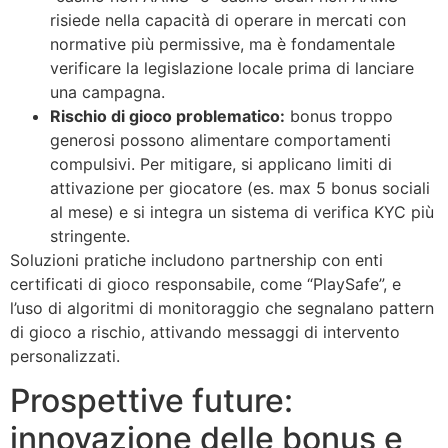
risiede nella capacità di operare in mercati con
normative più permissive, ma è fondamentale
verificare la legislazione locale prima di lanciare
una campagna.
Rischio di gioco problematico:
bonus troppo
generosi possono alimentare comportamenti
compulsivi. Per mitigare, si applicano limiti di
attivazione per giocatore (es. max 5 bonus sociali
al mese) e si integra un sistema di verifica KYC più
stringente.
Soluzioni pratiche includono partnership con enti
certificati di gioco responsabile, come “PlaySafe”, e
l’uso di algoritmi di monitoraggio che segnalano pattern
di gioco a rischio, attivando messaggi di intervento
personalizzati.
Prospettive future:
innovazione delle bonus e