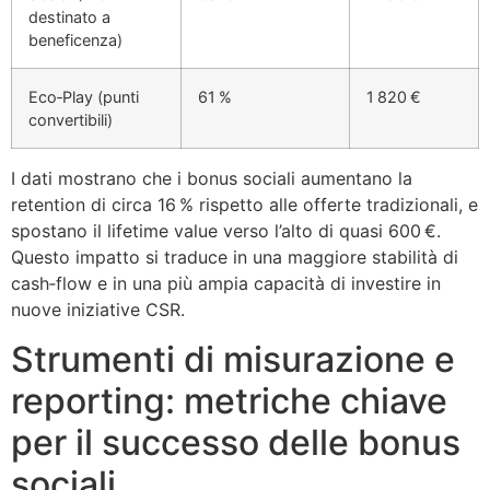
destinato a
beneficenza)
Eco‑Play (punti
61 %
1 820 €
convertibili)
I dati mostrano che i bonus sociali aumentano la
retention di circa 16 % rispetto alle offerte tradizionali, e
spostano il lifetime value verso l’alto di quasi 600 €.
Questo impatto si traduce in una maggiore stabilità di
cash‑flow e in una più ampia capacità di investire in
nuove iniziative CSR.
Strumenti di misurazione e
reporting: metriche chiave
per il successo delle bonus
sociali