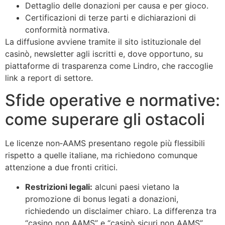
Dettaglio delle donazioni per causa e per gioco.
Certificazioni di terze parti e dichiarazioni di
conformità normativa.
La diffusione avviene tramite il sito istituzionale del
casinò, newsletter agli iscritti e, dove opportuno, su
piattaforme di trasparenza come Lindro, che raccoglie
link a report di settore.
Sfide operative e normative:
come superare gli ostacoli
Le licenze non‑AAMS presentano regole più flessibili
rispetto a quelle italiane, ma richiedono comunque
attenzione a due fronti critici.
Restrizioni legali:
alcuni paesi vietano la
promozione di bonus legati a donazioni,
richiedendo un disclaimer chiaro. La differenza tra
“casino non AAMS” e “casinò sicuri non AAMS”