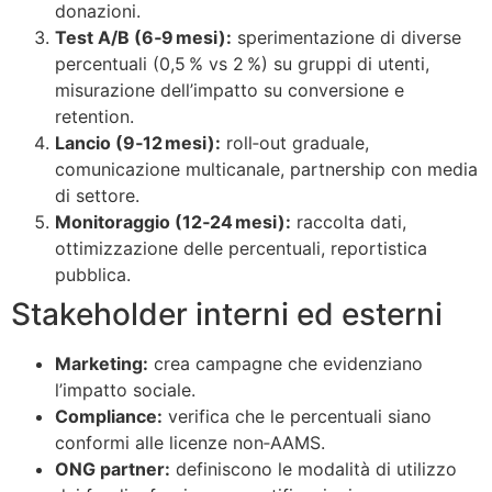
donazioni.
Test A/B (6‑9 mesi):
sperimentazione di diverse
percentuali (0,5 % vs 2 %) su gruppi di utenti,
misurazione dell’impatto su conversione e
retention.
Lancio (9‑12 mesi):
roll‑out graduale,
comunicazione multicanale, partnership con media
di settore.
Monitoraggio (12‑24 mesi):
raccolta dati,
ottimizzazione delle percentuali, reportistica
pubblica.
Stakeholder interni ed esterni
Marketing:
crea campagne che evidenziano
l’impatto sociale.
Compliance:
verifica che le percentuali siano
conformi alle licenze non‑AAMS.
ONG partner:
definiscono le modalità di utilizzo