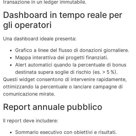
transazione in un ledger immutabile.
Dashboard in tempo reale per
gli operatori
Una dashboard ideale presenta:
Grafico a linee del flusso di donazioni giornaliere.
Mappa interattiva dei progetti finanziati.
Alert automatici quando la percentuale di bonus
destinata supera soglie di rischio (es. > 5 %).
Questi widget consentono di intervenire rapidamente,
ottimizzando la percentuale o lanciare campagne di
comunicazione mirate.
Report annuale pubblico
Il report deve includere:
Sommario esecutivo con obiettivi e risultati.