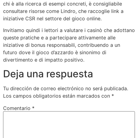
chi è alla ricerca di esempi concreti, è consigliabile
consultare risorse come Lindro, che raccoglie link a
iniziative CSR nel settore del gioco online.
Invitiamo quindi i lettori a valutare i casinò che adottano
queste pratiche e a partecipare attivamente alle
iniziative di bonus responsabili, contribuendo a un
futuro dove il gioco d’azzardo è sinonimo di
divertimento e di impatto positivo.
Deja una respuesta
Tu dirección de correo electrónico no será publicada.
Los campos obligatorios están marcados con
*
Comentario
*