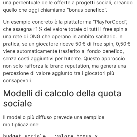
una percentuale delle offerte a progetti sociali, creando
quello che oggi chiamiamo “bonus benefico”.
Un esempio concreto è la piattaforma “PlayForGood”,
che assegna l’1 % del valore totale di tutti i free spin a
una rete di ONG che operano in ambito sanitario. In
pratica, se un giocatore riceve 50 € di free spin, 0,50 €
viene automaticamente trasferito al fondo benefico,
senza costi aggiuntivi per l’utente. Questo approccio
non solo rafforza la brand reputation, ma genera una
percezione di valore aggiunto tra i giocatori più
consapevoli.
Modelli di calcolo della quota
sociale
Il modello più diffuso prevede una semplice
moltiplicazione:
budget sociale = valore bonus ×