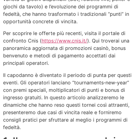
giochi da tavolo) e l’evoluzione dei programmi di
fedeltà, che hanno trasformato i tradizionali “punti” in
opportunità concrete di vincita.
Per scoprire le offerte più recenti, visita il portale di
confronto Cnis (
https://www.cnis.it/
). Qui troverai una
panoramica aggiornata di promozioni casinò, bonus
benvenuto e metodi di pagamento accettati dai
principali operatori.
Il capodanno è diventato il periodo di punta per questi
eventi. Gli operatori lanciano “tournaments‑new‑year”
con premi speciali, moltiplicatori di punti e bonus di
ingresso gratuiti. In questo articolo analizzeremo le
dinamiche che hanno reso questi tornei così attraenti,
presenteremo due casi di vincita reale e forniremo
consigli pratici per sfruttare al meglio i programmi di
fedeltà.