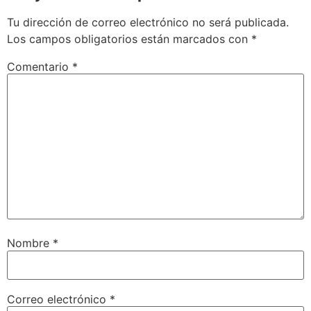
Tu dirección de correo electrónico no será publicada.
Los campos obligatorios están marcados con
*
Comentario
*
Nombre
*
Correo electrónico
*