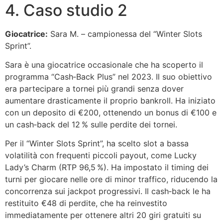
4. Caso studio 2
Giocatrice:
Sara M. – campionessa del “Winter Slots
Sprint”.
Sara è una giocatrice occasionale che ha scoperto il
programma “Cash‑Back Plus” nel 2023. Il suo obiettivo
era partecipare a tornei più grandi senza dover
aumentare drasticamente il proprio bankroll. Ha iniziato
con un deposito di €200, ottenendo un bonus di €100 e
un cash‑back del 12 % sulle perdite dei tornei.
Per il “Winter Slots Sprint”, ha scelto slot a bassa
volatilità con frequenti piccoli payout, come Lucky
Lady’s Charm (RTP 96,5 %). Ha impostato il timing dei
turni per giocare nelle ore di minor traffico, riducendo la
concorrenza sui jackpot progressivi. Il cash‑back le ha
restituito €48 di perdite, che ha reinvestito
immediatamente per ottenere altri 20 giri gratuiti su