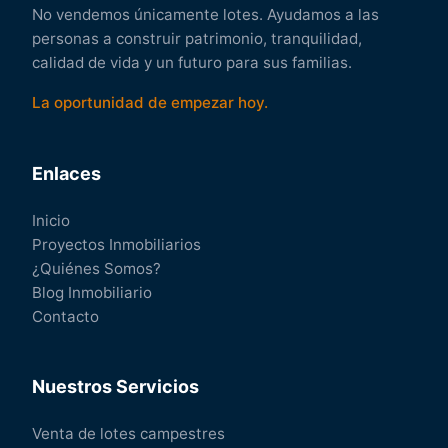
No vendemos únicamente lotes. Ayudamos a las
personas a construir patrimonio, tranquilidad,
calidad de vida y un futuro para sus familias.
La oportunidad de empezar hoy.
Enlaces
Inicio
Proyectos Inmobiliarios
¿Quiénes Somos?
Blog Inmobiliario
Contacto
Nuestros Servicios
Venta de lotes campestres