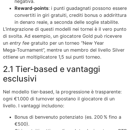
negativa.
Reward‑points
: i punti guadagnati possono essere
convertiti in giri gratuiti, crediti bonus o addirittura
in denaro reale, a seconda delle soglie stabilite.
L’integrazione di questi modelli nei tornei è il vero punto
di svolta. Ad esempio, un giocatore Gold può ricevere
un
entry fee
gratuito per un torneo “New Year
Mega‑Tournament”, mentre un membro del livello Silver
ottiene un moltiplicatore 1,5 sui punti torneo.
2.1 Tier‑based e vantaggi
esclusivi
Nel modello tier‑based, la progressione è trasparente:
ogni €1.000 di turnover spostano il giocatore di un
livello. I vantaggi includono:
Bonus di benvenuto potenziato (es. 200 % fino a
€500).