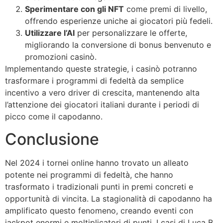
Sperimentare con gli NFT
come premi di livello,
offrendo esperienze uniche ai giocatori più fedeli.
Utilizzare l’AI
per personalizzare le offerte,
migliorando la conversione di bonus benvenuto e
promozioni casinò.
Implementando queste strategie, i casinò potranno
trasformare i programmi di fedeltà da semplice
incentivo a vero driver di crescita, mantenendo alta
l’attenzione dei giocatori italiani durante i periodi di
picco come il capodanno.
Conclusione
Nel 2024 i tornei online hanno trovato un alleato
potente nei programmi di fedeltà, che hanno
trasformato i tradizionali punti in premi concreti e
opportunità di vincita. La stagionalità di capodanno ha
amplificato questo fenomeno, creando eventi con
jackpot enormi e moltiplicatori di punti. I casi di Luca B.