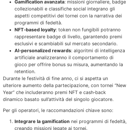
Gamification avanzata
: missioni giornaliere, badge
collezionabili e classifiche social integrano gli
aspetti competitivi dei tornei con la narrativa dei
programmi di fedeltà.
NFT‑based loyalty
: token non fungibili potranno
rappresentare badge di livello, garantendo premi
esclusivi e scambiabili sul mercato secondario.
AI‑personalized rewards
: algoritmi di intelligenza
artificiale analizzeranno il comportamento di
gioco per offrire bonus su misura, aumentando la
retention.
Durante le festività di fine anno, ci si aspetta un
ulteriore aumento della partecipazione, con tornei “New
Year” che includeranno premi NFT e cash‑back
dinamico basato sull’attività del singolo giocatore.
Per gli operatori, le raccomandazioni chiave sono:
Integrare la gamification
nei programmi di fedeltà,
creando missioni legate ai tornei.