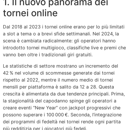
1. Il nuovo panorama dei
tornei online
Dal 2018 al 2023 i tornei online erano per lo più limitati
a slot a tema o a brevi sfide settimanali. Nel 2024, la
scena è cambiata radicalmente: gli operatori hanno
introdotto tornei multigioco, classifiche live e premi che
vanno ben oltre i tradizionali giri gratuiti.
Le statistiche di settore mostrano un incremento del
42 % nel volume di scommesse generate dai tornei
rispetto al 2022, mentre il numero medio di tornei
mensili per piattaforma è salito da 12 a 28. Questa
crescita è alimentata da due tendenze principali. Prima,
la stagionalità del capodanno spinge gli operatori a
creare eventi “New Year” con jackpot progressivi che
possono superare i 100 000 €. Seconda, l’integrazione
dei programmi di fedeltà nei tornei rende ogni partita
più redditizia per i giocatori più fedeli.