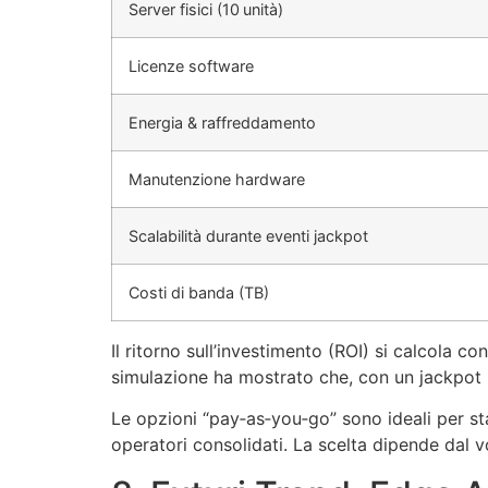
Server fisici (10 unità)
Licenze software
Energia & raffreddamento
Manutenzione hardware
Scalabilità durante eventi jackpot
Costi di banda (TB)
Il ritorno sull’investimento (ROI) si calcola c
simulazione ha mostrato che, con un jackpot m
Le opzioni “pay‑as‑you‑go” sono ideali per star
operatori consolidati. La scelta dipende dal vo