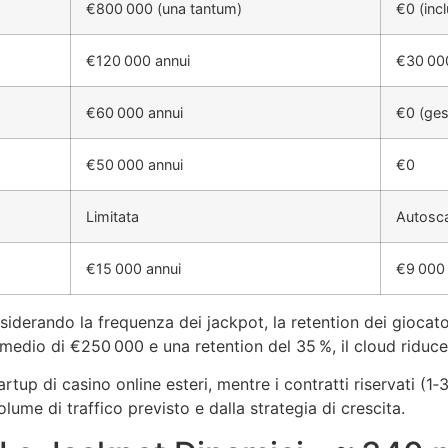
€800 000 (una tantum)
€0 (incl
€120 000 annui
€30 000
€60 000 annui
€0 (ges
€50 000 annui
€0
Limitata
Autoscal
€15 000 annui
€9 000 
onsiderando la frequenza dei jackpot, la retention dei giocat
edio di €250 000 e una retention del 35 %, il cloud riduce 
tup di casino online esteri, mentre i contratti riservati (1‑
lume di traffico previsto e dalla strategia di crescita.