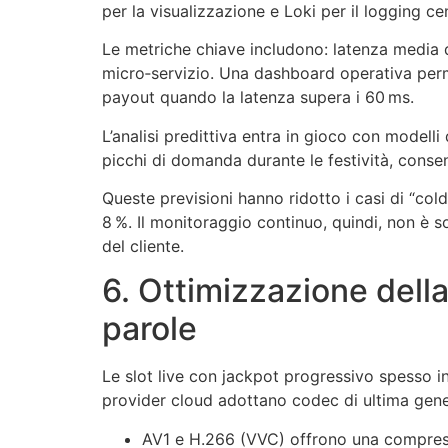
per la visualizzazione e Loki per il logging ce
Le metriche chiave includono: latenza media d
micro‑servizio. Una dashboard operativa perm
payout quando la latenza supera i 60 ms.
L’analisi predittiva entra in gioco con modelli
picchi di domanda durante le festività, consen
Queste previsioni hanno ridotto i casi di “cold
8 %. Il monitoraggio continuo, quindi, non è 
del cliente.
6. Ottimizzazione dell
parole
Le slot live con jackpot progressivo spesso in
provider cloud adottano codec di ultima gen
AV1 e H.266 (VVC) offrono una compressi