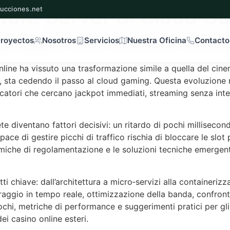
tture Server di Cloud 
ucciones.net
Jackpot dei Casinò Onli
royectos
Nosotros
Servicios
Nuestra Oficina
Contacto
nline ha vissuto una trasformazione simile a quella del cinem
to, sta cedendo il passo al cloud gaming. Questa evoluzione 
ocatori che cercano jackpot immediati, streaming senza inter
a rete diventano fattori decisivi: un ritardo di pochi millise
pace di gestire picchi di traffico rischia di bloccare le slo
amiche di regolamentazione e le soluzioni tecniche emergenti
tti chiave: dall’architettura a micro‑servizi alla container
gio in tempo reale, ottimizzazione della banda, confronto c
iochi, metriche di performance e suggerimenti pratici per gl
i casino online esteri.