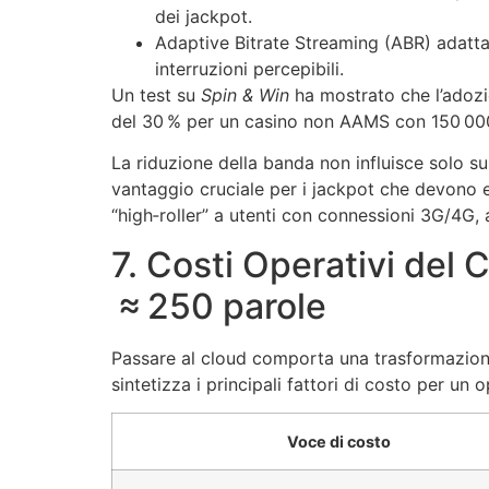
dei jackpot.
Adaptive Bitrate Streaming (ABR) adatta
interruzioni percepibili.
Un test su
Spin & Win
ha mostrato che l’adozi
del 30 % per un casino non AAMS con 150 000
La riduzione della banda non influisce solo s
vantaggio cruciale per i jackpot che devono e
“high‑roller” a utenti con connessioni 3G/4G,
7. Costi Operativi del 
≈ 250 parole
Passare al cloud comporta una trasformazion
sintetizza i principali fattori di costo per un
Voce di costo