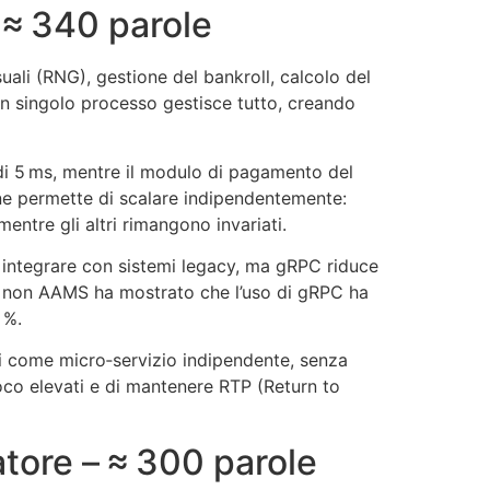
– ≈ 340 parole
ali (RNG), gestione del bankroll, calcolo del
un singolo processo gestisce tutto, creando
di 5 ms, mentre il modulo di pagamento del
one permette di scalare indipendentemente:
ntre gli altri rimangono invariati.
a integrare con sistemi legacy, ma gRPC riduce
ino non AAMS ha mostrato che l’uso di gRPC ha
 %.
tti come micro‑servizio indipendente, senza
gioco elevati e di mantenere RTP (Return to
atore – ≈ 300 parole