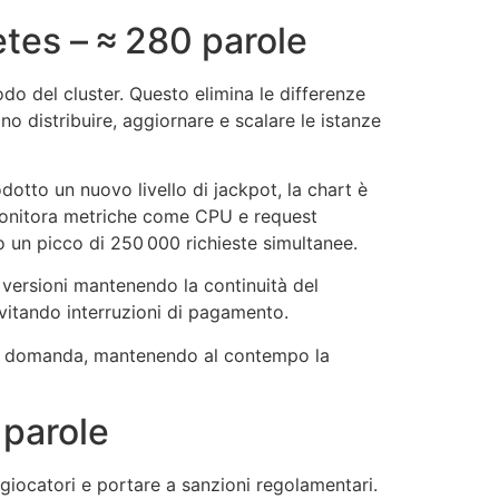
tes – ≈ 280 parole
odo del cluster. Questo elimina le differenze
o distribuire, aggiornare e scalare le istanze
dotto un nuovo livello di jackpot, la chart è
 monitora metriche come CPU e request
o un picco di 250 000 richieste simultanee.
 versioni mantenendo la continuità del
evitando interruzioni di pagamento.
i di domanda, mantenendo al contempo la
 parole
 giocatori e portare a sanzioni regolamentari.