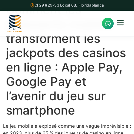
Comment les
Cl 29 #29-33 Local 6B, Floridablanca
paiements mobiles
transforment les
jackpots des casinos
Inicio
en ligne : Apple Pay,
Proyectos Inmobiliarios
Google Pay et
¿Quiénes Somos?
l’avenir du jeu sur
Servicios
smartphone
Nuestra Oficina
Contacto
Le jeu mobile a explosé comme une vague imprévisible :
en 2023, plus de 65 % des joueurs de casino en ligne