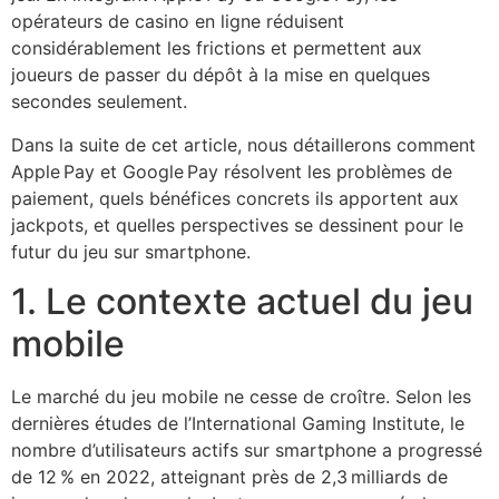
opérateurs de casino en ligne réduisent
considérablement les frictions et permettent aux
joueurs de passer du dépôt à la mise en quelques
secondes seulement.
Dans la suite de cet article, nous détaillerons comment
Apple Pay et Google Pay résolvent les problèmes de
paiement, quels bénéfices concrets ils apportent aux
jackpots, et quelles perspectives se dessinent pour le
futur du jeu sur smartphone.
1. Le contexte actuel du jeu
mobile
Le marché du jeu mobile ne cesse de croître. Selon les
dernières études de l’International Gaming Institute, le
nombre d’utilisateurs actifs sur smartphone a progressé
de 12 % en 2022, atteignant près de 2,3 milliards de