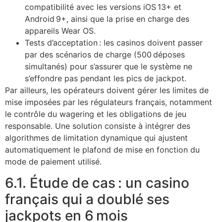
compatibilité avec les versions iOS 13+ et
Android 9+, ainsi que la prise en charge des
appareils Wear OS.
Tests d’acceptation : les casinos doivent passer
par des scénarios de charge (500 déposes
simultanés) pour s’assurer que le système ne
s’effondre pas pendant les pics de jackpot.
Par ailleurs, les opérateurs doivent gérer les limites de
mise imposées par les régulateurs français, notamment
le contrôle du wagering et les obligations de jeu
responsable. Une solution consiste à intégrer des
algorithmes de limitation dynamique qui ajustent
automatiquement le plafond de mise en fonction du
mode de paiement utilisé.
6.1. Étude de cas : un casino
français qui a doublé ses
jackpots en 6 mois