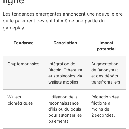
ligne
Les tendances émergentes annoncent une nouvelle ère
où le paiement devient lui‑même une partie du
gameplay.
Tendance
Description
Impact
potentiel
Cryptomonnaies
Intégration de
Augmentation
Bitcoin, Ethereum
de l’anonymat
et stablecoins via
et des dépôts
wallets mobiles.
transfrontaliers.
Wallets
Utilisation de la
Réduction des
biométriques
reconnaissance
frictions à
d’iris ou du pouls
moins de
pour autoriser les
2 secondes.
paiements.