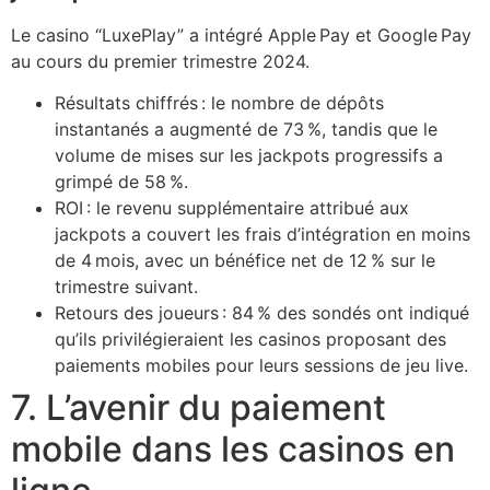
Le casino “LuxePlay” a intégré Apple Pay et Google Pay
au cours du premier trimestre 2024.
Résultats chiffrés : le nombre de dépôts
instantanés a augmenté de 73 %, tandis que le
volume de mises sur les jackpots progressifs a
grimpé de 58 %.
ROI : le revenu supplémentaire attribué aux
jackpots a couvert les frais d’intégration en moins
de 4 mois, avec un bénéfice net de 12 % sur le
trimestre suivant.
Retours des joueurs : 84 % des sondés ont indiqué
qu’ils privilégieraient les casinos proposant des
paiements mobiles pour leurs sessions de jeu live.
7. L’avenir du paiement
mobile dans les casinos en