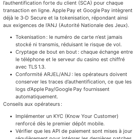
l’authentification forte du client (SCA) pour chaque
transaction en ligne. Apple Pay et Google Pay intègrent
déjà le 3‑D Secure et la tokenisation, répondant ainsi
aux exigences de l’ANJ (Autorité Nationale des Jeux).
Tokenisation : le numéro de carte n’est jamais
stocké ni transmis, réduisant le risque de vol.
Cryptage de bout en bout : chaque échange entre
le téléphone et le serveur du casino est chiffré
avec TLS 1.3.
Conformité ARJEL/ANJ : les opérateurs doivent
conserver les traces d’authentification, ce que les
logs d’Apple Pay/Google Pay fournissent
automatiquement.
Conseils aux opérateurs :
Implémenter un KYC (Know Your Customer)
renforcé dès le premier dépôt mobile.
Vérifier que les API de paiement sont mises à jour
régulièrement pour intégrer les dernières patches