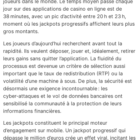
joueurs dans le monde. Le temps moyen passé chaque
jour sur des applications de casino en ligne est de
38 minutes, avec un pic d’activité entre 20 h et 23 h,
moment où les jackpots progressifs affichent leurs plus
gros montants.
Les joueurs d’aujourd’hui recherchent avant tout la
rapidité. Ils veulent déposer, jouer et, idéalement, retirer
leurs gains sans quitter l’application. La fluidité du
processus est devenue un critère de sélection aussi
important que le taux de redistribution (RTP) ou la
volatilité d’une machine à sous. De plus, la sécurité est
désormais une exigence incontournable : les
cyber‑attaques et le vol de données bancaires ont
sensibilisé la communauté à la protection de leurs
informations financières.
Les jackpots constituent le principal moteur
d’engagement sur mobile. Un jackpot progressif qui
dépasse le million d’euros crée un effet viral, incitant les