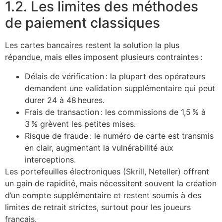
1.2. Les limites des méthodes
de paiement classiques
Les cartes bancaires restent la solution la plus
répandue, mais elles imposent plusieurs contraintes :
Délais de vérification : la plupart des opérateurs
demandent une validation supplémentaire qui peut
durer 24 à 48 heures.
Frais de transaction : les commissions de 1,5 % à
3 % grèvent les petites mises.
Risque de fraude : le numéro de carte est transmis
en clair, augmentant la vulnérabilité aux
interceptions.
Les portefeuilles électroniques (Skrill, Neteller) offrent
un gain de rapidité, mais nécessitent souvent la création
d’un compte supplémentaire et restent soumis à des
limites de retrait strictes, surtout pour les joueurs
français.