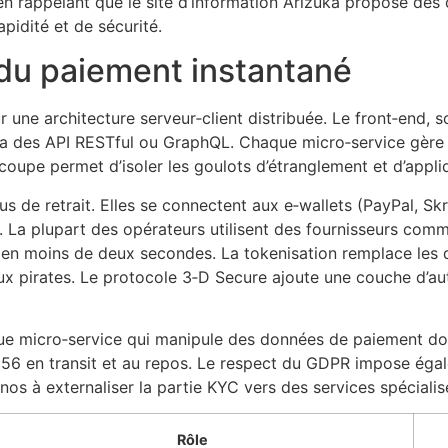
 en rappelant que le site d’information Arizuka propose des 
pidité et de sécurité.
du paiement instantané
une architecture serveur‑client distribuée. Le front‑end, 
a des API RESTful ou GraphQL. Chaque micro‑service gère un
 découpe permet d’isoler les goulots d’étranglement et d’app
de retrait. Elles se connectent aux e‑wallets (PayPal, Skrill
n. La plupart des opérateurs utilisent des fournisseurs co
en moins de deux secondes. La tokenisation remplace les 
 aux pirates. Le protocole 3‑D Secure ajoute une couche d’a
 micro‑service qui manipule des données de paiement doit
256 en transit et au repos. Le respect du GDPR impose éga
nos à externaliser la partie KYC vers des services spécialis
Rôle