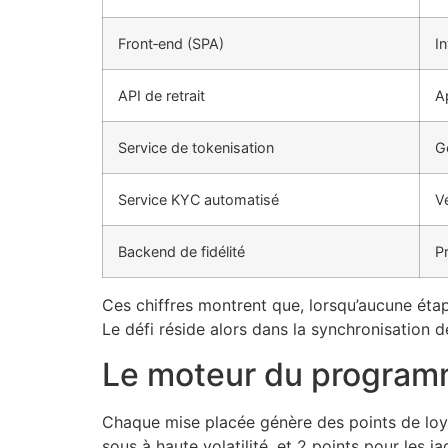
Front‑end (SPA)
I
API de retrait
A
Service de tokenisation
G
Service KYC automatisé
Vé
Backend de fidélité
P
Ces chiffres montrent que, lorsqu’aucune éta
Le défi réside alors dans la synchronisation d
Le moteur du programme
Chaque mise placée génère des points de loyau
sous à haute volatilité, et 2 points pour les