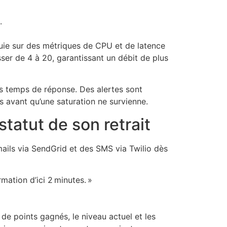
.
puie sur des métriques de CPU et de latence
ser de 4 à 20, garantissant un débit de plus
es temps de réponse. Des alertes sont
 avant qu’une saturation ne survienne.
tatut de son retrait
emails via SendGrid et des SMS via Twilio dès
mation d’ici 2 minutes. »
 de points gagnés, le niveau actuel et les