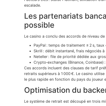
escalade.
Les partenariats bancai
possible
Le casino a conclu des accords de niveau de s
PayPal : temps de traitement ≤ 2 s, taux 
Skrill : débit instantané, frais négociés
Neteller : file de priorité dédiée aux gr
Crypto‑exchanges (Binance, Coinbase) 
Ces accords incluent des clauses de tarif préf
retraits supérieurs à 1 000 €. Le casino utili
le plus rapide en fonction du pays du joueur 
Optimisation du backen
Le système de retrait est découpé en trois mi