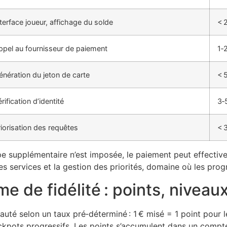
nterface joueur, affichage du solde
< 
ppel au fournisseur de paiement
1‑
énération du jeton de carte
< 
rification d’identité
3‑
riorisation des requêtes
< 
pe supplémentaire n’est imposée, le paiement peut effectiv
es services et la gestion des priorités, domaine où les pro
 de fidélité : points, niveau
té selon un taux pré‑déterminé : 1 € misé = 1 point pour le
 jackpots progressifs. Les points s’accumulent dans un compt