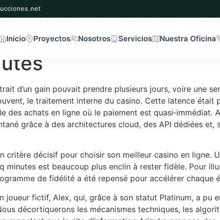
ammes de fidélité tran
ucciones.net
és : le parcours d’un jo
Inicio
Proyectos
Nosotros
Servicios
Nuestra Oficina
nutes
trait d’un gain pouvait prendre plusieurs jours, voire une se
ouvent, le traitement interne du casino. Cette latence étai
lle des achats en ligne où le paiement est quasi‑immédiat. A
antané grâce à des architectures cloud, des API dédiées et,
ritère décisif pour choisir son meilleur casino en ligne. U
nq minutes est beaucoup plus enclin à rester fidèle. Pour i
ogramme de fidélité a été repensé pour accélérer chaque 
un joueur fictif, Alex, qui, grâce à son statut Platinum, a p
ous décortiquerons les mécanismes techniques, les algorith