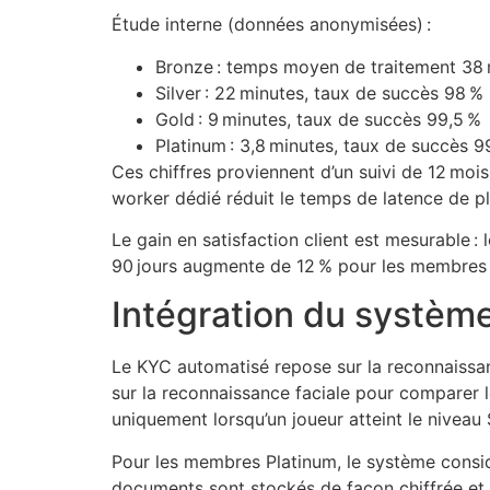
Étude interne (données anonymisées) :
Bronze : temps moyen de traitement 38 
Silver : 22 minutes, taux de succès 98 %
Gold : 9 minutes, taux de succès 99,5 %
Platinum : 3,8 minutes, taux de succès 9
Ces chiffres proviennent d’un suivi de 12 mois
worker dédié réduit le temps de latence de p
Le gain en satisfaction client est mesurable 
90 jours augmente de 12 % pour les membres 
Intégration du système 
Le KYC automatisé repose sur la reconnaissan
sur la reconnaissance faciale pour comparer 
uniquement lorsqu’un joueur atteint le niveau S
Pour les membres Platinum, le système considèr
documents sont stockés de façon chiffrée et le