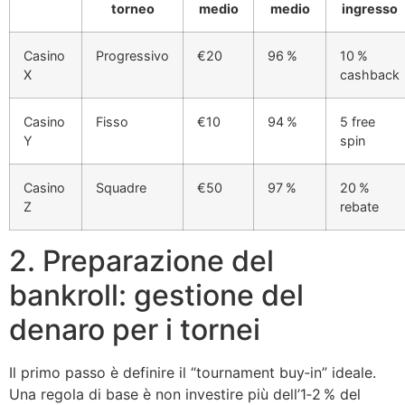
torneo
medio
medio
ingresso
Casino
Progressivo
€20
96 %
10 %
X
cashback
Casino
Fisso
€10
94 %
5 free
Y
spin
Casino
Squadre
€50
97 %
20 %
Z
rebate
2. Preparazione del
bankroll: gestione del
denaro per i tornei
Il primo passo è definire il “tournament buy‑in” ideale.
Una regola di base è non investire più dell’1‑2 % del