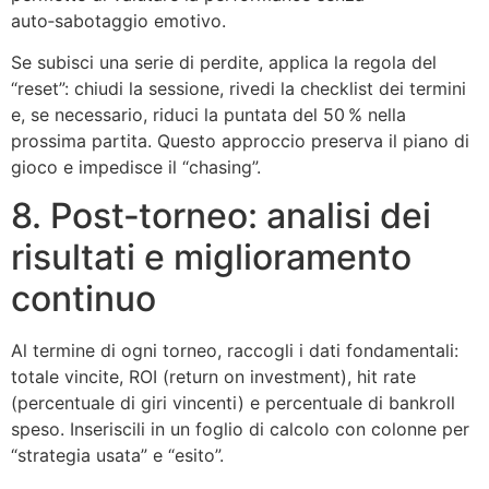
auto‑sabotaggio emotivo.
Se subisci una serie di perdite, applica la regola del
“reset”: chiudi la sessione, rivedi la checklist dei termini
e, se necessario, riduci la puntata del 50 % nella
prossima partita. Questo approccio preserva il piano di
gioco e impedisce il “chasing”.
8. Post‑torneo: analisi dei
risultati e miglioramento
continuo
Al termine di ogni torneo, raccogli i dati fondamentali:
totale vincite, ROI (return on investment), hit rate
(percentuale di giri vincenti) e percentuale di bankroll
speso. Inseriscili in un foglio di calcolo con colonne per
“strategia usata” e “esito”.