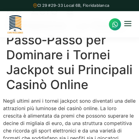
Da “Zero” a
Cl 29 #29-33 Local 6B, Floridablanca
Campione: La Guida
Passo‑Passo per
Dominare i Tornei
Inicio
Jackpot sui Principali
Proyectos Inmobiliarios
Casinò Online
¿Quiénes Somos?
Servicios
Negli ultimi anni i tornei jackpot sono diventati una delle
attrazioni più luminose dei casinò online. La loro
Nuestra Oficina
crescita è alimentata da premi che possono superare le
decine di migliaia di euro, da una struttura competitiva
Contacto
che ricorda gli sport elettronici e da una varietà di
formati che soddisfano sia i neofiti sia i giocatori