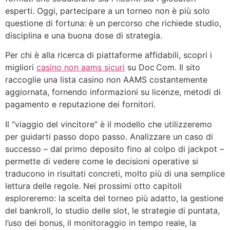
esperti. Oggi, partecipare a un torneo non è più solo
questione di fortuna: è un percorso che richiede studio,
disciplina e una buona dose di strategia.
Per chi è alla ricerca di piattaforme affidabili, scopri i
migliori
casino non aams sicuri
su Doc Com. Il sito
raccoglie una lista casino non AAMS costantemente
aggiornata, fornendo informazioni su licenze, metodi di
pagamento e reputazione dei fornitori.
Il “viaggio del vincitore” è il modello che utilizzeremo
per guidarti passo dopo passo. Analizzare un caso di
successo – dal primo deposito fino al colpo di jackpot –
permette di vedere come le decisioni operative si
traducono in risultati concreti, molto più di una semplice
lettura delle regole. Nei prossimi otto capitoli
esploreremo: la scelta del torneo più adatto, la gestione
del bankroll, lo studio delle slot, le strategie di puntata,
l’uso dei bonus, il monitoraggio in tempo reale, la