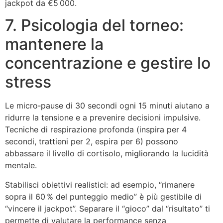
jackpot da €5 000.
7. Psicologia del torneo:
mantenere la
concentrazione e gestire lo
stress
Le micro‑pause di 30 secondi ogni 15 minuti aiutano a
ridurre la tensione e a prevenire decisioni impulsive.
Tecniche di respirazione profonda (inspira per 4
secondi, trattieni per 2, espira per 6) possono
abbassare il livello di cortisolo, migliorando la lucidità
mentale.
Stabilisci obiettivi realistici: ad esempio, “rimanere
sopra il 60 % del punteggio medio” è più gestibile di
“vincere il jackpot”. Separare il “gioco” dal “risultato” ti
permette di valutare la performance senza