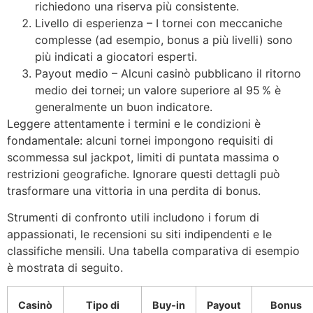
richiedono una riserva più consistente.
Livello di esperienza – I tornei con meccaniche
complesse (ad esempio, bonus a più livelli) sono
più indicati a giocatori esperti.
Payout medio – Alcuni casinò pubblicano il ritorno
medio dei tornei; un valore superiore al 95 % è
generalmente un buon indicatore.
Leggere attentamente i termini e le condizioni è
fondamentale: alcuni tornei impongono requisiti di
scommessa sul jackpot, limiti di puntata massima o
restrizioni geografiche. Ignorare questi dettagli può
trasformare una vittoria in una perdita di bonus.
Strumenti di confronto utili includono i forum di
appassionati, le recensioni su siti indipendenti e le
classifiche mensili. Una tabella comparativa di esempio
è mostrata di seguito.
Casinò
Tipo di
Buy‑in
Payout
Bonus