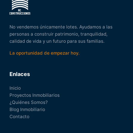
No vendemos únicamente lotes. Ayudamos a las
personas a construir patrimonio, tranquilidad,
calidad de vida y un futuro para sus familias.
La oportunidad de empezar hoy.
Enlaces
Inicio
Proyectos Inmobiliarios
¿Quiénes Somos?
Blog Inmobiliario
Contacto