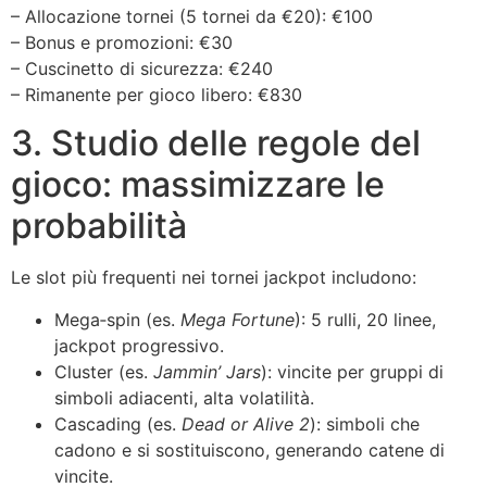
– Allocazione tornei (5 tornei da €20): €100
– Bonus e promozioni: €30
– Cuscinetto di sicurezza: €240
– Rimanente per gioco libero: €830
3. Studio delle regole del
gioco: massimizzare le
probabilità
Le slot più frequenti nei tornei jackpot includono:
Mega‑spin (es.
Mega Fortune
): 5 rulli, 20 linee,
jackpot progressivo.
Cluster (es.
Jammin’ Jars
): vincite per gruppi di
simboli adiacenti, alta volatilità.
Cascading (es.
Dead or Alive 2
): simboli che
cadono e si sostituiscono, generando catene di
vincite.