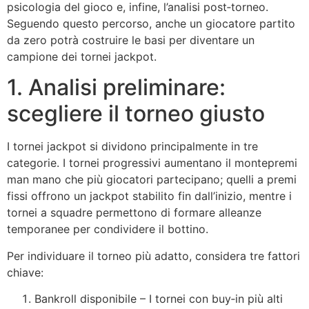
psicologia del gioco e, infine, l’analisi post‑torneo.
Seguendo questo percorso, anche un giocatore partito
da zero potrà costruire le basi per diventare un
campione dei tornei jackpot.
1. Analisi preliminare:
scegliere il torneo giusto
I tornei jackpot si dividono principalmente in tre
categorie. I tornei progressivi aumentano il montepremi
man mano che più giocatori partecipano; quelli a premi
fissi offrono un jackpot stabilito fin dall’inizio, mentre i
tornei a squadre permettono di formare alleanze
temporanee per condividere il bottino.
Per individuare il torneo più adatto, considera tre fattori
chiave:
Bankroll disponibile – I tornei con buy‑in più alti