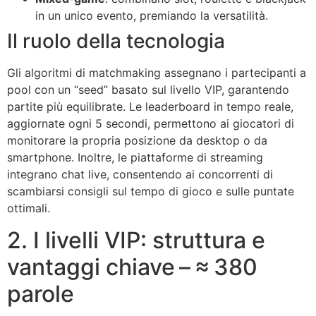
in un unico evento, premiando la versatilità.
Il ruolo della tecnologia
Gli algoritmi di matchmaking assegnano i partecipanti a
pool con un “seed” basato sul livello VIP, garantendo
partite più equilibrate. Le leaderboard in tempo reale,
aggiornate ogni 5 secondi, permettono ai giocatori di
monitorare la propria posizione da desktop o da
smartphone. Inoltre, le piattaforme di streaming
integrano chat live, consentendo ai concorrenti di
scambiarsi consigli sul tempo di gioco e sulle puntate
ottimali.
2. I livelli VIP: struttura e
vantaggi chiave – ≈ 380
parole