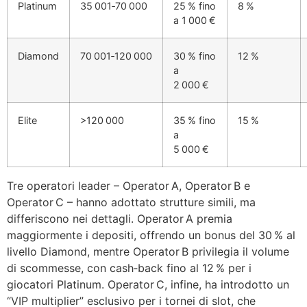
Platinum
35 001‑70 000
25 % fino
8 %
a 1 000 €
Diamond
70 001‑120 000
30 % fino
12 %
a
2 000 €
Elite
>120 000
35 % fino
15 %
a
5 000 €
Tre operatori leader – Operator A, Operator B e
Operator C – hanno adottato strutture simili, ma
differiscono nei dettagli. Operator A premia
maggiormente i depositi, offrendo un bonus del 30 % al
livello Diamond, mentre Operator B privilegia il volume
di scommesse, con cash‑back fino al 12 % per i
giocatori Platinum. Operator C, infine, ha introdotto un
“VIP multiplier” esclusivo per i tornei di slot, che