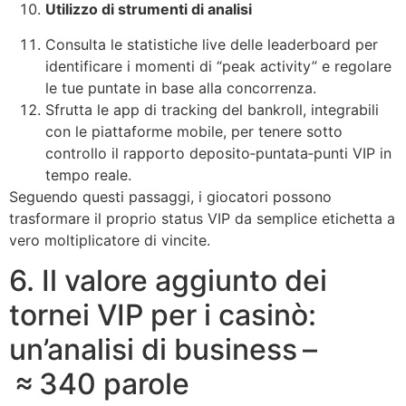
Utilizzo di strumenti di analisi
Consulta le statistiche live delle leaderboard per
identificare i momenti di “peak activity” e regolare
le tue puntate in base alla concorrenza.
Sfrutta le app di tracking del bankroll, integrabili
con le piattaforme mobile, per tenere sotto
controllo il rapporto deposito‑puntata‑punti VIP in
tempo reale.
Seguendo questi passaggi, i giocatori possono
trasformare il proprio status VIP da semplice etichetta a
vero moltiplicatore di vincite.
6. Il valore aggiunto dei
tornei VIP per i casinò:
un’analisi di business –
≈ 340 parole