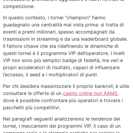
competizione.
In questo contesto, i tornei “champion” hanno
guadagnato una centralità mai vista prima: si tratta di
eventi a premi milionari, spesso accompagnati da
trasmissioni in streaming e da una leaderboard globale.
Il fattore chiave che sta ridefinendo le dinamiche di
questi tornei è il programma VIP dell’operatore. I livelli
VIP non sono più semplici badge di fedeltà, ma veri e
propri acceleratori di risultato, capaci di influenzare
l’accesso, il seed e i moltiplicatori di punti.
Per chi desidera massimizzare il proprio bankroll, è utile
consultare le offerte di un
casino online non AAMS
,
dove è possibile confrontare più operatori e trovare i
pacchetti più competitivi.
Nei paragrafi seguenti analizzeremo le tendenze dei
tornei, i meccanismi dei programmi VIP, il caso di un