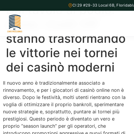
Dal tavolo al podio:
Cl 29 #29-33 Local 6B, Floridab
come i livelli VIP
stanno trasformando
le vittorie nei tornei
Inicio
dei casinò moderni
Proyectos Inmobiliarios
¿Quiénes Somos?
Il nuovo anno è tradizionalmente associato a
rinnovamento, e per i giocatori di casinò online non è
Servicios
diverso. Dopo le festività, molti utenti rientrano con la
voglia di ottimizzare il proprio bankroll, sperimentare
Nuestra Oficina
nuove strategie e, soprattutto, puntare ai tornei più
prestigiosi. Questo periodo è diventato un vero e
Contacto
proprio “season launch” per gli operatori, che
introducono promozioni aggressive e nuovi formati di