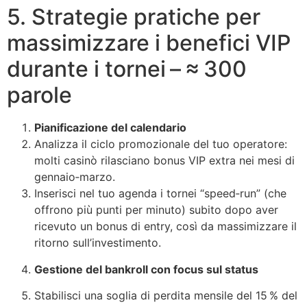
5. Strategie pratiche per
massimizzare i benefici VIP
durante i tornei – ≈ 300
parole
Pianificazione del calendario
Analizza il ciclo promozionale del tuo operatore:
molti casinò rilasciano bonus VIP extra nei mesi di
gennaio‑marzo.
Inserisci nel tuo agenda i tornei “speed‑run” (che
offrono più punti per minuto) subito dopo aver
ricevuto un bonus di entry, così da massimizzare il
ritorno sull’investimento.
Gestione del bankroll con focus sul status
Stabilisci una soglia di perdita mensile del 15 % del