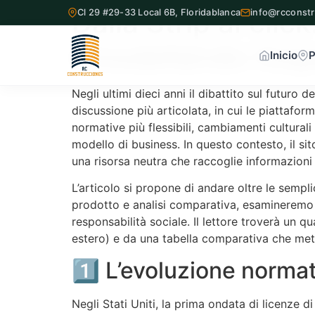
Dalla Strip al clic
Cl 29 #29-33 Local 6B, Floridablanca
info@rcconstr
rimodellando l’es
Inicio
P
Negli ultimi dieci anni il dibattito sul futuro
discussione più articolata, in cui le piattafo
Inicio
normative più flessibili, cambiamenti cultural
modello di business. In questo contesto, il s
Proyectos Inmobiliarios
una risorsa neutra che raccoglie informazioni
¿Quiénes Somos?
L’articolo si propone di andare oltre le semplic
prodotto e analisi comparativa, esamineremo c
responsabilità sociale. Il lettore troverà un
Servicios
estero) e da una tabella comparativa che mett
Nuestra Oficina
1️⃣ L’evoluzione normat
Contacto
Negli Stati Uniti, la prima ondata di licenze d