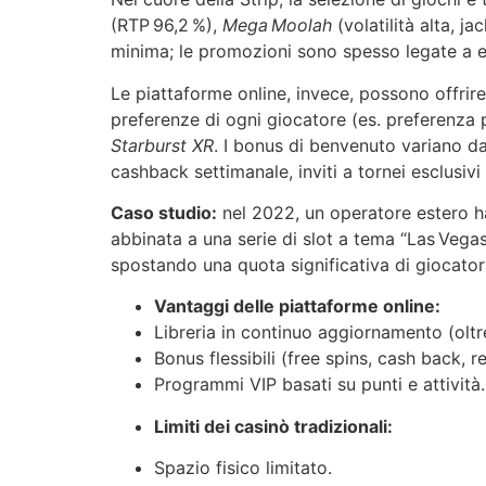
(RTP 96,2 %),
Mega Moolah
(volatilità alta, j
minima; le promozioni sono spesso legate a eve
Le piattaforme online, invece, possono offri
preferenze di ogni giocatore (es. preferenza 
Starburst XR
. I bonus di benvenuto variano d
cashback settimanale, inviti a tornei esclusiv
Caso studio:
nel 2022, un operatore estero h
abbinata a una serie di slot a tema “Las Vegas
spostando una quota significativa di giocator
Vantaggi delle piattaforme online:
Libreria in continuo aggiornamento (oltre
Bonus flessibili (free spins, cash back, r
Programmi VIP basati su punti e attività.
Limiti dei casinò tradizionali:
Spazio fisico limitato.