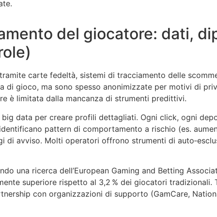
ate.
tamento del giocatore: dati, d
role)
e tramite carte fedeltà, sistemi di tracciamento delle sco
 di gioco, ma sono spesso anonimizzate per motivi di priva
ire è limitata dalla mancanza di strumenti predittivi.
i big data per creare profili dettagliati. Ogni click, ogni de
 identificano pattern di comportamento a rischio (es. aumen
di avviso. Molti operatori offrono strumenti di auto‑esclusio
do una ricerca dell’European Gaming and Betting Associatio
te superiore rispetto al 3,2 % dei giocatori tradizionali. Tu
partnership con organizzazioni di supporto (GamCare, Natio