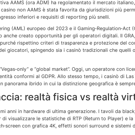
tiva AAMS (ora ADM) ha regolamentato il mercato italiano, i
ovi casino non AAMS è stata favorita da giurisdizioni più pe
resso inferiori e requisiti di reporting più snelli.
ndering (AML) europeo del 2023 e il Gaming‑Regulation‑Act 
 anche creato opportunità per gli operatori digitali. Il GRA
 purché rispettino criteri di trasparenza e protezione del c
i giocatori, spingendo sia i casinò tradizionali che quelli on
a “Vegas‑only” e “global market”. Oggi, un operatore con li
’identità conformi al GDPR. Allo stesso tempo, i casinò di La
 un panorama ibrido in cui la distinzione geografica è sempr
ccia: realtà fisica vs realtà vi
timi anni in hardware di ultima generazione. I tavoli da bla
di visualizzare le statistiche di RTP (Return to Player) e la
uch‑screen con grafica 4K, effetti sonori surround e sistemi