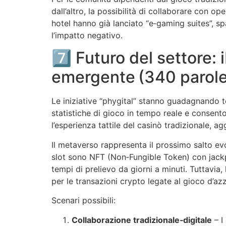
dall’altro, la possibilità di collaborare con op
hotel hanno già lanciato “e‑gaming suites”, sp
l’impatto negativo.
7️⃣ Futuro del settore
emergente (340 parole
Le iniziative “phygital” stanno guadagnando t
statistiche di gioco in tempo reale e consen
l’esperienza tattile del casinò tradizionale, agg
Il metaverso rappresenta il prossimo salto ev
slot sono NFT (Non‑Fungible Token) con jackpo
tempi di prelievo da giorni a minuti. Tuttavia
per le transazioni crypto legate al gioco d’az
Scenari possibili:
Collaborazione tradizionale‑digitale
– I