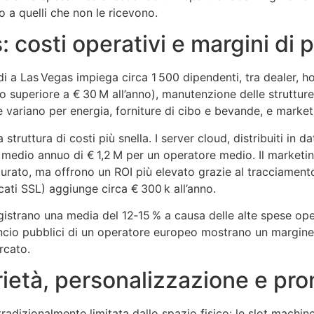
o a quelli che non le ricevono.
 costi operativi e margini di p
i a Las Vegas impiega circa 1 500 dipendenti, tra dealer, ho
so superiore a € 30 M all’anno), manutenzione delle strutture,
ve variano per energia, forniture di cibo e bevande, e market
 struttura di costi più snella. I server cloud, distribuiti in
to medio annuo di € 1,2 M per un operatore medio. Il market
urato, ma offrono un ROI più elevato grazie al tracciamento
cati SSL) aggiunge circa € 300 k all’anno.
registrano una media del 12‑15 % a causa delle alte spese ope
bilancio pubblici di un operatore europeo mostrano un margin
rcato.
arietà, personalizzazione e pr
 tradizionalmente limitata dallo spazio fisico: le slot machi