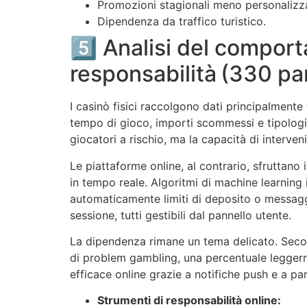
Promozioni stagionali meno personalizz
Dipendenza da traffico turistico.
5️⃣ Analisi del compor
responsabilità (330 pa
I casinò fisici raccolgono dati principalment
tempo di gioco, importi scommessi e tipologia
giocatori a rischio, ma la capacità di interven
Le piattaforme online, al contrario, sfruttano 
in tempo reale. Algoritmi di machine learning
automaticamente limiti di deposito o messaggi 
sessione, tutti gestibili dal pannello utente.
La dipendenza rimane un tema delicato. Secon
di problem gambling, una percentuale leggermen
efficace online grazie a notifiche push e a 
Strumenti di responsabilità online: