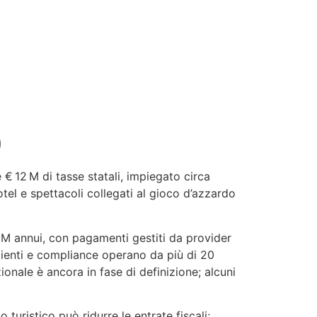
)
 € 12 M di tasse statali, impiegato circa
hotel e spettacoli collegati al gioco d’azzardo
30 M annui, con pagamenti gestiti da provider
clienti e compliance operano da più di 20
ionale è ancora in fase di definizione; alcuni
 turistico può ridurre le entrate fiscali;