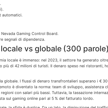
.
).
t automatici.
al Nevada Gaming Control Board.
e segnali di dipendenza.
locale vs globale (300 parole
omia locale è immenso: nel 2023, il settore ha generato oltre
 più di 42 milioni di turisti. Il denaro speso nei ristoranti, 
a globale. I flussi di denaro transfrontalieri superano i € 
o remoto è diventato la norma: team di sviluppo, assistenza 
egioni con salari più bassi. Tuttavia, la tassazione internaz
ta sul gaming online pari al 5 % del fatturato lordo.
e, la sfida è duplice. Da un lato, la diminuzione del traffico