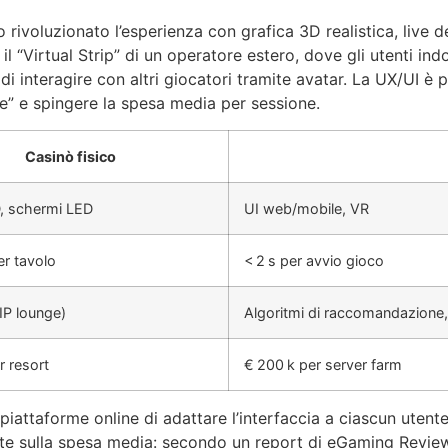
no rivoluzionato l’esperienza con grafica 3D realistica, live
il “Virtual Strip” di un operatore estero, dove gli utenti in
tà di interagire con altri giocatori tramite avatar. La UX/UI 
te” e spingere la spesa media per sessione.
Casinò fisico
D, schermi LED
UI web/mobile, VR
er tavolo
< 2 s per avvio gioco
IP lounge)
Algoritmi di raccomandazione
r resort
€ 200 k per server farm
piattaforme online di adattare l’interfaccia a ciascun utente
te sulla spesa media: secondo un report di eGaming Review,