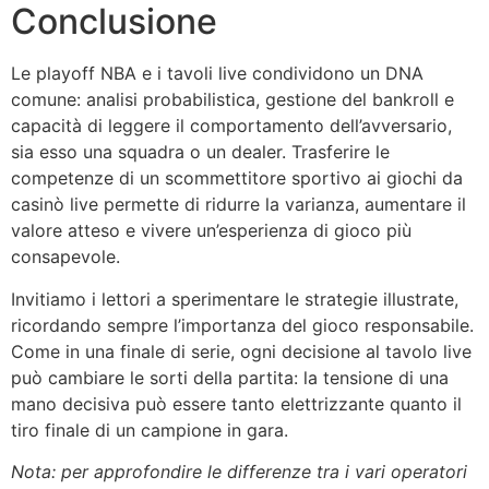
Conclusione
Le playoff NBA e i tavoli live condividono un DNA
comune: analisi probabilistica, gestione del bankroll e
capacità di leggere il comportamento dell’avversario,
sia esso una squadra o un dealer. Trasferire le
competenze di un scommettitore sportivo ai giochi da
casinò live permette di ridurre la varianza, aumentare il
valore atteso e vivere un’esperienza di gioco più
consapevole.
Invitiamo i lettori a sperimentare le strategie illustrate,
ricordando sempre l’importanza del gioco responsabile.
Come in una finale di serie, ogni decisione al tavolo live
può cambiare le sorti della partita: la tensione di una
mano decisiva può essere tanto elettrizzante quanto il
tiro finale di un campione in gara.
Nota: per approfondire le differenze tra i vari operatori