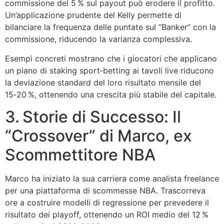
commissione del 5 % sul payout può erodere il profitto.
Un’applicazione prudente del Kelly permette di
bilanciare la frequenza delle puntate sul “Banker” con la
commissione, riducendo la varianza complessiva.
Esempi concreti mostrano che i giocatori che applicano
un piano di staking sport‑betting ai tavoli live riducono
la deviazione standard del loro risultato mensile del
15‑20 %, ottenendo una crescita più stabile del capitale.
3. Storie di Successo: Il
“Crossover” di Marco, ex
Scommettitore NBA
Marco ha iniziato la sua carriera come analista freelance
per una piattaforma di scommesse NBA. Trascorreva
ore a costruire modelli di regressione per prevedere il
risultato dei playoff, ottenendo un ROI medio del 12 %