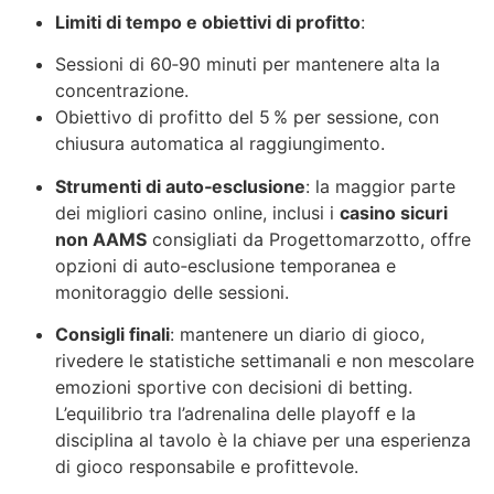
Limiti di tempo e obiettivi di profitto
:
Sessioni di 60‑90 minuti per mantenere alta la
concentrazione.
Obiettivo di profitto del 5 % per sessione, con
chiusura automatica al raggiungimento.
Strumenti di auto‑esclusione
: la maggior parte
dei migliori casino online, inclusi i
casino sicuri
non AAMS
consigliati da Progettomarzotto, offre
opzioni di auto‑esclusione temporanea e
monitoraggio delle sessioni.
Consigli finali
: mantenere un diario di gioco,
rivedere le statistiche settimanali e non mescolare
emozioni sportive con decisioni di betting.
L’equilibrio tra l’adrenalina delle playoff e la
disciplina al tavolo è la chiave per una esperienza
di gioco responsabile e profittevole.