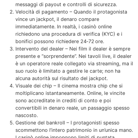
messaggi di payout e controlli di sicurezza.
Velocità di pagamento – Quando il protagonista
vince un jackpot, il denaro compare
immediatamente. In realtà, i casinò online
richiedono una procedura di verifica (KYC) e i
bonifici possono richiedere 24‑72 ore.
Intervento del dealer – Nei film il dealer è sempre
presente e “sorprendente”. Nei tavoli live, il dealer
è un operatore reale collegato via streaming, ma il
suo ruolo è limitato a gestire le carte; non ha
alcuna autorità sul risultato del jackpot.
Visuale dei chip – Il cinema mostra chip che si
moltiplicano istantaneamente. Online, le vincite
sono accreditate in crediti di conto e poi
convertibili in denaro reale, un passaggio spesso
nascosto.
Gestione del bankroll – I protagonisti spesso
scommettono l’intero patrimonio in un’unica mano.
I casinò online impongono limiti di puntata