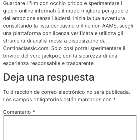
Guardare i film con occhio critico e sperimentare i
giochi online informati è il modo migliore per godere
dell’emozione senza illudersi. Inizia la tua avventura
consultando la lista dei casino online non AAMS, scegli
una piattaforma con licenza verificata e utilizza gli
strumenti di analisi messi a disposizione da
Cortinaclassic.com. Solo così potrai sperimentare il
brivido del vero jackpot, con la sicurezza di una
esperienza responsabile e trasparente.
Deja una respuesta
Tu dirección de correo electrónico no será publicada.
Los campos obligatorios están marcados con
*
Comentario
*