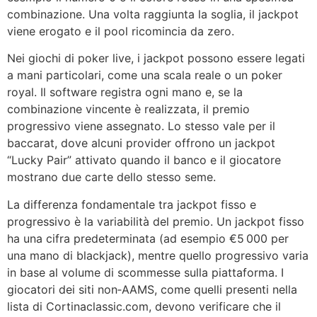
combinazione. Una volta raggiunta la soglia, il jackpot
viene erogato e il pool ricomincia da zero.
Nei giochi di poker live, i jackpot possono essere legati
a mani particolari, come una scala reale o un poker
royal. Il software registra ogni mano e, se la
combinazione vincente è realizzata, il premio
progressivo viene assegnato. Lo stesso vale per il
baccarat, dove alcuni provider offrono un jackpot
“Lucky Pair” attivato quando il banco e il giocatore
mostrano due carte dello stesso seme.
La differenza fondamentale tra jackpot fisso e
progressivo è la variabilità del premio. Un jackpot fisso
ha una cifra predeterminata (ad esempio €5 000 per
una mano di blackjack), mentre quello progressivo varia
in base al volume di scommesse sulla piattaforma. I
giocatori dei siti non‑AAMS, come quelli presenti nella
lista di Cortinaclassic.com, devono verificare che il