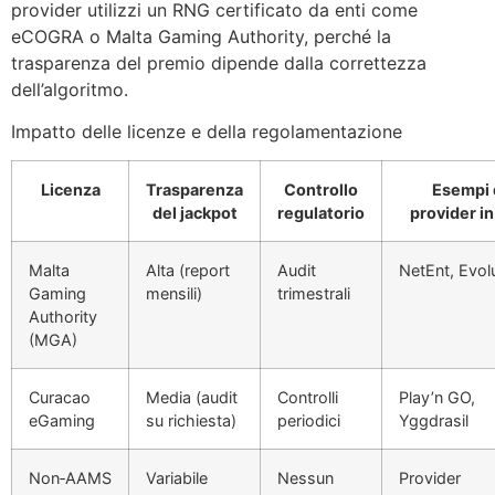
provider utilizzi un RNG certificato da enti come
eCOGRA o Malta Gaming Authority, perché la
trasparenza del premio dipende dalla correttezza
dell’algoritmo.
Impatto delle licenze e della regolamentazione
Licenza
Trasparenza
Controllo
Esempi 
del jackpot
regulatorio
provider in 
Malta
Alta (report
Audit
NetEnt, Evol
Gaming
mensili)
trimestrali
Authority
(MGA)
Curacao
Media (audit
Controlli
Play’n GO,
eGaming
su richiesta)
periodici
Yggdrasil
Non‑AAMS
Variabile
Nessun
Provider