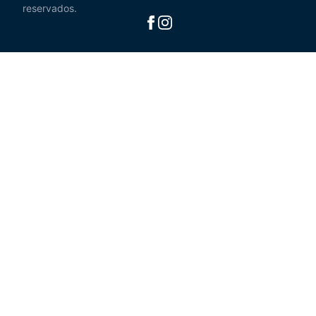
reservados.