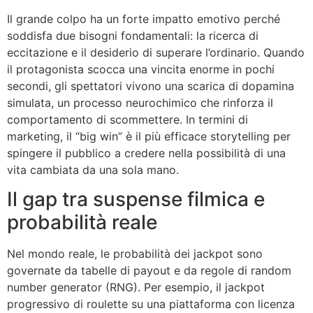
Il grande colpo ha un forte impatto emotivo perché
soddisfa due bisogni fondamentali: la ricerca di
eccitazione e il desiderio di superare l’ordinario. Quando
il protagonista scocca una vincita enorme in pochi
secondi, gli spettatori vivono una scarica di dopamina
simulata, un processo neurochimico che rinforza il
comportamento di scommettere. In termini di
marketing, il “big win” è il più efficace storytelling per
spingere il pubblico a credere nella possibilità di una
vita cambiata da una sola mano.
Il gap tra suspense filmica e
probabilità reale
Nel mondo reale, le probabilità dei jackpot sono
governate da tabelle di payout e da regole di random
number generator (RNG). Per esempio, il jackpot
progressivo di roulette su una piattaforma con licenza