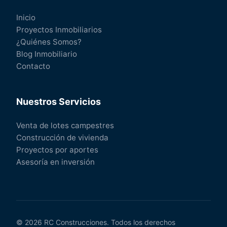
Inicio
Proyectos Inmobiliarios
¿Quiénes Somos?
Blog Inmobiliario
Contacto
Nuestros Servicios
Venta de lotes campestres
Construcción de vivienda
Proyectos por aportes
Asesoría en inversión
© 2026 RC Construcciones. Todos los derechos