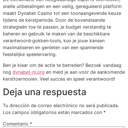
snelle uitbetalingen en een veilig, gereguleerd platform
maakt Dynabet Casino tot een toonaangevende keuze
tijdens de kerstperiode. Door de bovenstaande
strategieën toe te passen, je budget verstandig te
beheren en gebruik te maken van de beschikbare
verantwoord‑gokken‑tools, kun je jouw kansen
maximaliseren en genieten van een spannende
feestelijke speelervaring.
Ben je klaar om de actie te betreden? Bezoek vandaag
nog
dynabet-nl.org
en meld je aan voor de aankomende
kersttoernooien. Veel succes en speel verantwoord!
Deja una respuesta
Tu dirección de correo electrónico no será publicada.
Los campos obligatorios están marcados con
*
Comentario
*