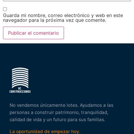
Guarda mi nombre, correo electrónico y web en este
navegador para la próxima vez que comente.
No vendemos únicamente lotes. Ayudamos a las
personas a construir patrimonio, tranquilidad,
calidad de vida y un futuro para sus familias.
La oportunidad de empezar hoy.