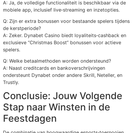
A: Ja, de volledige functionaliteit is beschikbaar via de
mobiele app, inclusief live‑streaming en inzetopties.
Q: Zijn er extra bonussen voor bestaande spelers tijdens
de kerstperiode?
A: Zeker. Dynabet Casino biedt loyaliteits‑cashback en
exclusieve “Christmas Boost” bonussen voor actieve
spelers.
Q: Welke betaalmethoden worden ondersteund?
A: Naast creditcards en bankoverschrijvingen
ondersteunt Dynabet onder andere Skrill, Neteller, en
Trustly.
Conclusie: Jouw Volgende
Stap naar Winsten in de
Feestdagen
De combinatie van hoogwaardige esports‑toernooien,