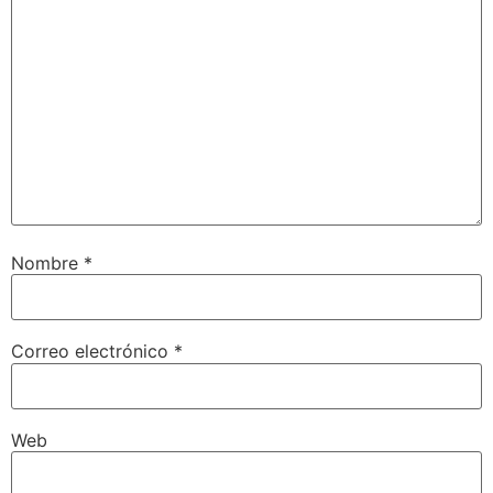
Nombre
*
Correo electrónico
*
Web