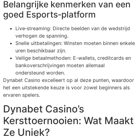
Belangrijke kenmerken van een
goed Esports‑platform
Live‑streaming: Directe beelden van de wedstrijd
verhogen de spanning.
Snelle uitbetalingen: Winsten moeten binnen enkele
uren beschikbaar zijn.
Veilige betaalmethoden: E-wallets, creditcards en
bankoverschrijvingen moeten allemaal
ondersteund worden.
Dynabet Casino excelleert op al deze punten, waardoor
het een uitstekende keuze is voor zowel beginners als
ervaren spelers.
Dynabet Casino’s
Kersttoernooien: Wat Maakt
Ze Uniek?