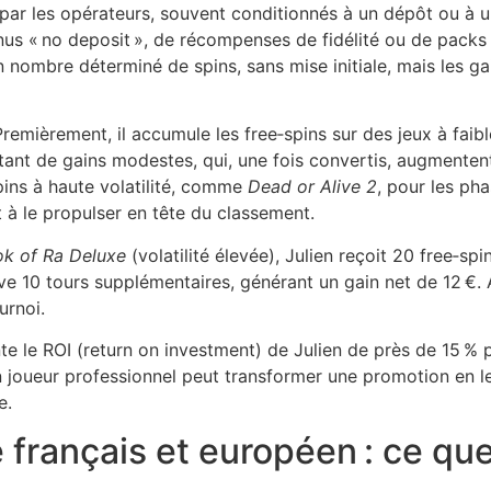
s par les opérateurs, souvent conditionnés à un dépôt ou à 
us « no deposit », de récompenses de fidélité ou de packs 
un nombre déterminé de spins, sans mise initiale, mais les g
Premièrement, il accumule les free‑spins sur des jeux à faib
onstant de gains modestes, qui, une fois convertis, augmente
spins à haute volatilité, comme
Dead or Alive 2
, pour les pha
t à le propulser en tête du classement.
k of Ra Deluxe
(volatilité élevée), Julien reçoit 20 free‑sp
ve 10 tours supplémentaires, générant un gain net de 12 €. 
urnoi.
nte le ROI (return on investment) de Julien de près de 15 %
joueur professionnel peut transformer une promotion en lev
e.
 français et européen : ce que