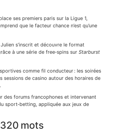
place ses premiers paris sur la Ligue 1,
omprend que le facteur chance n’est qu’une
Julien s’inscrit et découvre le format
râce à une série de free‑spins sur
Starburst
es sportives comme fil conducteur : les soirées
ses sessions de casino autour des horaires de
.
ur des forums francophones et intervenant
du sport‑betting, appliquée aux jeux de
– 320 mots