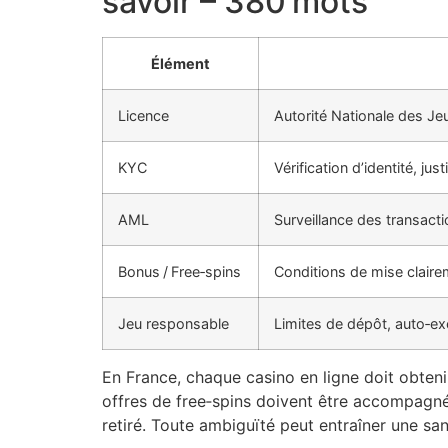
savoir – 380 mots
Élément
Licence
Autorité Nationale des Jeu
KYC
Vérification d’identité, jus
AML
Surveillance des transact
Bonus / Free‑spins
Conditions de mise claire
Jeu responsable
Limites de dépôt, auto‑ex
En France, chaque casino en ligne doit obteni
offres de free‑spins doivent être accompagné
retiré. Toute ambiguïté peut entraîner une sanc