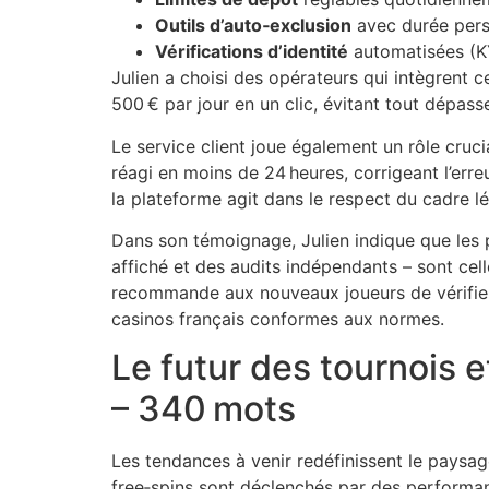
Outils d’auto‑exclusion
avec durée pers
Vérifications d’identité
automatisées (K
Julien a choisi des opérateurs qui intègrent ce
500 € par jour en un clic, évitant tout dépass
Le service client joue également un rôle cruci
réagi en moins de 24 heures, corrigeant l’err
la plateforme agit dans le respect du cadre lé
Dans son témoignage, Julien indique que les p
affiché et des audits indépendants – sont celle
recommande aux nouveaux joueurs de vérifier 
casinos français conformes aux normes.
Le futur des tournois 
– 340 mots
Les tendances à venir redéfinissent le paysage
free‑spins sont déclenchés par des performanc