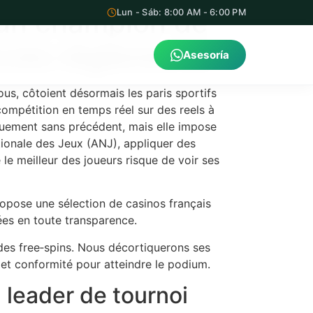
 un champion de
Lun - Sáb: 8:00 AM - 6:00 PM
uccès réglementé
Asesoría
us, côtoient désormais les paris sportifs
compétition en temps réel sur des reels à
gouement sans précédent, mais elle impose
ationale des Jeux (ANJ), appliquer des
e meilleur des joueurs risque de voir ses
ropose une sélection de casinos français
hées en toute transparence.
e des free‑spins. Nous décortiquerons ses
e et conformité pour atteindre le podium.
n leader de tournoi