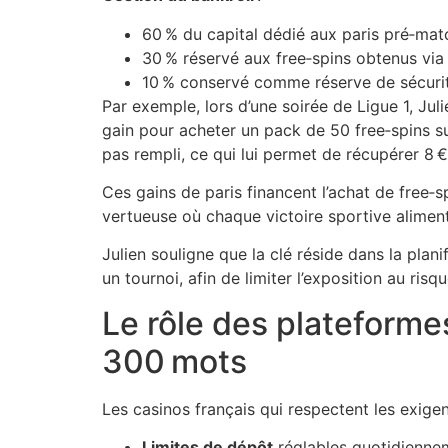
60 % du capital dédié aux paris pré‑mat
30 % réservé aux free‑spins obtenus via
10 % conservé comme réserve de sécurit
Par exemple, lors d’une soirée de Ligue 1, Jul
gain pour acheter un pack de 50 free‑spins s
pas rempli, ce qui lui permet de récupérer 8 €
Ces gains de paris financent l’achat de free‑s
vertueuse où chaque victoire sportive aliment
Julien souligne que la clé réside dans la plani
un tournoi, afin de limiter l’exposition au ri
Le rôle des plateforme
300 mots
Les casinos français qui respectent les exigen
Limites de dépôt
réglables quotidienne