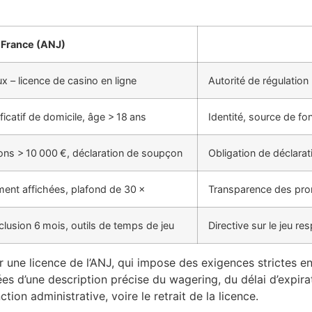
France (ANJ)
x – licence de casino en ligne
Autorité de régulation
tificatif de domicile, âge > 18 ans
Identité, source de fo
ions > 10 000 €, déclaration de soupçon
Obligation de déclara
ment affichées, plafond de 30 ×
Transparence des prom
clusion 6 mois, outils de temps de jeu
Directive sur le jeu r
r une licence de l’ANJ, qui impose des exigences strictes e
es d’une description précise du wagering, du délai d’expir
tion administrative, voire le retrait de la licence.