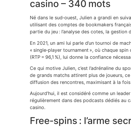
casino – 340 mots
Né dans le sud‑ouest, Julien a grandi en suivan
utilisant des comptes de bookmakers français 
partie du jeu : l’analyse des cotes, la gestion
En 2021, un ami lui parle d’un tournoi de machi
« single‑player tournament », où chaque spin 
(RTP = 96,1 %), lui donne la confiance nécessa
Ce qui motive Julien, c’est l’adrénaline du spo
de grands matchs attirent plus de joueurs, ce 
diffusion des rencontres, maximisant à la fois 
Aujourd’hui, il est considéré comme un leade
régulièrement dans des podcasts dédiés au cas
casino.
Free‑spins : l’arme se