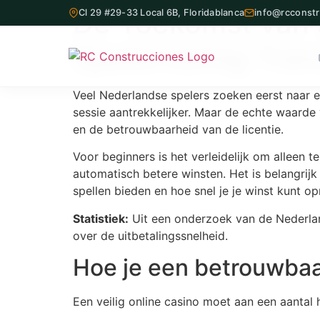
De Toekomst van 
Cl 29 #29-33 Local 6B, Floridablanca
info@rcconstr
Spelervaring Tran
Veel Nederlandse spelers zoeken eerst naar 
sessie aantrekkelijker. Maar de echte waarde 
Inicio
en de betrouwbaarheid van de licentie.
Proyectos Inmobiliarios
Voor beginners is het verleidelijk om alleen 
automatisch betere winsten. Het is belangrij
¿Quiénes Somos?
spellen bieden en hoe snel je je winst kunt o
Statistiek:
Uit een onderzoek van de Nederlands
Servicios
over de uitbetalingssnelheid.
Hoe je een betrouwbaar
Nuestra Oficina
Contacto
Een veilig online casino moet aan een aantal 