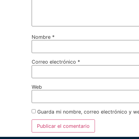
Nombre
*
Correo electrónico
*
Web
Guarda mi nombre, correo electrónico y w