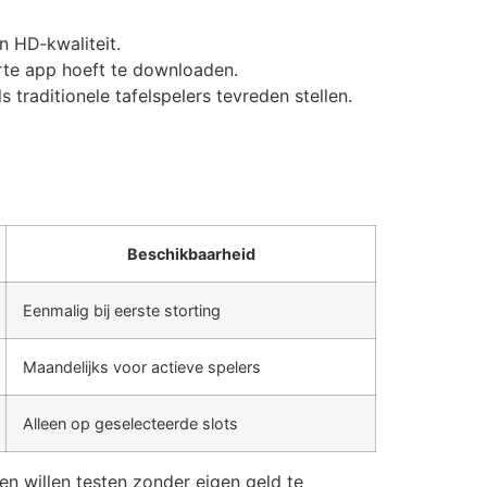
n HD‑kwaliteit.
rte app hoeft te downloaden.
traditionele tafelspelers tevreden stellen.
Beschikbaarheid
Eenmalig bij eerste storting
Maandelijks voor actieve spelers
Alleen op geselecteerde slots
en willen testen zonder eigen geld te