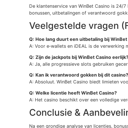
De klantenservice van WinBet Casino is 24/7 
bonussen, uitbetalingen of verantwoord gokk
Veelgestelde vragen (
Q: Hoe lang duurt een uitbetaling bij WinBe
A: Voor e‑wallets en iDEAL is de verwerking 
Q: Zijn de jackpots bij WinBet Casino eerlijk
A: Ja, alle progressieve slots gebruiken gece
Q: Kan ik verantwoord gokken bij dit casino
A: Absoluut. WinBet Casino biedt limieten voor 
Q: Welke licentie heeft WinBet Casino?
A: Het casino beschikt over een volledige ver
Conclusie & Aanbeveli
Na een grondige analyse van licenties, bonuss