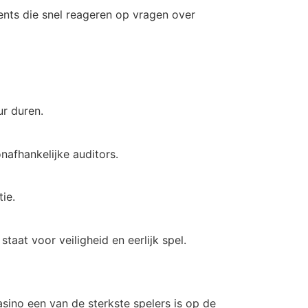
ents die snel reageren op vragen over
ur duren.
nafhankelijke auditors.
tie.
aat voor veiligheid en eerlijk spel.
asino een van de sterkste spelers is op de