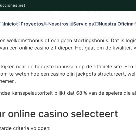
Jackpots: Hoe WinBet 
ucciones.net
sformeert
Inicio
Proyectos
Nosotros
Servicios
Nuestra Oficina
een welkomstbonus of een geen stortingsbonus. Dat is logi
van een online casino zit dieper. Het gaat om de kwaliteit 
te kijken naar de hoogste bonussen op de officiële site. Een
k om te weten hoe een casino zijn jackpots structureert, we
pnemen.
e Kansspelautoriteit blijkt dat 68 % van de spelers die al
 online casino selecteert
harde criteria voldoen: