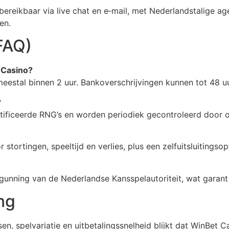
bereikbaar via live chat en e‑mail, met Nederlandstalige ag
en.
FAQ)
t Casino?
meestal binnen 2 uur. Bankoverschrijvingen kunnen tot 48 u
?
rtificeerde RNG’s en worden periodiek gecontroleerd door o
?
stortingen, speeltijd en verlies, plus een zelfuitsluitingsop
gunning van de Nederlandse Kansspelautoriteit, wat garant st
ng
en, spelvariatie en uitbetalingssnelheid blijkt dat WinBet C