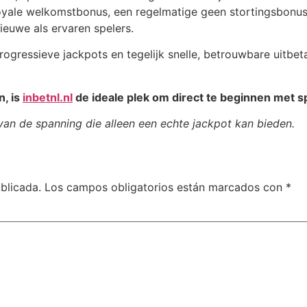
yale welkomstbonus, een regelmatige geen stortingsbonus
ieuwe als ervaren spelers.
progressieve jackpots en tegelijk snelle, betrouwbare uitbet
n, is
inbetnl.nl
de ideale plek om direct te beginnen met s
 van de spanning die alleen een echte jackpot kan bieden.
blicada.
Los campos obligatorios están marcados con
*