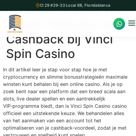
De Ultieme Gids voor
Cl 29 #29-33 Local 6B, Floridablanca
Crypto‑Winsten en
Cashback bij Vinci
Spin Casino
Inicio
Proyectos Inmobiliarios
In dit artikel leer je stap voor stap hoe je met
cryptocurrency en slimme bonusstrategieën maximale
¿Quiénes Somos?
winsten kunt behalen bij een online casino. Als je op
zoek bent naar een platform dat een breed scala aan
Servicios
slots, live dealer spellen en een aantrekkelijk
VIP‑programma biedt, dan is Vinci Spin Casino casino
Nuestra Oficina
officieel een uitstekende keuze. We behandelen alles
van het aanmaken van een account tot het
Contacto
optimaliseren van je cashback‑voordeel, zodat je met
vertrouwen en snelheid kunt spelen.