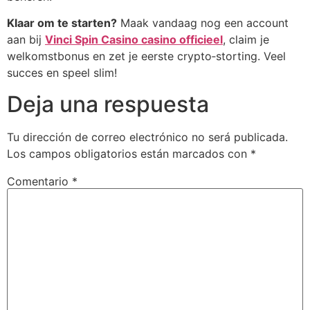
Klaar om te starten?
Maak vandaag nog een account
aan bij
Vinci Spin Casino casino officieel
, claim je
welkomstbonus en zet je eerste crypto‑storting. Veel
succes en speel slim!
Deja una respuesta
Tu dirección de correo electrónico no será publicada.
Los campos obligatorios están marcados con
*
Comentario
*