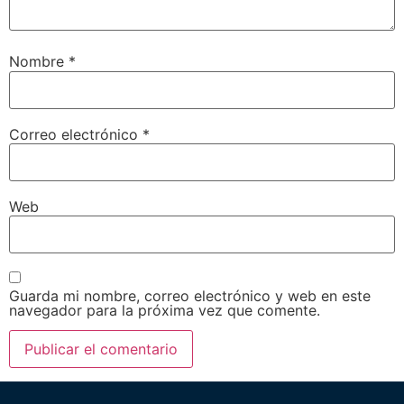
Nombre
*
Correo electrónico
*
Web
Guarda mi nombre, correo electrónico y web en este
navegador para la próxima vez que comente.