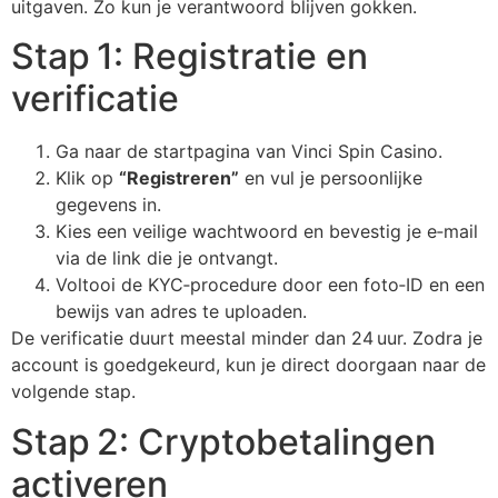
uitgaven. Zo kun je verantwoord blijven gokken.
Stap 1: Registratie en
verificatie
Ga naar de startpagina van Vinci Spin Casino.
Klik op
“Registreren”
en vul je persoonlijke
gegevens in.
Kies een veilige wachtwoord en bevestig je e‑mail
via de link die je ontvangt.
Voltooi de KYC‑procedure door een foto‑ID en een
bewijs van adres te uploaden.
De verificatie duurt meestal minder dan 24 uur. Zodra je
account is goedgekeurd, kun je direct doorgaan naar de
volgende stap.
Stap 2: Cryptobetalingen
activeren