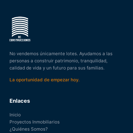
No vendemos únicamente lotes. Ayudamos a las
personas a construir patrimonio, tranquilidad,
calidad de vida y un futuro para sus familias.
La oportunidad de empezar hoy.
Enlaces
Inicio
Proyectos Inmobiliarios
¿Quiénes Somos?