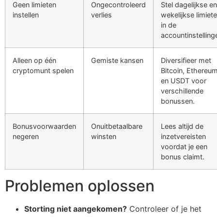
Geen limieten
Ongecontroleerd
Stel dagelijkse en
instellen
verlies
wekelijkse limiet
in de
accountinstelling
Alleen op één
Gemiste kansen
Diversifieer met
cryptomunt spelen
Bitcoin, Ethereu
en USDT voor
verschillende
bonussen.
Bonusvoorwaarden
Onuitbetaalbare
Lees altijd de
negeren
winsten
inzetvereisten
voordat je een
bonus claimt.
Problemen oplossen
Storting niet aangekomen?
Controleer of je het