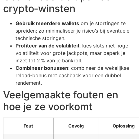
crypto‑winsten
Gebruik meerdere wallets
om je stortingen te
spreiden; zo minimaliseer je risico’s bij eventuele
technische storingen.
Profiteer van de volatiliteit
: kies slots met hoge
volatiliteit voor grote jackpots, maar beperk je
inzet tot 2 % van je bankroll.
Combineer bonussen
: combineer de wekelijkse
reload‑bonus met cashback voor een dubbel
rendement.
Veelgemaakte fouten en
hoe je ze voorkomt
Fout
Gevolg
Oplossing