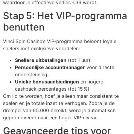
waardoor je effectieve verlies €36 wordt.
Stap 5: Het VIP‑programma
benutten
Vinci Spin Casino’s VIP‑programma beloont loyale
spelers met exclusieve voordelen:
Snellere uitbetalingen
(tot 1 uur).
Persoonlijke accountmanager
voor directe
ondersteuning.
Unieke bonusaanbiedingen
en hogere
cashback‑percentages (tot 15 %).
Om lid te worden, hoef je alleen maar consistent te
spelen en je totale inzet te verhogen. Zodra je de
drempel van €5.000 bereikt, word je automatisch
gepromoveerd naar een hoger VIP‑niveau.
Geavanceerde tips voor