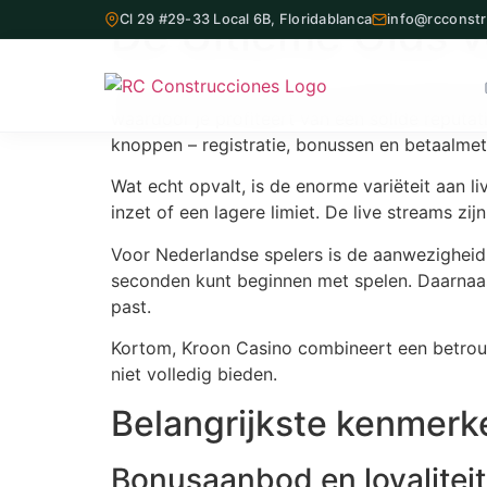
De Ultieme Gids v
Cl 29 #29-33 Local 6B, Floridablanca
info@rcconstr
Kroon Casino is een van de weinige Nederlands
waardoor je profiteert van een solide reputati
knoppen – registratie, bonussen en betaalmet
Inicio
Wat echt opvalt, is de enorme variëteit aan liv
inzet of een lagere limiet. De live streams z
Proyectos Inmobiliarios
Voor Nederlandse spelers is de aanwezigheid 
seconden kunt beginnen met spelen. Daarnaast 
¿Quiénes Somos?
past.
Servicios
Kortom, Kroon Casino combineert een betrouw
niet volledig bieden.
Nuestra Oficina
Belangrijkste kenmerke
Contacto
Bonusaanbod en loyalite