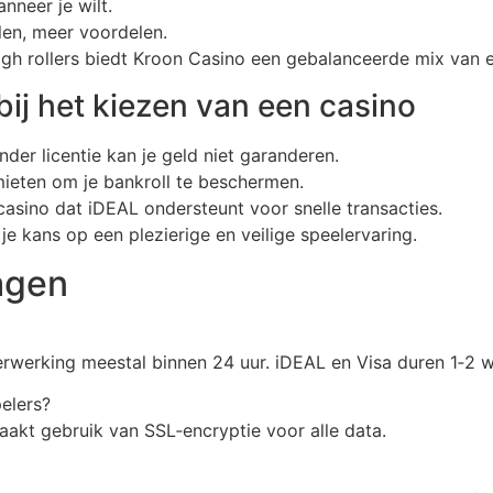
nneer je wilt.
en, meer voordelen.
high rollers biedt Kroon Casino een gebalanceerde mix van
ij het kiezen van een casino
nder licentie kan je geld niet garanderen.
imieten om je bankroll te beschermen.
asino dat iDEAL ondersteunt voor snelle transacties.
je kans op een plezierige en veilige speelervaring.
agen
e verwerking meestal binnen 24 uur. iDEAL en Visa duren 1‑2
elers?
aakt gebruik van SSL‑encryptie voor alle data.