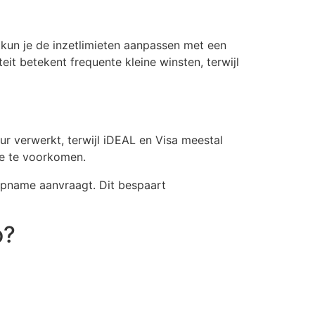
fels kun je de inzetlimieten aanpassen met een
teit betekent frequente kleine winsten, terwijl
ur verwerkt, terwijl iDEAL en Visa meestal
de te voorkomen.
e opname aanvraagt. Dit bespaart
o?