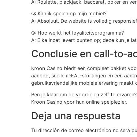
A: Roulette, blackjack, baccarat, poker en ve
Q: Kan ik spelen op mijn mobiel?
A: Absoluut. De website is volledig responsie
Q: Hoe werkt het loyaliteitsprogramma?
A: Elke inzet levert punten op; deze kun je l
Conclusie en call‑to‑a
Kroon Casino biedt een compleet pakket voor 
aanbod, snelle iDEAL‑stortingen en een aant
gebruiksvriendelijke mobiele ervaring maakt 
Ben je klaar om de voordelen zelf te ervaren
Kroon Casino voor hun online spelplezier.
Deja una respuesta
Tu dirección de correo electrónico no será pu