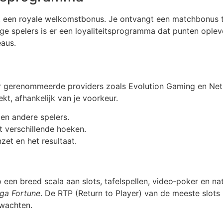
een royale welkomstbonus. Je ontvangt een matchbonus to
e spelers is er een loyaliteitsprogramma dat punten opleve
eaus.
r gerenommeerde providers zoals Evolution Gaming en NetEn
kt, afhankelijk van je voorkeur.
 en andere spelers.
t verschillende hoeken.
nzet en het resultaat.
n breed scala aan slots, tafelspellen, video‑poker en natuurl
ga Fortune
. De RTP (Return to Player) van de meeste slots 
rwachten.