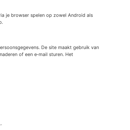
via je browser spelen op zowel Android als
p.
 persoonsgegevens. De site maakt gebruik van
enaderen of een e‑mail sturen. Het
.