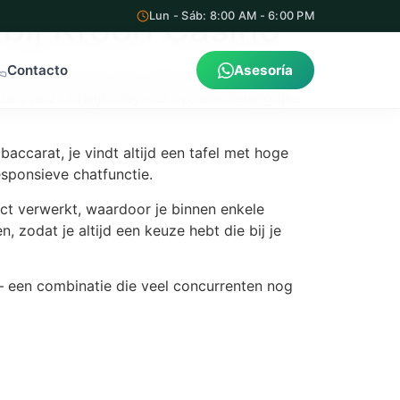
 bij Kroon Casino
Lun - Sáb: 8:00 AM - 6:00 PM
Contacto
Asesoría
 speler. De site valt onder de Entain‑groep,
 overzichtelijke lay‑out op; alle belangrijke
 baccarat, je vindt altijd een tafel met hoge
esponsieve chatfunctie.
ect verwerkt, waardoor je binnen enkele
 zodat je altijd een keuze hebt die bij je
– een combinatie die veel concurrenten nog