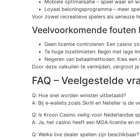
Mobiele optimalisatie – speel waar en wa
Loyaal beloningsprogramma – meer spel
Voor zowel recreatieve spelers als serieuze 
Veelvoorkomende fouten b
Geen licentie controleren: Een casino zo
Te hoge inzetlimieten: Begin met lage l
Negeren van betaalmethoden: Kies een c
Door deze valkuilen te vermijden, vergroot je 
FAQ – Veelgestelde vr
Q: Hoe snel worden winsten uitbetaald?
A: Bij e‑wallets zoals Skrill en Neteller is d
Q: Is Kroon Casino veilig voor Nederlandse sp
A: Ja, het casino heeft een MGA‑licentie en m
Q: Welke live dealer spellen zijn beschikbaar?