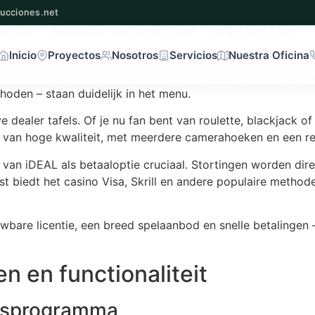
oor Live Dealer Spellen
ucciones.net
Inicio
Proyectos
Nosotros
Servicios
Nuestra Oficina
e online casino’s die zich volledig richt op de Nederlandse
e en een MGA‑licentie. Bij de eerste bezoeker valt meteen de
hoden – staan duidelijk in het menu.
e dealer tafels. Of je nu fan bent van roulette, blackjack of
ijn van hoge kwaliteit, met meerdere camerahoeken en een r
van iDEAL als betaaloptie cruciaal. Stortingen worden dir
biedt het casino Visa, Skrill en andere populaire methoden,
bare licentie, een breed spelaanbod en snelle betalingen 
n en functionaliteit
itsprogramma