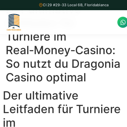
Der ultimative
Cl 29 #29-33 Local 6B, Floridablanca
Leitfaden für
Turniere im
Real‑Money‑Casino:
Inicio
So nutzt du Dragonia
Proyectos Inmobiliarios
Casino optimal
¿Quiénes Somos?
Servicios
Der ultimative
Nuestra Oficina
Leitfaden für Turniere
im
Contacto