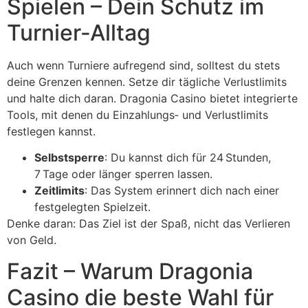
Spielen – Dein Schutz im
Turnier‑Alltag
Auch wenn Turniere aufregend sind, solltest du stets
deine Grenzen kennen. Setze dir tägliche Verlustlimits
und halte dich daran. Dragonia Casino bietet integrierte
Tools, mit denen du Einzahlungs‑ und Verlustlimits
festlegen kannst.
Selbstsperre
: Du kannst dich für 24 Stunden,
7 Tage oder länger sperren lassen.
Zeitlimits
: Das System erinnert dich nach einer
festgelegten Spielzeit.
Denke daran: Das Ziel ist der Spaß, nicht das Verlieren
von Geld.
Fazit – Warum Dragonia
Casino die beste Wahl für