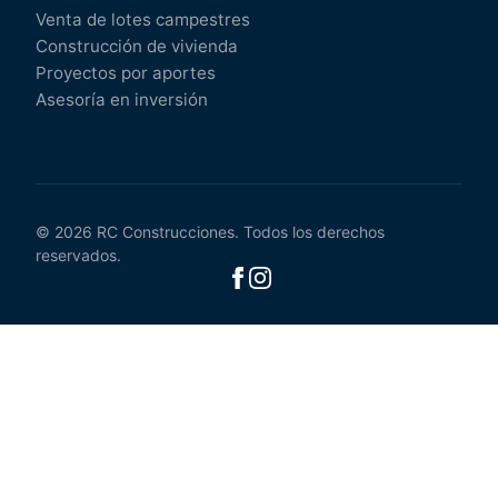
Venta de lotes campestres
Construcción de vivienda
Proyectos por aportes
Asesoría en inversión
© 2026 RC Construcciones. Todos los derechos
reservados.