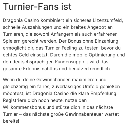
Turnier‑Fans ist
Dragonia Casino kombiniert ein sicheres Lizenzumfeld,
schnelle Auszahlungen und ein breites Angebot an
Turnieren, die sowohl Anfängern als auch erfahrenen
Spielern gerecht werden. Der Bonus ohne Einzahlung
ermöglicht dir, das Turnier‑Feeling zu testen, bevor du
echtes Geld einsetzt. Durch die mobile Optimierung und
den deutschsprachigen Kundensupport wird das
gesamte Erlebnis nahtlos und benutzerfreundlich.
Wenn du deine Gewinnchancen maximieren und
gleichzeitig ein faires, zuverlässiges Umfeld genießen
möchtest, ist Dragonia Casino die klare Empfehlung.
Registriere dich noch heute, nutze den
Willkommensbonus und stürze dich in das nächste
Turnier – das nächste große Gewinnabenteuer wartet
bereits!