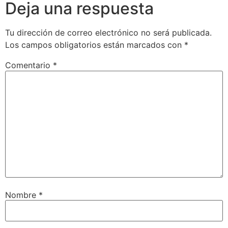
Deja una respuesta
Tu dirección de correo electrónico no será publicada.
Los campos obligatorios están marcados con
*
Comentario
*
Nombre
*