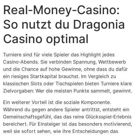
Real‑Money‑Casino:
So nutzt du Dragonia
Casino optimal
Turniere sind für viele Spieler das Highlight jedes
Casino‑Abends. Sie verbinden Spannung, Wettbewerb
und die Chance auf hohe Gewinne, ohne dass du dafür
ein riesiges Startkapital brauchst. Im Vergleich zu
klassischen Slots oder Tischspielen bieten Turniere klare
Zielvorgaben: Wer die meisten Punkte sammelt, gewinnt.
Ein weiterer Vorteil ist die soziale Komponente.
Während du gegen andere Spieler antrittst, entsteht ein
Gemeinschaftsgefühl, das das reine Glücksspiel‑Erlebnis
bereichert. Für Einsteiger ist das besonders motivierend,
weil sie sofort sehen, wie ihre Entscheidungen das