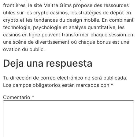
frontières, le site Maitre Gims propose des ressources
utiles sur les crypto casinos, les stratégies de dépôt en
crypto et les tendances du design mobile. En combinant
technologie, psychologie et analyse quantitative, les
casinos en ligne peuvent transformer chaque session en
une scène de divertissement où chaque bonus est une
ovation du public.
Deja una respuesta
Tu dirección de correo electrónico no será publicada.
Los campos obligatorios están marcados con
*
Comentario
*