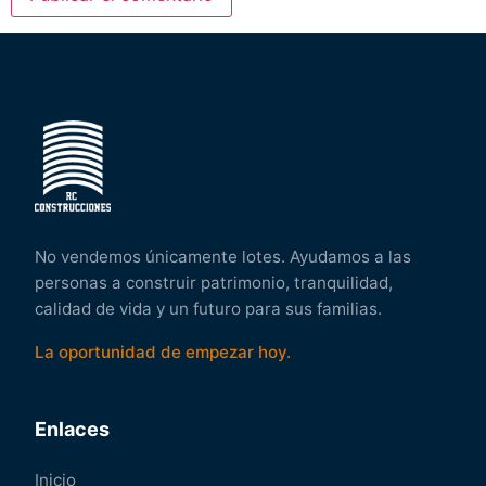
No vendemos únicamente lotes. Ayudamos a las
personas a construir patrimonio, tranquilidad,
calidad de vida y un futuro para sus familias.
La oportunidad de empezar hoy.
Enlaces
Inicio