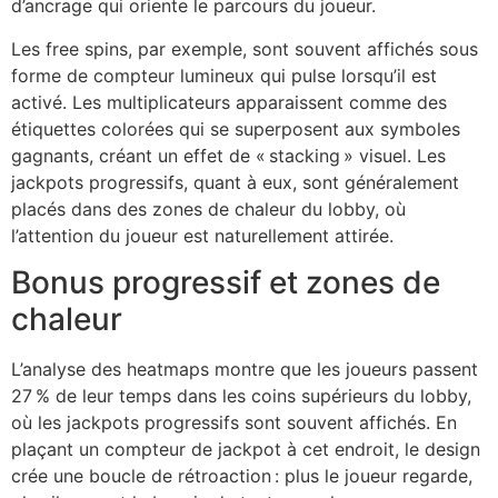
d’ancrage qui oriente le parcours du joueur.
Les free spins, par exemple, sont souvent affichés sous
forme de compteur lumineux qui pulse lorsqu’il est
activé. Les multiplicateurs apparaissent comme des
étiquettes colorées qui se superposent aux symboles
gagnants, créant un effet de « stacking » visuel. Les
jackpots progressifs, quant à eux, sont généralement
placés dans des zones de chaleur du lobby, où
l’attention du joueur est naturellement attirée.
Bonus progressif et zones de
chaleur
L’analyse des heatmaps montre que les joueurs passent
27 % de leur temps dans les coins supérieurs du lobby,
où les jackpots progressifs sont souvent affichés. En
plaçant un compteur de jackpot à cet endroit, le design
crée une boucle de rétroaction : plus le joueur regarde,