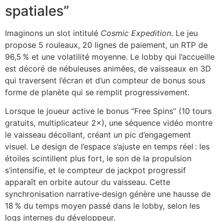
spatiales”
Imaginons un slot intitulé
Cosmic Expedition
. Le jeu
propose 5 rouleaux, 20 lignes de paiement, un RTP de
96,5 % et une volatilité moyenne. Le lobby qui l’accueille
est décoré de nébuleuses animées, de vaisseaux en 3D
qui traversent l’écran et d’un compteur de bonus sous
forme de planète qui se remplit progressivement.
Lorsque le joueur active le bonus “Free Spins” (10 tours
gratuits, multiplicateur 2×), une séquence vidéo montre
le vaisseau décollant, créant un pic d’engagement
visuel. Le design de l’espace s’ajuste en temps réel : les
étoiles scintillent plus fort, le son de la propulsion
s’intensifie, et le compteur de jackpot progressif
apparaît en orbite autour du vaisseau. Cette
synchronisation narrative‑design génère une hausse de
18 % du temps moyen passé dans le lobby, selon les
logs internes du développeur.