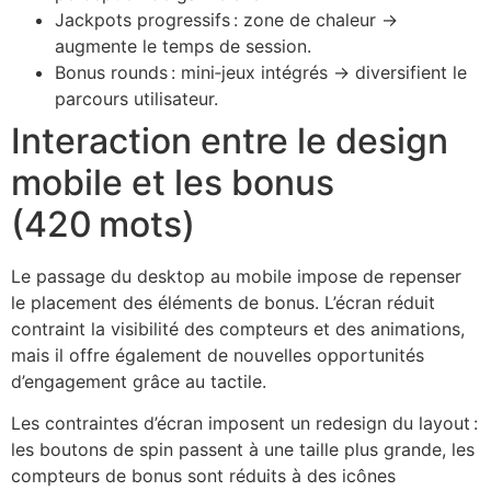
Jackpots progressifs : zone de chaleur →
augmente le temps de session.
Bonus rounds : mini‑jeux intégrés → diversifient le
parcours utilisateur.
Interaction entre le design
mobile et les bonus
(420 mots)
Le passage du desktop au mobile impose de repenser
le placement des éléments de bonus. L’écran réduit
contraint la visibilité des compteurs et des animations,
mais il offre également de nouvelles opportunités
d’engagement grâce au tactile.
Les contraintes d’écran imposent un redesign du layout :
les boutons de spin passent à une taille plus grande, les
compteurs de bonus sont réduits à des icônes