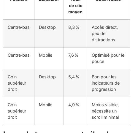
de clic
moyen
Centre‑bas
Desktop
8,3 %
Accès direct,
peu de
distractions
Centre‑bas
Mobile
7,6 %
Optimisé pour le
pouce
Coin
Desktop
5,4 %
Bon pour les
supérieur
indicateurs de
droit
progression
Coin
Mobile
4,9 %
Moins visible,
supérieur
nécessite un
droit
scroll minimal