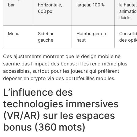
bar
horizontale,
largeur, 100 %
la hauteu
600 px
animatio
fluide
Menu
Sidebar
Hamburger en
Consolid
gauche
haut
des opt
Ces ajustements montrent que le design mobile ne
sacrifie pas l’impact des bonus ; il les rend même plus
accessibles, surtout pour les joueurs qui préfèrent
déposer en crypto via des portefeuilles mobiles.
L’influence des
technologies immersives
(VR/AR) sur les espaces
bonus (360 mots)