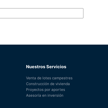
Nuestros Servicios
Venta de lotes campestres
Construcción de vivienda
Proyectos por aportes
Asesoría en inversión