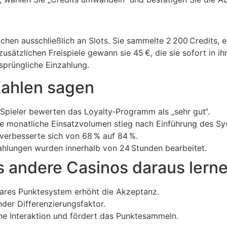
chen ausschließlich an Slots. Sie sammelte 2 200 Credits, er
zusätzlichen Freispiele gewann sie 45 €, die sie sofort in i
sprüngliche Einzahlung.
Zahlen sagen
 Spieler bewerten das Loyalty‑Programm als „sehr gut“.
che monatliche Einsatzvolumen stieg nach Einführung des 
 verbesserte sich von 68 % auf 84 %.
ahlungen wurden innerhalb von 24 Stunden bearbeitet.
 andere Casinos daraus lern
lares Punktesystem erhöht die Akzeptanz.
nder Differenzierungsfaktor.
he Interaktion und fördert das Punktesammeln.