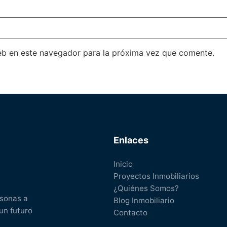
eb en este navegador para la próxima vez que comente.
Enlaces
Inicio
Proyectos Inmobiliarios
¿Quiénes Somos?
rsonas a
Blog Inmobiliario
 un futuro
Contacto