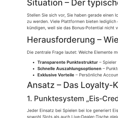
Situation – Der typisc
Stellen Sie sich vor, Sie haben gerade einen 
zu werden. Viele Plattformen bieten ledigli
kündigen, weil sie das Bonus‑Potential nicht
Herausforderung – Wie
Die zentrale Frage lautet: Welche Elemente m
Transparente Punktestruktur
– Spieler
Schnelle Auszahlungsoptionen
– Punkte
Exklusive Vorteile
– Persönliche Accoun
Ansatz – Das Loyalty‑K
1. Punktesystem „Eis‑Cred
Jeder Einsatz bei Spielen bei Ice generiert Ei
sowohl Slots als auch Live‑Dealer‑Tische gle