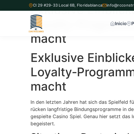
Exklusive Einblick
Cl 29 #29-33 Local 6B, Floridablanca
info@rcconstr
Loyalty‑Programm
Inicio
P
macht
Inicio
Exklusive Einblick
Proyectos Inmobiliarios
Loyalty‑Programm
¿Quiénes Somos?
macht
Servicios
In den letzten Jahren hat sich das Spielfeld
rücken langfristige Bindungsprogramme in den
Nuestra Oficina
gespielte Casino Spiel. Genau hier setzt das 
begeistert.
Contacto