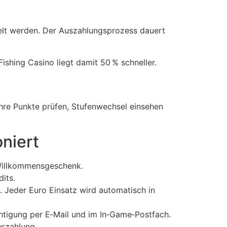
elt werden. Der Auszahlungsprozess dauert
ishing Casino liegt damit 50 % schneller.
ihre Punkte prüfen, Stufenwechsel einsehen
niert
Willkommensgeschenk.
its.
. Jeder Euro Einsatz wird automatisch in
ichtigung per E‑Mail und im In‑Game‑Postfach.
uszahlung.