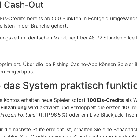
nd Cash‑Out
 Eis‑Credits bereits ab 500 Punkten in Echtgeld umgewand
llsten in der Branche gehört.
ungszeit im deutschen Markt liegt bei 48‑72 Stunden – Ice F
optimiert. Über die Ice Fishing Casino‑App können Spieler 
en Fingertipps.
 das System praktisch funktio
 Kontos erhalten neue Spieler sofort
100 Eis‑Credits
als 
 Einzahlung
wird aktiviert und verdoppelt die ersten 10 Cred
“Frozen Fortune”
(RTP 96,5 %) oder ein Live‑Blackjack‑Tisch
r die nächste Stufe erreicht ist, erhalten Sie eine Benachr
 wählen Sie „Credits umwandeln“ und bestätigen Sie die A