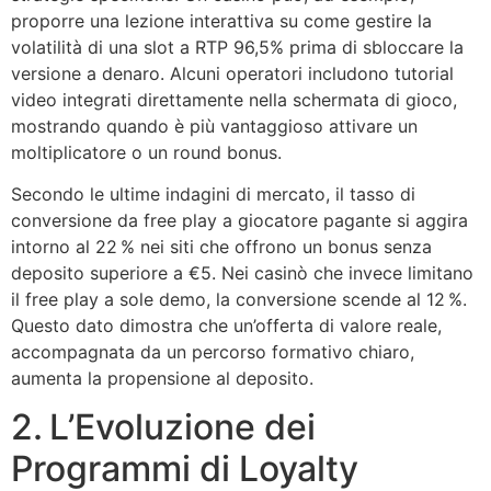
proporre una lezione interattiva su come gestire la
volatilità di una slot a RTP 96,5% prima di sbloccare la
versione a denaro. Alcuni operatori includono tutorial
video integrati direttamente nella schermata di gioco,
mostrando quando è più vantaggioso attivare un
moltiplicatore o un round bonus.
Secondo le ultime indagini di mercato, il tasso di
conversione da free play a giocatore pagante si aggira
intorno al 22 % nei siti che offrono un bonus senza
deposito superiore a €5. Nei casinò che invece limitano
il free play a sole demo, la conversione scende al 12 %.
Questo dato dimostra che un’offerta di valore reale,
accompagnata da un percorso formativo chiaro,
aumenta la propensione al deposito.
2. L’Evoluzione dei
Programmi di Loyalty