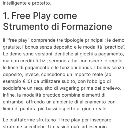
intelligente e protetto.
1. Free Play come
Strumento di Formazione
Il “free play” comprende tre tipologie principali: le demo
gratuite, i bonus senza deposito e le modalità “practice”.
Le demo sono versioni identiche ai giochi a pagamento,
ma con crediti fittizi; servono a far conoscere le regole,
le linee di pagamento e le funzioni bonus. I bonus senza
deposito, invece, concedono un importo reale (ad
esempio €10) da utilizzare subito, con l’obbligo di
soddisfare un requisito di wagering prima del prelievo.
Infine, la modalità practice combina elementi di
entrambe, offrendo un ambiente di allenamento con
limiti di puntata più bassi rispetto al gioco reale.
Le piattaforme sfruttano il free play per insegnare
strategie specifiche. Un casinò può, ad esempio,