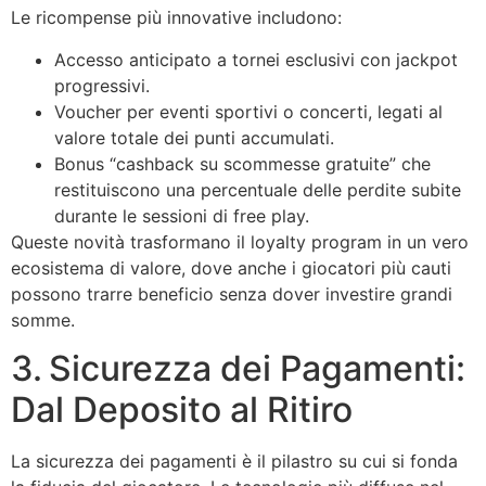
Le ricompense più innovative includono:
Accesso anticipato a tornei esclusivi con jackpot
progressivi.
Voucher per eventi sportivi o concerti, legati al
valore totale dei punti accumulati.
Bonus “cashback su scommesse gratuite” che
restituiscono una percentuale delle perdite subite
durante le sessioni di free play.
Queste novità trasformano il loyalty program in un vero
ecosistema di valore, dove anche i giocatori più cauti
possono trarre beneficio senza dover investire grandi
somme.
3. Sicurezza dei Pagamenti:
Dal Deposito al Ritiro
La sicurezza dei pagamenti è il pilastro su cui si fonda