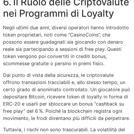
6. Il Ruolo delle Criptovalute
nei Programmi di Loyalty
Negli ultimi due anni, diversi operatori hanno introdotto
token proprietari, noti come “CasinoCoins”, che
possono essere guadagnati sia giocando con denaro
reale sia partecipando a sessioni di free play. Questi
token vengono poi convertiti in crediti bonus,
scommesse gratuite o persino in premi fisici.
Dal punto di vista della sicurezza, le criptovalute
offrono transazioni tracciabili e, allo stesso tempo, un
certo grado di anonimato controllato. Un giocatore può
depositare Bitcoin, ricevere token di loyalty in forma di
ERC‑20 e usarli per sbloccare un bonus “cashback su
free play” del 6 %. Poiché la blockchain registra ogni
movimento, le frodi diventano più difficili da perpetrare.
Tuttavia, i rischi non sono trascurabili. La volatilità del