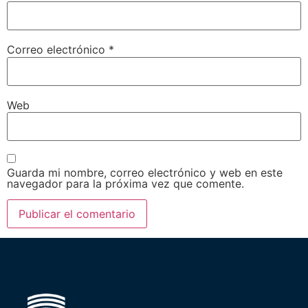
Correo electrónico
*
Web
Guarda mi nombre, correo electrónico y web en este
navegador para la próxima vez que comente.