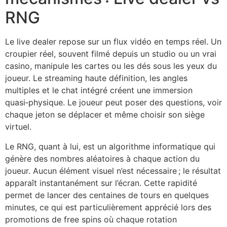
RNG
Le live dealer repose sur un flux vidéo en temps réel. Un
croupier réel, souvent filmé depuis un studio ou un vrai
casino, manipule les cartes ou les dés sous les yeux du
joueur. Le streaming haute définition, les angles
multiples et le chat intégré créent une immersion
quasi‑physique. Le joueur peut poser des questions, voir
chaque jeton se déplacer et même choisir son siège
virtuel.
Le RNG, quant à lui, est un algorithme informatique qui
génère des nombres aléatoires à chaque action du
joueur. Aucun élément visuel n’est nécessaire ; le résultat
apparaît instantanément sur l’écran. Cette rapidité
permet de lancer des centaines de tours en quelques
minutes, ce qui est particulièrement apprécié lors des
promotions de free spins où chaque rotation