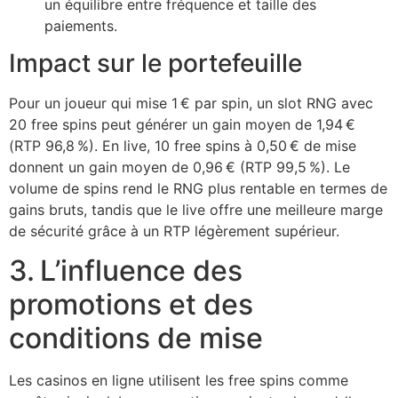
un équilibre entre fréquence et taille des
paiements.
Impact sur le portefeuille
Pour un joueur qui mise 1 € par spin, un slot RNG avec
20 free spins peut générer un gain moyen de 1,94 €
(RTP 96,8 %). En live, 10 free spins à 0,50 € de mise
donnent un gain moyen de 0,96 € (RTP 99,5 %). Le
volume de spins rend le RNG plus rentable en termes de
gains bruts, tandis que le live offre une meilleure marge
de sécurité grâce à un RTP légèrement supérieur.
3. L’influence des
promotions et des
conditions de mise
Les casinos en ligne utilisent les free spins comme