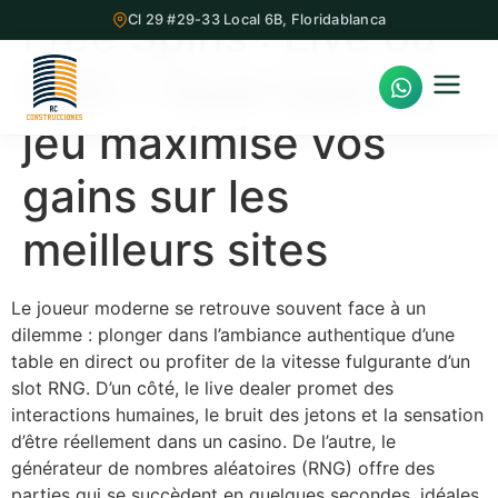
Free Spins : Live ou
Cl 29 #29-33 Local 6B, Floridablanca
RNG ? Quel type de
jeu maximise vos
gains sur les
Inicio
meilleurs sites
Proyectos Inmobiliarios
¿Quiénes Somos?
Le joueur moderne se retrouve souvent face à un
dilemme : plonger dans l’ambiance authentique d’une
Servicios
table en direct ou profiter de la vitesse fulgurante d’un
slot RNG. D’un côté, le live dealer promet des
Nuestra Oficina
interactions humaines, le bruit des jetons et la sensation
d’être réellement dans un casino. De l’autre, le
Contacto
générateur de nombres aléatoires (RNG) offre des
parties qui se succèdent en quelques secondes, idéales