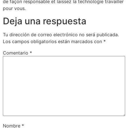
de façon responsable et laissez la technologie travailler
pour vous.
Deja una respuesta
Tu dirección de correo electrónico no será publicada.
Los campos obligatorios están marcados con
*
Comentario
*
Nombre
*