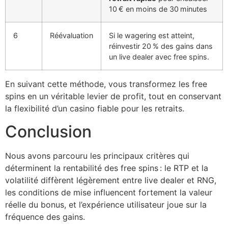
10 € en moins de 30 minutes
6
Réévaluation
Si le wagering est atteint,
réinvestir 20 % des gains dans
un live dealer avec free spins.
En suivant cette méthode, vous transformez les free
spins en un véritable levier de profit, tout en conservant
la flexibilité d’un casino fiable pour les retraits.
Conclusion
Nous avons parcouru les principaux critères qui
déterminent la rentabilité des free spins : le RTP et la
volatilité diffèrent légèrement entre live dealer et RNG,
les conditions de mise influencent fortement la valeur
réelle du bonus, et l’expérience utilisateur joue sur la
fréquence des gains.