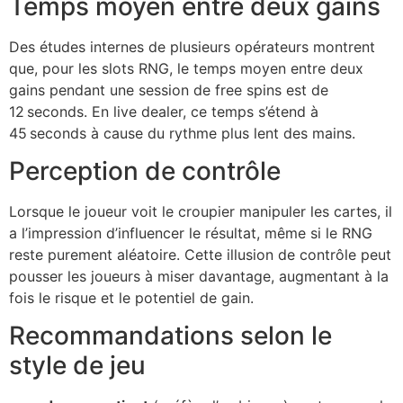
Temps moyen entre deux gains
Des études internes de plusieurs opérateurs montrent
que, pour les slots RNG, le temps moyen entre deux
gains pendant une session de free spins est de
12 seconds. En live dealer, ce temps s’étend à
45 seconds à cause du rythme plus lent des mains.
Perception de contrôle
Lorsque le joueur voit le croupier manipuler les cartes, il
a l’impression d’influencer le résultat, même si le RNG
reste purement aléatoire. Cette illusion de contrôle peut
pousser les joueurs à miser davantage, augmentant à la
fois le risque et le potentiel de gain.
Recommandations selon le
style de jeu