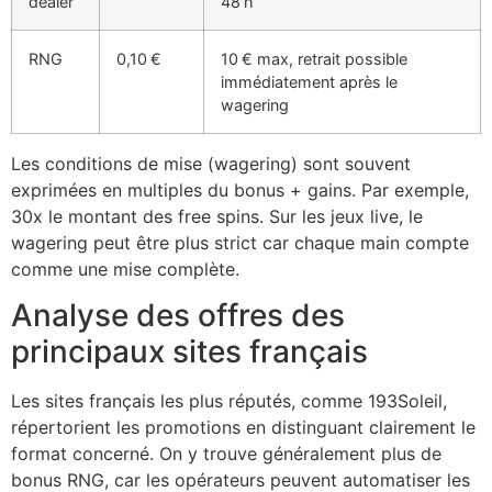
dealer
48 h
RNG
0,10 €
10 € max, retrait possible
immédiatement après le
wagering
Les conditions de mise (wagering) sont souvent
exprimées en multiples du bonus + gains. Par exemple,
30x le montant des free spins. Sur les jeux live, le
wagering peut être plus strict car chaque main compte
comme une mise complète.
Analyse des offres des
principaux sites français
Les sites français les plus réputés, comme 193Soleil,
répertorient les promotions en distinguant clairement le
format concerné. On y trouve généralement plus de
bonus RNG, car les opérateurs peuvent automatiser les