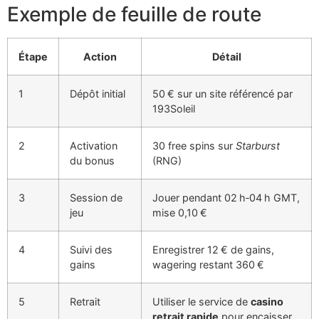
Exemple de feuille de route
Étape
Action
Détail
1
Dépôt initial
50 € sur un site référencé par
193Soleil
2
Activation
30 free spins sur
Starburst
du bonus
(RNG)
3
Session de
Jouer pendant 02 h‑04 h GMT,
jeu
mise 0,10 €
4
Suivi des
Enregistrer 12 € de gains,
gains
wagering restant 360 €
5
Retrait
Utiliser le service de
casino
retrait rapide
pour encaisser