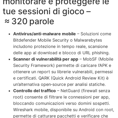
monitorare e proteggere le
tue sessioni di gioco –
≈ 320 parole
Antivirus/anti‑malware mobile
– Soluzioni come
Bitdefender Mobile Security o Malwarebytes
includono protezione in tempo reale, scansione
delle app al download e blocco di URL phishing.
Scanner di vulnerabilità per app
– MobSF (Mobile
Security Framework) permette di caricare l’APK e
ottenere un report su librerie vulnerabili, permessi
e certificati. QARK (Quick Android Review Kit) è
un’alternativa open‑source per analisi statiche.
Controllo del traffico
– NetGuard (firewall senza
root) consente di filtrare le connessioni per app,
bloccando comunicazioni verso domini sospetti.
Wireshark mobile, disponibile su Android con root,
permette di catturare pacchetti e verificare che