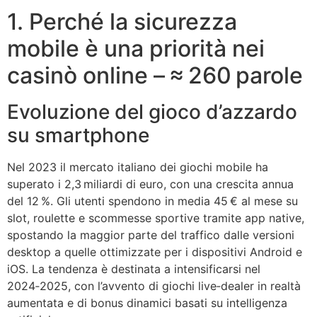
1. Perché la sicurezza
mobile è una priorità nei
casinò online – ≈ 260 parole
Evoluzione del gioco d’azzardo
su smartphone
Nel 2023 il mercato italiano dei giochi mobile ha
superato i 2,3 miliardi di euro, con una crescita annua
del 12 %. Gli utenti spendono in media 45 € al mese su
slot, roulette e scommesse sportive tramite app native,
spostando la maggior parte del traffico dalle versioni
desktop a quelle ottimizzate per i dispositivi Android e
iOS. La tendenza è destinata a intensificarsi nel
2024‑2025, con l’avvento di giochi live‑dealer in realtà
aumentata e di bonus dinamici basati su intelligenza