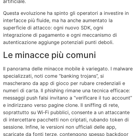
artificiale.
Questa evoluzione ha spinto gli operatori a investire in
interfacce più fluide, ma ha anche aumentato la
superficie di attacco: ogni nuovo SDK, ogni
integrazione di pagamento e ogni meccanismo di
autenticazione aggiunge potenziali punti deboli.
Le minacce più comuni
Il panorama delle minacce mobile è variegato. I malware
specializzati, noti come “banking trojans”, si
mascherano da app di gioco per rubare credenziali e
numeri di carta. Il phishing rimane una tecnica efficace:
messaggi push falsi invitano a “verificare il tuo account”
e indirizzano verso pagine clone. Il sniffing di rete,
soprattutto su Wi‑Fi pubblici, consente a un attaccante
di intercettare pacchetti non criptati, rubando token di
sessione. Infine, le versioni non ufficiali delle app,
scaricate da fonti terze, contengono spesso backdoor