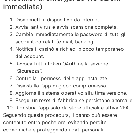
immediate)
Disconnetti il dispositivo da internet.
Avvia l’antivirus e avvia scansione completa.
Cambia immediatamente le password di tutti gli
account correlati (e‑mail, banking).
Notifica il casinò e richiedi blocco temporaneo
dell’account.
Revoca tutti i token OAuth nella sezione
“Sicurezza”.
Controlla i permessi delle app installate.
Disinstalla l’app di gioco compromessa.
Aggiorna il sistema operativo all’ultima versione.
Esegui un reset di fabbrica se persistono anomalie.
Ripristina l’app solo da store ufficiali e attiva 2FA.
Seguendo questa procedura, il danno può essere
contenuto entro poche ore, evitando perdite
economiche e proteggendo i dati personali.