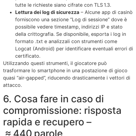
tutte le richieste siano cifrate con TLS 1.3.
Lettura dei log di sicurezza
– Alcune app di casinò
forniscono una sezione “Log di sessione” dove è
possibile vedere timestamp, indirizzi IP e stato
della crittografia. Se disponibile, esporta i log in
formato .txt e analizzali con strumenti come
Logcat (Android) per identificare eventuali errori di
certificato.
Utilizzando questi strumenti, il giocatore può
trasformare lo smartphone in una postazione di gioco
quasi “air‑gapped”, riducendo drasticamente i vettori di
attacco.
6. Cosa fare in caso di
compromissione: risposta
rapida e recupero –
≈ 440 parole