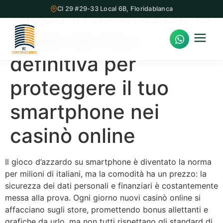
Gioca in sicurezza: la
Cl 29 #29-33 Local 6B, Floridablanca
guida tecnica
definitiva per
proteggere il tuo
Inicio
smartphone nei
Proyectos Inmobiliarios
casinò online
¿Quiénes Somos?
Servicios
Il gioco d’azzardo su smartphone è diventato la norma
per milioni di italiani, ma la comodità ha un prezzo: la
Nuestra Oficina
sicurezza dei dati personali e finanziari è costantemente
messa alla prova. Ogni giorno nuovi casinò online si
Contacto
affacciano sugli store, promettendo bonus allettanti e
grafiche da urlo, ma non tutti rispettano gli standard di