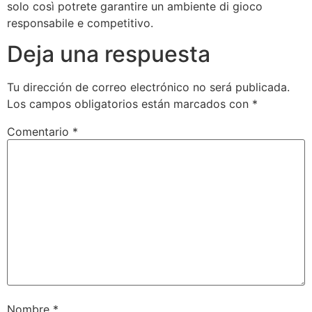
solo così potrete garantire un ambiente di gioco
responsabile e competitivo.
Deja una respuesta
Tu dirección de correo electrónico no será publicada.
Los campos obligatorios están marcados con
*
Comentario
*
Nombre
*