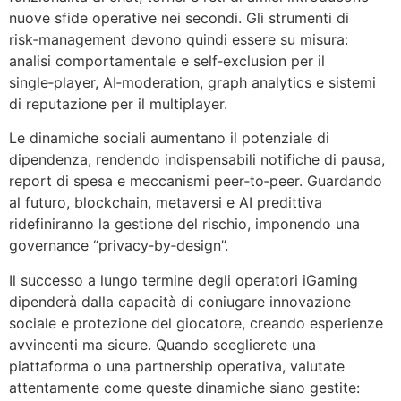
nuove sfide operative nei secondi. Gli strumenti di
risk‑management devono quindi essere su misura:
analisi comportamentale e self‑exclusion per il
single‑player, AI‑moderation, graph analytics e sistemi
di reputazione per il multiplayer.
Le dinamiche sociali aumentano il potenziale di
dipendenza, rendendo indispensabili notifiche di pausa,
report di spesa e meccanismi peer‑to‑peer. Guardando
al futuro, blockchain, metaversi e AI predittiva
ridefiniranno la gestione del rischio, imponendo una
governance “privacy‑by‑design”.
Il successo a lungo termine degli operatori iGaming
dipenderà dalla capacità di coniugare innovazione
sociale e protezione del giocatore, creando esperienze
avvincenti ma sicure. Quando sceglierete una
piattaforma o una partnership operativa, valutate
attentamente come queste dinamiche siano gestite: