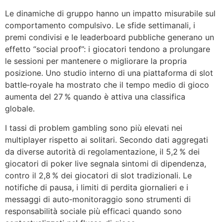
Le dinamiche di gruppo hanno un impatto misurabile sul
comportamento compulsivo. Le sfide settimanali, i
premi condivisi e le leaderboard pubbliche generano un
effetto “social proof”: i giocatori tendono a prolungare
le sessioni per mantenere o migliorare la propria
posizione. Uno studio interno di una piattaforma di slot
battle‑royale ha mostrato che il tempo medio di gioco
aumenta del 27 % quando è attiva una classifica
globale.
I tassi di problem gambling sono più elevati nei
multiplayer rispetto ai solitari. Secondo dati aggregati
da diverse autorità di regolamentazione, il 5,2 % dei
giocatori di poker live segnala sintomi di dipendenza,
contro il 2,8 % dei giocatori di slot tradizionali. Le
notifiche di pausa, i limiti di perdita giornalieri e i
messaggi di auto‑monitoraggio sono strumenti di
responsabilità sociale più efficaci quando sono