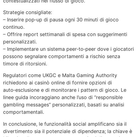
contestualizzati nel flusso di gioco.
Strategie consigliate:
– Inserire pop‑up di pausa ogni 30 minuti di gioco
continuo.
– Offrire report settimanali di spesa con suggerimenti
personalizzati.
– Implementare un sistema peer‑to‑peer dove i giocatori
possono segnalare comportamenti a rischio senza
timore di ritorsioni.
Regulatori come UKGC e Malta Gaming Authority
richiedono ai casinò online di fornire opzioni di
auto‑esclusione e di monitorare i pattern di gioco. Le
linee guida incoraggiano anche l’uso di “responsible
gambling messages” personalizzati, basati su analisi
comportamentali.
In conclusione, le funzionalità social amplificano sia il
divertimento sia il potenziale di dipendenza; la chiave è