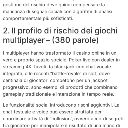
gestione del rischio deve quindi compensare la
mancanza di segnali sociali con algoritmi di analisi
comportamentale più sofisticati.
2. Il profilo di rischio dei giochi
multiplayer – (380 parole)
I multiplayer hanno trasformato il casino online in un
vero e proprio spazio sociale. Poker live con dealer in
streaming 4K, tavoli da blackjack con chat vocale
integrata, e le recenti “battle‑royale” di slot, dove
centinaia di giocatori competono per un jackpot
progressivo, sono esempi di prodotti che combinano
gameplay tradizionale e interazione in tempo reale.
Le funzionalità social introducono rischi aggiuntivi. La
chat testuale e voice può essere sfruttata per
coordinare attività di “collusion”, ovvero accordi segreti
tra giocatori per manipolare il risultato di una mano di