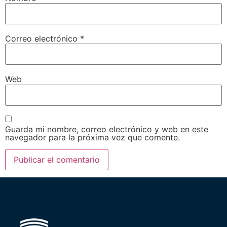
Correo electrónico
*
Web
Guarda mi nombre, correo electrónico y web en este
navegador para la próxima vez que comente.