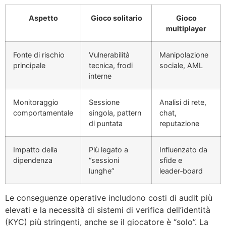
Aspetto
Gioco solitario
Gioco
multiplayer
Fonte di rischio
Vulnerabilità
Manipolazione
principale
tecnica, frodi
sociale, AML
interne
Monitoraggio
Sessione
Analisi di rete,
comportamentale
singola, pattern
chat,
di puntata
reputazione
Impatto della
Più legato a
Influenzato da
dipendenza
“sessioni
sfide e
lunghe”
leader‑board
Le conseguenze operative includono costi di audit più
elevati e la necessità di sistemi di verifica dell’identità
(KYC) più stringenti, anche se il giocatore è “solo”. La