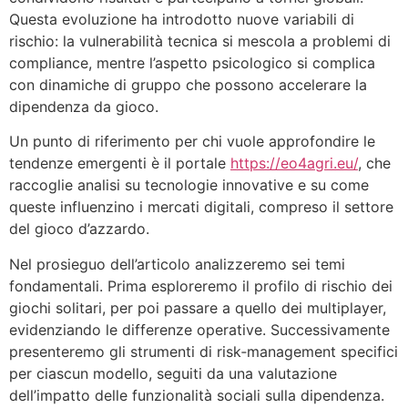
Questa evoluzione ha introdotto nuove variabili di
rischio: la vulnerabilità tecnica si mescola a problemi di
compliance, mentre l’aspetto psicologico si complica
con dinamiche di gruppo che possono accelerare la
dipendenza da gioco.
Un punto di riferimento per chi vuole approfondire le
tendenze emergenti è il portale
https://eo4agri.eu/
, che
raccoglie analisi su tecnologie innovative e su come
queste influenzino i mercati digitali, compreso il settore
del gioco d’azzardo.
Nel prosieguo dell’articolo analizzeremo sei temi
fondamentali. Prima esploreremo il profilo di rischio dei
giochi solitari, per poi passare a quello dei multiplayer,
evidenziando le differenze operative. Successivamente
presenteremo gli strumenti di risk‑management specifici
per ciascun modello, seguiti da una valutazione
dell’impatto delle funzionalità sociali sulla dipendenza.