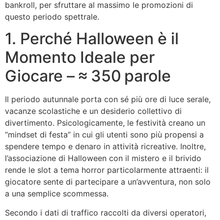
bankroll, per sfruttare al massimo le promozioni di
questo periodo spettrale.
1. Perché Halloween è il
Momento Ideale per
Giocare – ≈ 350 parole
Il periodo autunnale porta con sé più ore di luce serale,
vacanze scolastiche e un desiderio collettivo di
divertimento. Psicologicamente, le festività creano un
“mindset di festa” in cui gli utenti sono più propensi a
spendere tempo e denaro in attività ricreative. Inoltre,
l’associazione di Halloween con il mistero e il brivido
rende le slot a tema horror particolarmente attraenti: il
giocatore sente di partecipare a un’avventura, non solo
a una semplice scommessa.
Secondo i dati di traffico raccolti da diversi operatori,