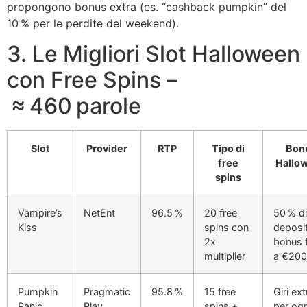
propongono bonus extra (es. “cashback pumpkin” del
10 % per le perdite del weekend).
3. Le Migliori Slot Halloween
con Free Spins –
≈ 460 parole
Slot
Provider
RTP
Tipo di
Bon
free
Hallo
spins
Vampire’s
NetEnt
96.5 %
20 free
50 % di
Kiss
spins con
deposi
2x
bonus 
multiplier
a €200
Pumpkin
Pragmatic
95.8 %
15 free
Giri ext
Panic
Play
spins +
per ogn