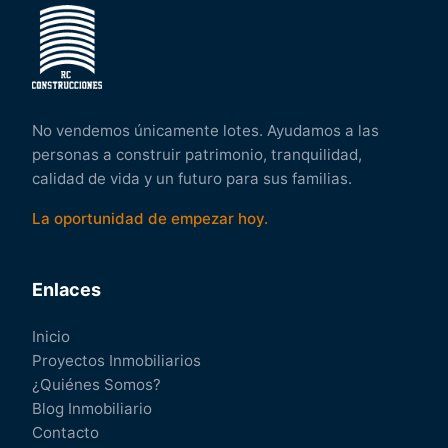
No vendemos únicamente lotes. Ayudamos a las
personas a construir patrimonio, tranquilidad,
calidad de vida y un futuro para sus familias.
La oportunidad de empezar hoy.
Enlaces
Inicio
Proyectos Inmobiliarios
¿Quiénes Somos?
Blog Inmobiliario
Contacto