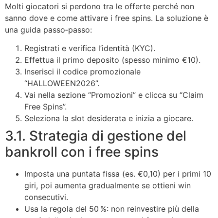
Molti giocatori si perdono tra le offerte perché non
sanno dove e come attivare i free spins. La soluzione è
una guida passo‑passo:
Registrati e verifica l’identità (KYC).
Effettua il primo deposito (spesso minimo €10).
Inserisci il codice promozionale
“HALLOWEEN2026”.
Vai nella sezione “Promozioni” e clicca su “Claim
Free Spins”.
Seleziona la slot desiderata e inizia a giocare.
3.1. Strategia di gestione del
bankroll con i free spins
Imposta una puntata fissa (es. €0,10) per i primi 10
giri, poi aumenta gradualmente se ottieni win
consecutivi.
Usa la regola del 50 %: non reinvestire più della