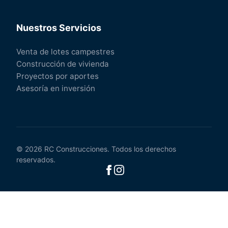
Nuestros Servicios
Venta de lotes campestres
Construcción de vivienda
Proyectos por aportes
Asesoría en inversión
© 2026 RC Construcciones. Todos los derechos
reservados.