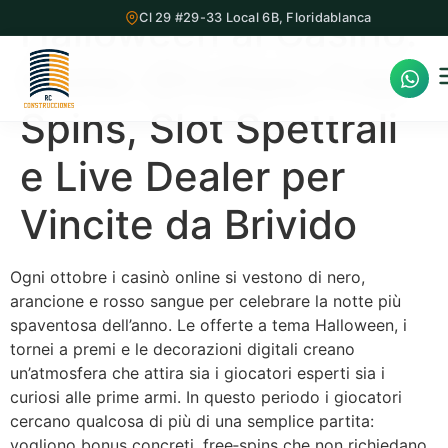
Halloween al Casinò:
Cl 29 #29-33 Local 6B, Floridablanca
Come Sfruttare Free
Spins, Slot Spettrali
e Live Dealer per
Inicio
Vincite da Brivido
Proyectos Inmobiliarios
¿Quiénes Somos?
Ogni ottobre i casinò online si vestono di nero,
arancione e rosso sangue per celebrare la notte più
Servicios
spaventosa dell’anno. Le offerte a tema Halloween, i
tornei a premi e le decorazioni digitali creano
Nuestra Oficina
un’atmosfera che attira sia i giocatori esperti sia i
curiosi alle prime armi. In questo periodo i giocatori
Contacto
cercano qualcosa di più di una semplice partita:
vogliono bonus concreti, free‑spins che non richiedano