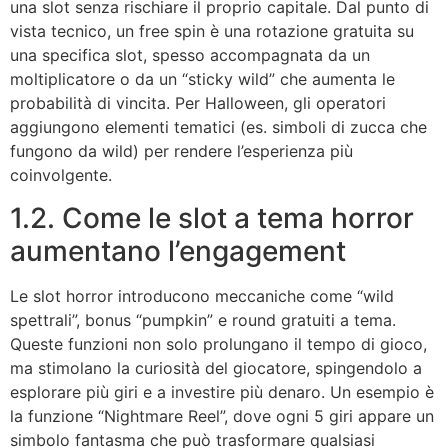
una slot senza rischiare il proprio capitale. Dal punto di
vista tecnico, un free spin è una rotazione gratuita su
una specifica slot, spesso accompagnata da un
moltiplicatore o da un “sticky wild” che aumenta le
probabilità di vincita. Per Halloween, gli operatori
aggiungono elementi tematici (es. simboli di zucca che
fungono da wild) per rendere l’esperienza più
coinvolgente.
1.2. Come le slot a tema horror
aumentano l’engagement
Le slot horror introducono meccaniche come “wild
spettrali”, bonus “pumpkin” e round gratuiti a tema.
Queste funzioni non solo prolungano il tempo di gioco,
ma stimolano la curiosità del giocatore, spingendolo a
esplorare più giri e a investire più denaro. Un esempio è
la funzione “Nightmare Reel”, dove ogni 5 giri appare un
simbolo fantasma che può trasformare qualsiasi