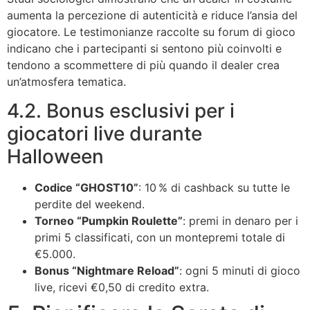
aumenta la percezione di autenticità e riduce l’ansia del
giocatore. Le testimonianze raccolte su forum di gioco
indicano che i partecipanti si sentono più coinvolti e
tendono a scommettere di più quando il dealer crea
un’atmosfera tematica.
4.2. Bonus esclusivi per i
giocatori live durante
Halloween
Codice “GHOST10”
: 10 % di cashback su tutte le
perdite del weekend.
Torneo “Pumpkin Roulette”
: premi in denaro per i
primi 5 classificati, con un montepremi totale di
€5.000.
Bonus “Nightmare Reload”
: ogni 5 minuti di gioco
live, ricevi €0,50 di credito extra.