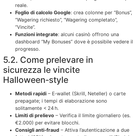
reale.
Foglio di calcolo Google
: crea colonne per “Bonus”,
“Wagering richiesto”, “Wagering completato”,
“Vincite”.
Funzioni integrate
: alcuni casinò offrono una
dashboard “My Bonuses” dove è possibile vedere il
progresso.
5.2. Come prelevare in
sicurezza le vincite
Halloween‑style
Metodi rapidi
– E‑wallet (Skrill, Neteller) o carte
prepagate; i tempi di elaborazione sono
solitamente < 24 h.
Limiti di prelievo
– Verifica il limite giornaliero (es.
€2.000) per evitare blocchi.
Consigli anti‑fraud
– Attiva l’autenticazione a due