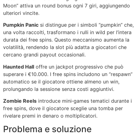
Moon” attiva un round bonus ogni 7 giri, aggiungendo
ulteriori vincite.
Pumpkin Panic
si distingue per i simboli “pumpkin” che,
una volta raccolti, trasformano i rulli in wild per l’intera
durata dei free spins. Questo meccanismo aumenta la
volatilità, rendendo la slot più adatta a giocatori che
cercano grandi payout occasionali.
Haunted Hall
offre un jackpot progressivo che può
superare i €10.000. I free spins includono un “respawn”
automatico se il giocatore ottiene almeno un win,
prolungando la sessione senza costi aggiuntivi.
Zombie Reels
introduce mini‑games tematici durante i
free spins, dove il giocatore sceglie una tomba per
rivelare premi in denaro o moltiplicatori.
Problema e soluzione