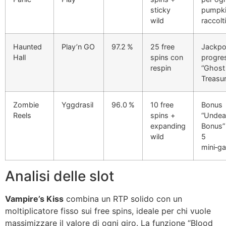
sticky
pumpk
wild
raccolti
Haunted
Play’n GO
97.2 %
25 free
Jackpo
Hall
spins con
progre
respin
“Ghost
Treasur
Zombie
Yggdrasil
96.0 %
10 free
Bonus
Reels
spins +
“Unde
expanding
Bonus”
wild
5
mini‑g
Analisi delle slot
Vampire’s Kiss
combina un RTP solido con un
moltiplicatore fisso sui free spins, ideale per chi vuole
massimizzare il valore di ogni giro. La funzione “Blood