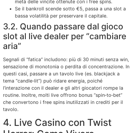
metà delle vincite ottenute con i free spins.
Se il bankroll scende sotto €5, passa a una slot a
bassa volatilità per preservare il capitale.
3.2. Quando passare dal gioco
slot al live dealer per “cambiare
aria”
Segnali di “fatica” includono: più di 30 minuti senza win,
sensazione di monotonia o perdita di concentrazione. In
questi casi, passare a un tavolo live (es. blackjack a
tema “candle‑lit”) può ridare energia, poiché
l’interazione con il dealer e gli altri giocatori rompe la
routine. Inoltre, molti live offrono bonus “spin‑to‑bet”
che convertono i free spins inutilizzati in crediti per il
tavolo.
4. Live Casino con Twist