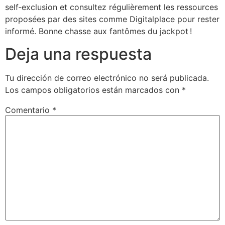
self‑exclusion et consultez régulièrement les ressources
proposées par des sites comme Digitalplace pour rester
informé. Bonne chasse aux fantômes du jackpot !
Deja una respuesta
Tu dirección de correo electrónico no será publicada.
Los campos obligatorios están marcados con
*
Comentario
*