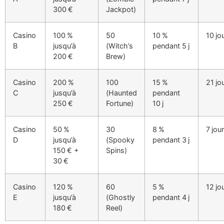
300 €
Jackpot)
Casino
100 %
50
10 %
10 jo
B
jusqu’à
(Witch’s
pendant 5 j
200 €
Brew)
Casino
200 %
100
15 %
21 jo
C
jusqu’à
(Haunted
pendant
250 €
Fortune)
10 j
Casino
50 %
30
8 %
7 jou
D
jusqu’à
(Spooky
pendant 3 j
150 € +
Spins)
30 €
Casino
120 %
60
5 %
12 jo
E
jusqu’à
(Ghostly
pendant 4 j
180 €
Reel)