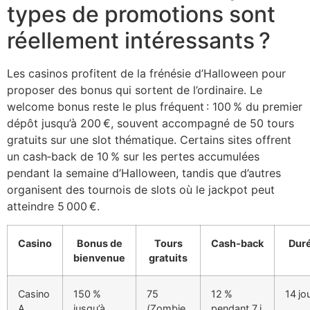
types de promotions sont
réellement intéressants ?
Les casinos profitent de la frénésie d’Halloween pour
proposer des bonus qui sortent de l’ordinaire. Le
welcome bonus reste le plus fréquent : 100 % du premier
dépôt jusqu’à 200 €, souvent accompagné de 50 tours
gratuits sur une slot thématique. Certains sites offrent
un cash‑back de 10 % sur les pertes accumulées
pendant la semaine d’Halloween, tandis que d’autres
organisent des tournois de slots où le jackpot peut
atteindre 5 000 €.
Casino
Bonus de
Tours
Cash‑back
Dur
bienvenue
gratuits
Casino
150 %
75
12 %
14 jo
A
jusqu’à
(Zombie
pendant 7 j