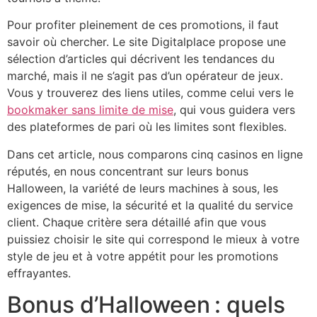
Pour profiter pleinement de ces promotions, il faut
savoir où chercher. Le site Digitalplace propose une
sélection d’articles qui décrivent les tendances du
marché, mais il ne s’agit pas d’un opérateur de jeux.
Vous y trouverez des liens utiles, comme celui vers le
bookmaker sans limite de mise
, qui vous guidera vers
des plateformes de pari où les limites sont flexibles.
Dans cet article, nous comparons cinq casinos en ligne
réputés, en nous concentrant sur leurs bonus
Halloween, la variété de leurs machines à sous, les
exigences de mise, la sécurité et la qualité du service
client. Chaque critère sera détaillé afin que vous
puissiez choisir le site qui correspond le mieux à votre
style de jeu et à votre appétit pour les promotions
effrayantes.
Bonus d’Halloween : quels