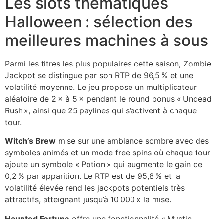
Les slots thématiques
Halloween : sélection des
meilleures machines à sous
Parmi les titres les plus populaires cette saison, Zombie
Jackpot se distingue par son RTP de 96,5 % et une
volatilité moyenne. Le jeu propose un multiplicateur
aléatoire de 2 × à 5 × pendant le round bonus « Undead
Rush », ainsi que 25 paylines qui s’activent à chaque
tour.
Witch’s Brew
mise sur une ambiance sombre avec des
symboles animés et un mode free spins où chaque tour
ajoute un symbole « Potion » qui augmente le gain de
0,2 % par apparition. Le RTP est de 95,8 % et la
volatilité élevée rend les jackpots potentiels très
attractifs, atteignant jusqu’à 10 000 x la mise.
Haunted Fortune
offre une fonctionnalité « Mystic