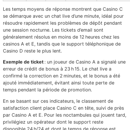
Les temps moyens de réponse montrent que Casino C
se démarque avec un chat live d’une minute, idéal pour
résoudre rapidement les problèmes de dépôt pendant
une session nocturne. Les tickets d’email sont
généralement résolus en moins de 12 heures chez les
casinos A et E, tandis que le support téléphonique de
Casino D reste le plus lent.
Exemple de ticket
: un joueur de Casino A a signalé une
erreur de crédit de bonus à 23 h 15. Le chat live a
confirmé la correction en 2 minutes, et le bonus a été
ajouté immédiatement, évitant ainsi toute perte de
temps pendant la période de promotion.
En se basant sur ces indicateurs, le classement de
satisfaction client place Casino C en tête, suivi de près
par Casino A et E. Pour les noctambules qui jouent tard,
privilégiez un opérateur dont le support reste
disponible 24 h/24 et dont le temps de réponse est