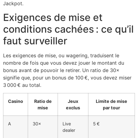
Jackpot.
Exigences de mise et
conditions cachées : ce qu’il
faut surveiller
Les exigences de mise, ou wagering, traduisent le
nombre de fois que vous devez jouer le montant du
bonus avant de pouvoir le retirer. Un ratio de 30×
signifie que, pour un bonus de 100 €, vous devez miser
3 000 € au total.
Casino
Ratio de
Jeux
Limite de mise
mise
exclus
par tour
A
30×
Live
5 €
dealer