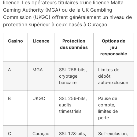
licence. Les opérateurs titulaires d’une licence Malta
Gaming Authority (MGA) ou de la UK Gambling
Commission (UKGC) offrent généralement un niveau de
protection supérieur à ceux basés à Curaçao.
Casino
Licence
Protection
Options de
des données
jeu
responsable
A
MGA
SSL 256‑bits,
Limites de
cryptage
dépôt,
bancaire
auto‑exclusion
B
UKGC
SSL 256‑bits,
Pause de
audits
compte,
trimestriels
limites de
perte
C
Curaçao
SSL 128‑bits,
Self‑exclusion,