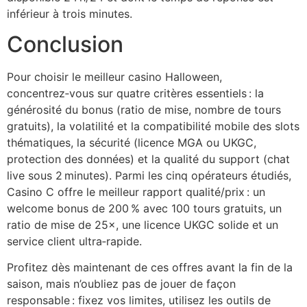
inférieur à trois minutes.
Conclusion
Pour choisir le meilleur casino Halloween,
concentrez‑vous sur quatre critères essentiels : la
générosité du bonus (ratio de mise, nombre de tours
gratuits), la volatilité et la compatibilité mobile des slots
thématiques, la sécurité (licence MGA ou UKGC,
protection des données) et la qualité du support (chat
live sous 2 minutes). Parmi les cinq opérateurs étudiés,
Casino C offre le meilleur rapport qualité/prix : un
welcome bonus de 200 % avec 100 tours gratuits, un
ratio de mise de 25×, une licence UKGC solide et un
service client ultra‑rapide.
Profitez dès maintenant de ces offres avant la fin de la
saison, mais n’oubliez pas de jouer de façon
responsable : fixez vos limites, utilisez les outils de