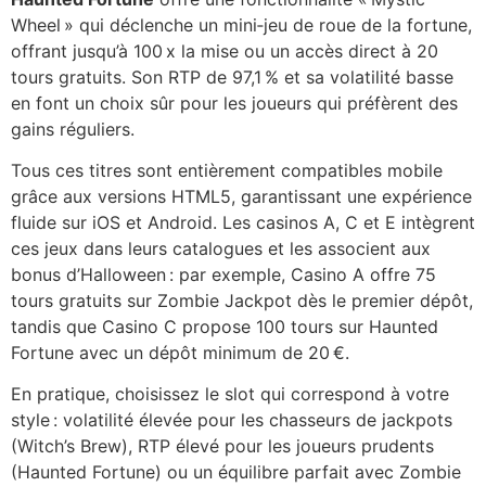
Wheel » qui déclenche un mini‑jeu de roue de la fortune,
offrant jusqu’à 100 x la mise ou un accès direct à 20
tours gratuits. Son RTP de 97,1 % et sa volatilité basse
en font un choix sûr pour les joueurs qui préfèrent des
gains réguliers.
Tous ces titres sont entièrement compatibles mobile
grâce aux versions HTML5, garantissant une expérience
fluide sur iOS et Android. Les casinos A, C et E intègrent
ces jeux dans leurs catalogues et les associent aux
bonus d’Halloween : par exemple, Casino A offre 75
tours gratuits sur Zombie Jackpot dès le premier dépôt,
tandis que Casino C propose 100 tours sur Haunted
Fortune avec un dépôt minimum de 20 €.
En pratique, choisissez le slot qui correspond à votre
style : volatilité élevée pour les chasseurs de jackpots
(Witch’s Brew), RTP élevé pour les joueurs prudents
(Haunted Fortune) ou un équilibre parfait avec Zombie