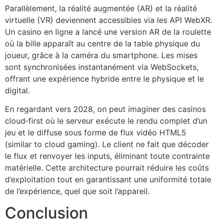
Parallèlement, la réalité augmentée (AR) et la réalité
virtuelle (VR) deviennent accessibles via les API WebXR.
Un casino en ligne a lancé une version AR de la roulette
où la bille apparaît au centre de la table physique du
joueur, grâce à la caméra du smartphone. Les mises
sont synchronisées instantanément via WebSockets,
offrant une expérience hybride entre le physique et le
digital.
En regardant vers 2028, on peut imaginer des casinos
cloud‑first où le serveur exécute le rendu complet d’un
jeu et le diffuse sous forme de flux vidéo HTML5
(similar to cloud gaming). Le client ne fait que décoder
le flux et renvoyer les inputs, éliminant toute contrainte
matérielle. Cette architecture pourrait réduire les coûts
d’exploitation tout en garantissant une uniformité totale
de l’expérience, quel que soit l’appareil.
Conclusion