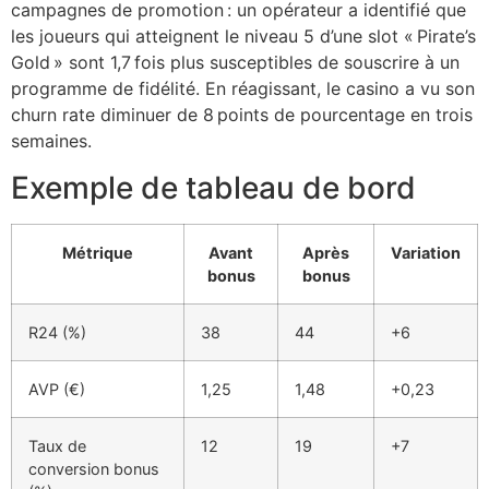
campagnes de promotion : un opérateur a identifié que
les joueurs qui atteignent le niveau 5 d’une slot « Pirate’s
Gold » sont 1,7 fois plus susceptibles de souscrire à un
programme de fidélité. En réagissant, le casino a vu son
churn rate diminuer de 8 points de pourcentage en trois
semaines.
Exemple de tableau de bord
Métrique
Avant
Après
Variation
bonus
bonus
R24 (%)
38
44
+6
AVP (€)
1,25
1,48
+0,23
Taux de
12
19
+7
conversion bonus