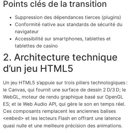
Points clés de la transition
Suppression des dépendances tierces (plugins)
Conformité native aux standards de sécurité du
navigateur
Accessibilité sur smartphones, tablettes et
tablettes de casino
2. Architecture technique
d’un jeu HTML5
Un jeu HTML5 s’appuie sur trois piliers technologiques :
le Canvas, qui fournit une surface de dessin 2 D/3 D; le
WebGL, moteur de rendu graphique basé sur OpenGL
ES; et le Web Audio API, qui gère le son en temps réel.
Ces composants remplacent les anciennes balises
et les lecteurs Flash en offrant une latence
<embed>
quasi nulle et une meilleure précision des animations.