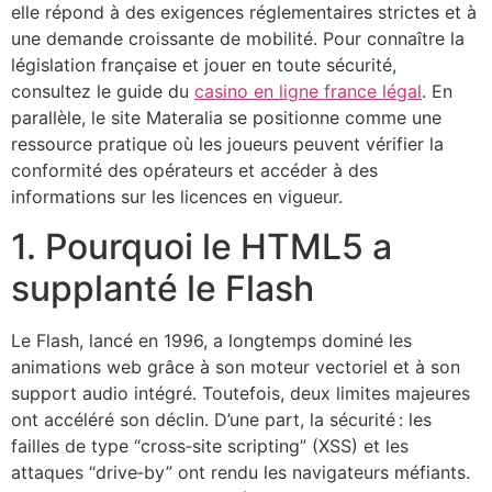
elle répond à des exigences réglementaires strictes et à
une demande croissante de mobilité. Pour connaître la
législation française et jouer en toute sécurité,
consultez le guide du
casino en ligne france légal
. En
parallèle, le site Materalia se positionne comme une
ressource pratique où les joueurs peuvent vérifier la
conformité des opérateurs et accéder à des
informations sur les licences en vigueur.
1. Pourquoi le HTML5 a
supplanté le Flash
Le Flash, lancé en 1996, a longtemps dominé les
animations web grâce à son moteur vectoriel et à son
support audio intégré. Toutefois, deux limites majeures
ont accéléré son déclin. D’une part, la sécurité : les
failles de type “cross‑site scripting” (XSS) et les
attaques “drive‑by” ont rendu les navigateurs méfiants.