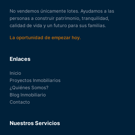
No vendemos únicamente lotes. Ayudamos a las
personas a construir patrimonio, tranquilidad,
calidad de vida y un futuro para sus familias.
La oportunidad de empezar hoy.
Enlaces
Inicio
Proyectos Inmobiliarios
¿Quiénes Somos?
Blog Inmobiliario
Contacto
Nuestros Servicios