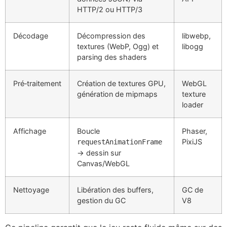
HTTP/2 ou HTTP/3
Décodage
Décompression des
libwebp,
textures (WebP, Ogg) et
libogg
parsing des shaders
Pré‑traitement
Création de textures GPU,
WebGL
génération de mipmaps
texture
loader
Affichage
Boucle
Phaser,
PixiJS
requestAnimationFrame
→ dessin sur
Canvas/WebGL
Nettoyage
Libération des buffers,
GC de
gestion du GC
V8