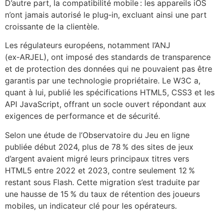
D’autre part, la compatibilité mobile : les appareils iOS
n’ont jamais autorisé le plug‑in, excluant ainsi une part
croissante de la clientèle.
Les régulateurs européens, notamment l’ANJ
(ex‑ARJEL), ont imposé des standards de transparence
et de protection des données qui ne pouvaient pas être
garantis par une technologie propriétaire. Le W3C a,
quant à lui, publié les spécifications HTML5, CSS3 et les
API JavaScript, offrant un socle ouvert répondant aux
exigences de performance et de sécurité.
Selon une étude de l’Observatoire du Jeu en ligne
publiée début 2024, plus de 78 % des sites de jeux
d’argent avaient migré leurs principaux titres vers
HTML5 entre 2022 et 2023, contre seulement 12 %
restant sous Flash. Cette migration s’est traduite par
une hausse de 15 % du taux de rétention des joueurs
mobiles, un indicateur clé pour les opérateurs.