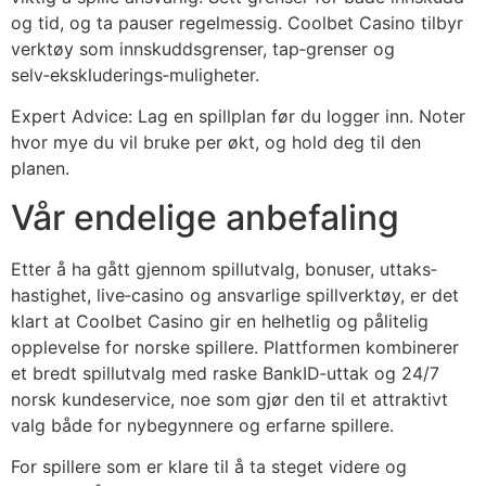
og tid, og ta pauser regelmessig. Coolbet Casino tilbyr
verktøy som innskudds­grenser, tap‑grenser og
selv‑ekskluderings‑muligheter.
Expert Advice: Lag en spillplan før du logger inn. Noter
hvor mye du vil bruke per økt, og hold deg til den
planen.
Vår endelige anbefaling
Etter å ha gått gjennom spillutvalg, bonuser, uttaks­
hastighet, live‑casino og ansvarlige spillverktøy, er det
klart at Coolbet Casino gir en helhetlig og pålitelig
opplevelse for norske spillere. Plattformen kombinerer
et bredt spillutvalg med raske BankID‑uttak og 24/7
norsk kundeservice, noe som gjør den til et attraktivt
valg både for nybegynnere og erfarne spillere.
For spillere som er klare til å ta steget videre og