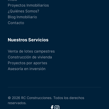
Proyectos Inmobiliarios
¿Quiénes Somos?
Blog Inmobiliario
Contacto
Nuestros Servicios
Venta de lotes campestres
Construcción de vivienda
Proyectos por aportes
Asesoría en inversión
© 2026 RC Construcciones. Todos los derechos
reservados.