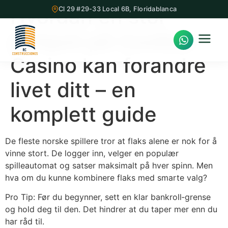
Hvordan en stor
Cl 29 #29-33 Local 6B, Floridablanca
jackpot på Coolbet
Casino kan forandre
livet ditt – en
Inicio
komplett guide
Proyectos Inmobiliarios
¿Quiénes Somos?
De fleste norske spillere tror at flaks alene er nok for å
vinne stort. De logger inn, velger en populær
Servicios
spilleautomat og satser maksimalt på hver spinn. Men
hva om du kunne kombinere flaks med smarte valg?
Nuestra Oficina
Pro Tip: Før du begynner, sett en klar bankroll‑grense
og hold deg til den. Det hindrer at du taper mer enn du
Contacto
har råd til.