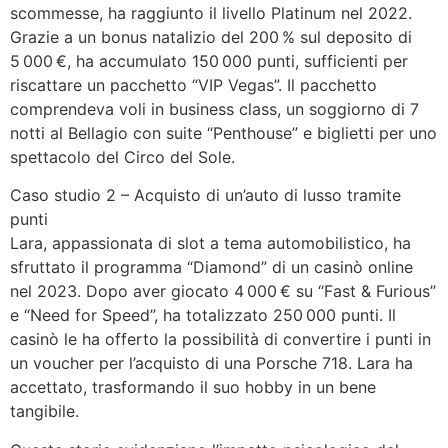
scommesse, ha raggiunto il livello Platinum nel 2022.
Grazie a un bonus natalizio del 200 % sul deposito di
5 000 €, ha accumulato 150 000 punti, sufficienti per
riscattare un pacchetto “VIP Vegas”. Il pacchetto
comprendeva voli in business class, un soggiorno di 7
notti al Bellagio con suite “Penthouse” e biglietti per uno
spettacolo del Circo del Sole.
Caso studio 2 – Acquisto di un’auto di lusso tramite
punti
Lara, appassionata di slot a tema automobilistico, ha
sfruttato il programma “Diamond” di un casinò online
nel 2023. Dopo aver giocato 4 000 € su “Fast & Furious”
e “Need for Speed”, ha totalizzato 250 000 punti. Il
casinò le ha offerto la possibilità di convertire i punti in
un voucher per l’acquisto di una Porsche 718. Lara ha
accettato, trasformando il suo hobby in un bene
tangibile.