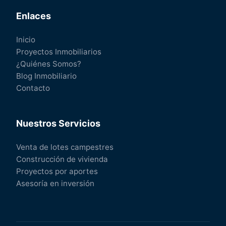
Enlaces
Inicio
Proyectos Inmobiliarios
¿Quiénes Somos?
Blog Inmobiliario
Contacto
Nuestros Servicios
Venta de lotes campestres
Construcción de vivienda
Proyectos por aportes
Asesoría en inversión