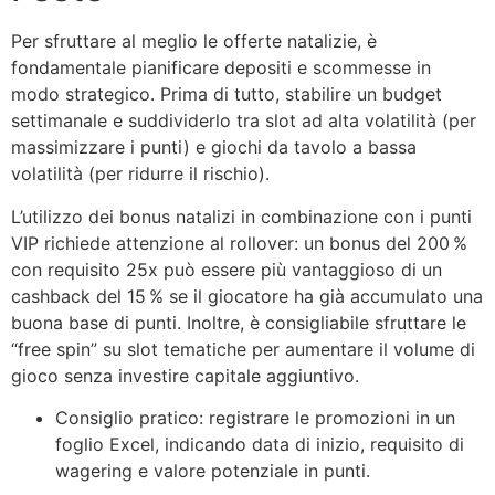
Per sfruttare al meglio le offerte natalizie, è
fondamentale pianificare depositi e scommesse in
modo strategico. Prima di tutto, stabilire un budget
settimanale e suddividerlo tra slot ad alta volatilità (per
massimizzare i punti) e giochi da tavolo a bassa
volatilità (per ridurre il rischio).
L’utilizzo dei bonus natalizi in combinazione con i punti
VIP richiede attenzione al rollover: un bonus del 200 %
con requisito 25x può essere più vantaggioso di un
cashback del 15 % se il giocatore ha già accumulato una
buona base di punti. Inoltre, è consigliabile sfruttare le
“free spin” su slot tematiche per aumentare il volume di
gioco senza investire capitale aggiuntivo.
Consiglio pratico: registrare le promozioni in un
foglio Excel, indicando data di inizio, requisito di
wagering e valore potenziale in punti.