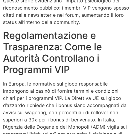
Queste storie evidenziano l’impatto psicologico del
riconoscimento pubblico: i membri VIP vengono spesso
citati nelle newsletter e nei forum, aumentando il loro
status all’interno della community.
Regolamentazione e
Trasparenza: Come le
Autorità Controllano i
Programmi VIP
In Europa, le normative sul gioco responsabile
impongono ai casinò di fornire termini e condizioni
chiari per i programmi VIP. La Direttiva UE sul gioco
d’azzardo richiede che i bonus siano accompagnati da
avvisi sul wagering, con percentuali di rollover non
superiori a 30x per i bonus di benvenuto. In Italia,
l’Agenzia delle Dogane e dei Monopoli (ADM) vigila sui