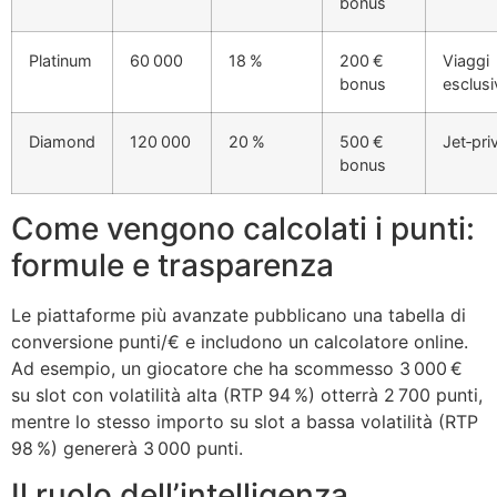
bonus
Platinum
60 000
18 %
200 €
Viaggi
bonus
esclusi
Diamond
120 000
20 %
500 €
Jet‑pri
bonus
Come vengono calcolati i punti:
formule e trasparenza
Le piattaforme più avanzate pubblicano una tabella di
conversione punti/€ e includono un calcolatore online.
Ad esempio, un giocatore che ha scommesso 3 000 €
su slot con volatilità alta (RTP 94 %) otterrà 2 700 punti,
mentre lo stesso importo su slot a bassa volatilità (RTP
98 %) genererà 3 000 punti.
Il ruolo dell’intelligenza