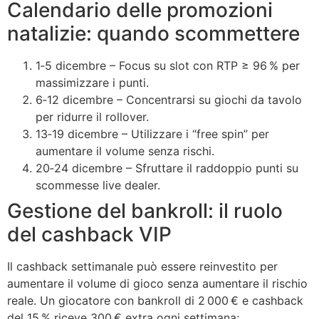
Calendario delle promozioni
natalizie: quando scommettere
1‑5 dicembre – Focus su slot con RTP ≥ 96 % per
massimizzare i punti.
6‑12 dicembre – Concentrarsi su giochi da tavolo
per ridurre il rollover.
13‑19 dicembre – Utilizzare i “free spin” per
aumentare il volume senza rischi.
20‑24 dicembre – Sfruttare il raddoppio punti su
scommesse live dealer.
Gestione del bankroll: il ruolo
del cashback VIP
Il cashback settimanale può essere reinvestito per
aumentare il volume di gioco senza aumentare il rischio
reale. Un giocatore con bankroll di 2 000 € e cashback
del 15 % riceve 300 € extra ogni settimana;