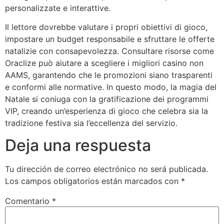
personalizzate e interattive.
Il lettore dovrebbe valutare i propri obiettivi di gioco,
impostare un budget responsabile e sfruttare le offerte
natalizie con consapevolezza. Consultare risorse come
Oraclize può aiutare a scegliere i migliori casino non
AAMS, garantendo che le promozioni siano trasparenti
e conformi alle normative. In questo modo, la magia del
Natale si coniuga con la gratificazione dei programmi
VIP, creando un’esperienza di gioco che celebra sia la
tradizione festiva sia l’eccellenza del servizio.
Deja una respuesta
Tu dirección de correo electrónico no será publicada.
Los campos obligatorios están marcados con
*
Comentario
*