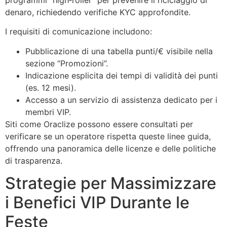
programmi “high‑roller” per prevenire il riciclaggio di
denaro, richiedendo verifiche KYC approfondite.
I requisiti di comunicazione includono:
Pubblicazione di una tabella punti/€ visibile nella
sezione “Promozioni”.
Indicazione esplicita dei tempi di validità dei punti
(es. 12 mesi).
Accesso a un servizio di assistenza dedicato per i
membri VIP.
Siti come Oraclize possono essere consultati per
verificare se un operatore rispetta queste linee guida,
offrendo una panoramica delle licenze e delle politiche
di trasparenza.
Strategie per Massimizzare
i Benefici VIP Durante le
Feste