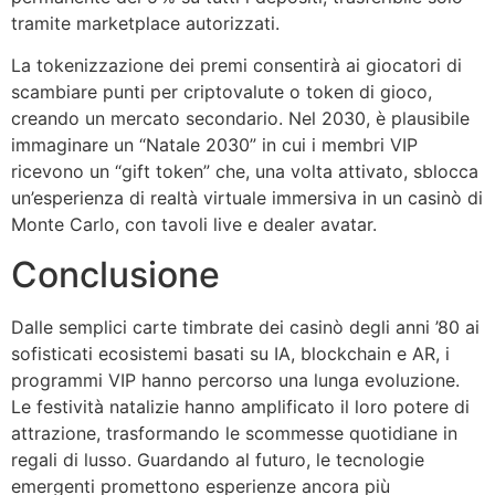
tramite marketplace autorizzati.
La tokenizzazione dei premi consentirà ai giocatori di
scambiare punti per criptovalute o token di gioco,
creando un mercato secondario. Nel 2030, è plausibile
immaginare un “Natale 2030” in cui i membri VIP
ricevono un “gift token” che, una volta attivato, sblocca
un’esperienza di realtà virtuale immersiva in un casinò di
Monte Carlo, con tavoli live e dealer avatar.
Conclusione
Dalle semplici carte timbrate dei casinò degli anni ’80 ai
sofisticati ecosistemi basati su IA, blockchain e AR, i
programmi VIP hanno percorso una lunga evoluzione.
Le festività natalizie hanno amplificato il loro potere di
attrazione, trasformando le scommesse quotidiane in
regali di lusso. Guardando al futuro, le tecnologie
emergenti promettono esperienze ancora più