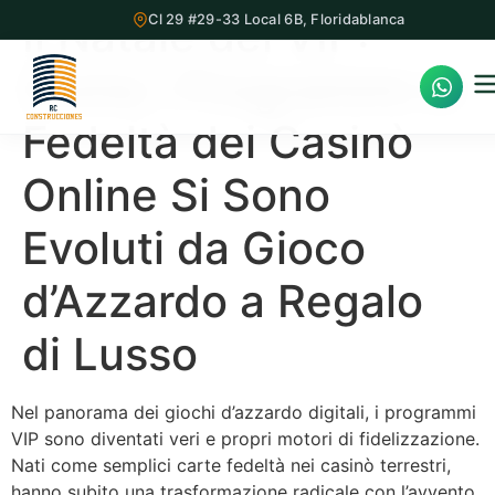
Il Natale dei VIP:
Cl 29 #29-33 Local 6B, Floridablanca
Come i Programmi di
Fedeltà dei Casinò
Online Si Sono
Inicio
Evoluti da Gioco
Proyectos Inmobiliarios
d’Azzardo a Regalo
¿Quiénes Somos?
di Lusso
Servicios
Nuestra Oficina
Nel panorama dei giochi d’azzardo digitali, i programmi
VIP sono diventati veri e propri motori di fidelizzazione.
Contacto
Nati come semplici carte fedeltà nei casinò terrestri,
hanno subito una trasformazione radicale con l’avvento