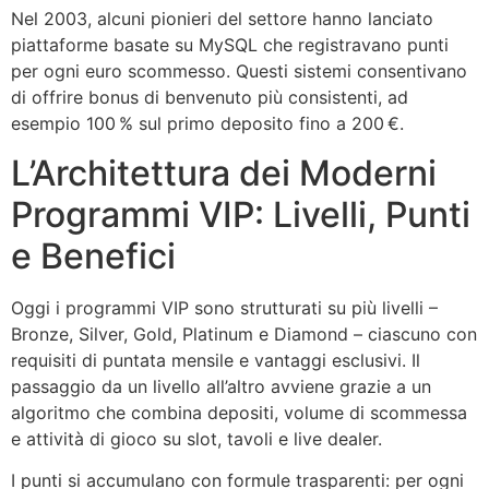
Nel 2003, alcuni pionieri del settore hanno lanciato
piattaforme basate su MySQL che registravano punti
per ogni euro scommesso. Questi sistemi consentivano
di offrire bonus di benvenuto più consistenti, ad
esempio 100 % sul primo deposito fino a 200 €.
L’Architettura dei Moderni
Programmi VIP: Livelli, Punti
e Benefici
Oggi i programmi VIP sono strutturati su più livelli –
Bronze, Silver, Gold, Platinum e Diamond – ciascuno con
requisiti di puntata mensile e vantaggi esclusivi. Il
passaggio da un livello all’altro avviene grazie a un
algoritmo che combina depositi, volume di scommessa
e attività di gioco su slot, tavoli e live dealer.
I punti si accumulano con formule trasparenti: per ogni