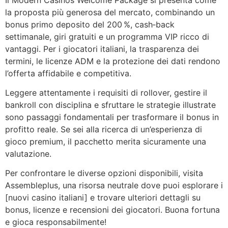
la proposta più generosa del mercato, combinando un
bonus primo deposito del 200 %, cash‑back
settimanale, giri gratuiti e un programma VIP ricco di
vantaggi. Per i giocatori italiani, la trasparenza dei
termini, le licenze ADM e la protezione dei dati rendono
l’offerta affidabile e competitiva.
Leggere attentamente i requisiti di rollover, gestire il
bankroll con disciplina e sfruttare le strategie illustrate
sono passaggi fondamentali per trasformare il bonus in
profitto reale. Se sei alla ricerca di un’esperienza di
gioco premium, il pacchetto merita sicuramente una
valutazione.
Per confrontare le diverse opzioni disponibili, visita
Assembleplus, una risorsa neutrale dove puoi esplorare i
[nuovi casino italiani] e trovare ulteriori dettagli su
bonus, licenze e recensioni dei giocatori. Buona fortuna
e gioca responsabilmente!