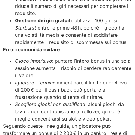
riduce il numero di giri necessari per completare il
requisito.
Gestione dei giri gratuiti
: utilizza i 100 giri su
Starburst
entro le prime 48 h, poiché il gioco ha
una volatilità media e consente di soddisfare
rapidamente il requisito di scommessa sui bonus.
Errori comuni da evitare
Gioco impulsivo
: puntare l’intero bonus in una sola
sessione aumenta il rischio di perdere rapidamente
il valore.
Ignorare i termini
: dimenticare il limite di prelievo
di 200 € per il cash‑back può portare a
frustrazione quando si tenta di ritirare.
Scegliere giochi non qualificati
: alcuni giochi da
tavolo non contribuiscono al rollover, quindi è
meglio concentrarsi su slot e video poker.
Seguendo queste linee guida, un giocatore può
trasformare un bonus di 2 200 € in un bankroll reale di