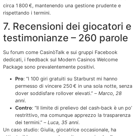
circa 1 800 €, mantenendo una gestione prudente e
rispettando i termini.
7. Recensioni dei giocatori e
testimonianze – 260 parole
Su forum come CasinòTalk e sui gruppi Facebook
dedicati, i feedback sul Modern Casinos Welcome
Package sono prevalentemente positivi.
Pro
: “I 100 giri gratuiti su Starburst mi hanno
permesso di vincere 250 € in una sola notte, senza
dover soddisfare rollover elevati.” –
Marco, 28
anni
.
Contro
: “Il limite di prelievo del cash‑back è un po’
restrittivo, ma comunque apprezzo la trasparenza
dei termini.” –
Luca, 35 anni
.
Un caso studio: Giulia, giocatrice occasionale, ha