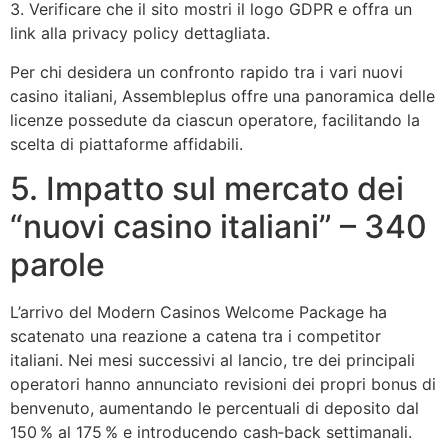
3. Verificare che il sito mostri il logo GDPR e offra un
link alla privacy policy dettagliata.
Per chi desidera un confronto rapido tra i vari nuovi
casino italiani, Assembleplus offre una panoramica delle
licenze possedute da ciascun operatore, facilitando la
scelta di piattaforme affidabili.
5. Impatto sul mercato dei
“nuovi casino italiani” – 340
parole
L’arrivo del Modern Casinos Welcome Package ha
scatenato una reazione a catena tra i competitor
italiani. Nei mesi successivi al lancio, tre dei principali
operatori hanno annunciato revisioni dei propri bonus di
benvenuto, aumentando le percentuali di deposito dal
150 % al 175 % e introducendo cash‑back settimanali.