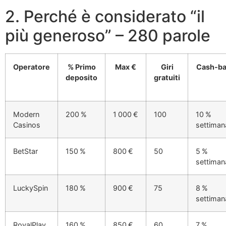
2. Perché è considerato “il
più generoso” – 280 parole
Operatore
% Primo
Max €
Giri
Cash‑ba
deposito
gratuiti
Modern
200 %
1 000 €
100
10 %
Casinos
settiman
BetStar
150 %
800 €
50
5 %
settiman
LuckySpin
180 %
900 €
75
8 %
settiman
RoyalPlay
160 %
850 €
60
7 %