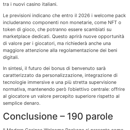
tra i nuovi casino italiani.
Le previsioni indicano che entro il 2026 i welcome pack
includeranno componenti non monetarie, come NFT o
token di gioco, che potranno essere scambiati su
marketplace dedicati. Questo aprirà nuove opportunità
di valore per i giocatori, ma richiederà anche una
maggiore attenzione alla regolamentazione dei beni
digitali.
In sintesi, il futuro dei bonus di benvenuto sarà
caratterizzato da personalizzazione, integrazione di
tecnologie immersive e una più stretta supervisione
normativa, mantenendo però l’obiettivo centrale: offrire
al giocatore un valore percepito superiore rispetto al
semplice denaro.
Conclusione – 190 parole
Il Modern Casinos Welcome Package si presenta come