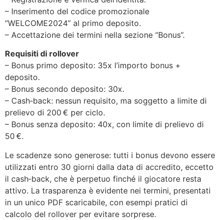
– Inserimento del codice promozionale
“WELCOME2024” al primo deposito.
– Accettazione dei termini nella sezione “Bonus”.
Requisiti di rollover
– Bonus primo deposito: 35x l’importo bonus +
deposito.
– Bonus secondo deposito: 30x.
– Cash‑back: nessun requisito, ma soggetto a limite di
prelievo di 200 € per ciclo.
– Bonus senza deposito: 40x, con limite di prelievo di
50 €.
Le scadenze sono generose: tutti i bonus devono essere
utilizzati entro 30 giorni dalla data di accredito, eccetto
il cash‑back, che è perpetuo finché il giocatore resta
attivo. La trasparenza è evidente nei termini, presentati
in un unico PDF scaricabile, con esempi pratici di
calcolo del rollover per evitare sorprese.