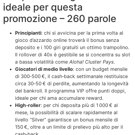
ideale per questa
promozione – 260 parole
Principianti
: chi si avvicina per la prima volta al
gioco d’azzardo online troverà il bonus senza
deposito e i 100 giri gratuiti un ottimo trampolino.
Il rollover di 40x è gestibile se si concentra su slot
a bassa volatilità come
Aloha! Cluster Pays
.
Giocatori di medio livello
: con un budget mensile
di 300‑500 €, il cash‑back settimanale restituisce
circa 30‑50 € di perdite, aumentando la longevità
del bankroll. Il programma VIP offre punti doppi,
ideale per chi ama accumulare reward.
High‑roller
: per chi deposita più di 1 000 € al
mese, la possibilità di scalare rapidamente al
livello “Silver” garantisce un bonus mensile di
150 €, oltre a un limite di prelievo più alto per il
cash‑back.