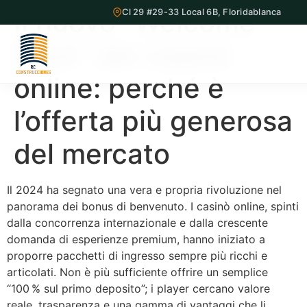
Il nuovo “Welcome
Cl 29 #29-33 Local 6B, Floridablanca
Pack” dei casinò
online: perché è
l’offerta più generosa
Inicio
del mercato
Proyectos Inmobiliarios
¿Quiénes Somos?
Il 2024 ha segnato una vera e propria rivoluzione nel
panorama dei bonus di benvenuto. I casinò online, spinti
Servicios
dalla concorrenza internazionale e dalla crescente
domanda di esperienze premium, hanno iniziato a
Nuestra Oficina
proporre pacchetti di ingresso sempre più ricchi e
articolati. Non è più sufficiente offrire un semplice
Contacto
“100 % sul primo deposito”; i player cercano valore
reale, trasparenza e una gamma di vantaggi che li