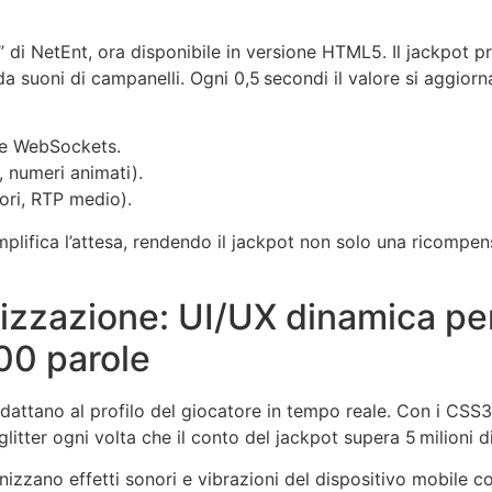
 di NetEnt, ora disponibile in versione HTML5. Il jackpot 
suoni di campanelli. Ogni 0,5 secondi il valore si aggiorna
te WebSockets.
, numeri animati).
ori, RTP medio).
mplifica l’attesa, rendendo il jackpot non solo una ricompen
alizzazione: UI/UX dinamica pe
300 parole
dattano al profilo del giocatore in tempo reale. Con i CSS
glitter ogni volta che il conto del jackpot supera 5 milioni d
izzano effetti sonori e vibrazioni del dispositivo mobile co