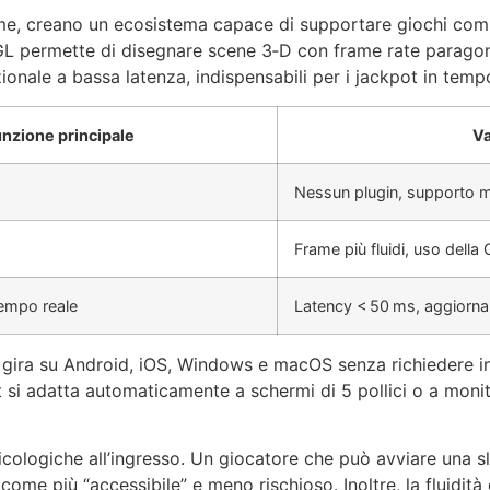
, creano un ecosistema capace di supportare giochi comple
GL permette di disegnare scene 3‑D con frame rate paragonab
ionale a bassa latenza, indispensabili per i jackpot in temp
nzione principale
Va
Nessun plugin, supporto m
Frame più fluidi, uso della
empo reale
Latency < 50 ms, aggiorna
 gira su Android, iOS, Windows e macOS senza richiedere inst
t si adatta automaticamente a schermi di 5 pollici o a moni
icologiche all’ingresso. Un giocatore che può avviare una s
o come più “accessibile” e meno rischioso. Inoltre, la fluidit