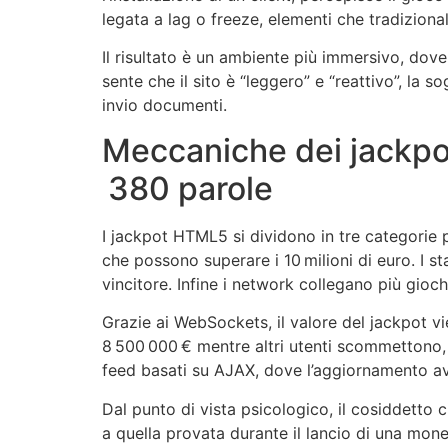
legata a lag o freeze, elementi che tradizio
Il risultato è un ambiente più immersivo, dove
sente che il sito è “leggero” e “reattivo”, la
invio documenti.
Meccaniche dei jackpot
380 parole
I jackpot HTML5 si dividono in tre categorie 
che possono superare i 10 milioni di euro. I s
vincitore. Infine i network collegano più gioch
Grazie ai WebSockets, il valore del jackpot vi
8 500 000 € mentre altri utenti scommettono, 
feed basati su AJAX, dove l’aggiornamento a
Dal punto di vista psicologico, il cosiddetto c
a quella provata durante il lancio di una mone