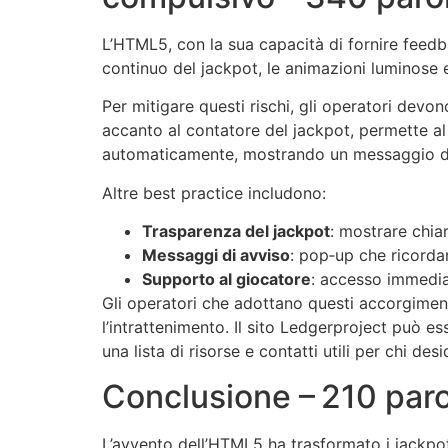
L’HTML5, con la sua capacità di fornire feedb
continuo del jackpot, le animazioni luminose e
Per mitigare questi rischi, gli operatori devon
accanto al contatore del jackpot, permette al 
automaticamente, mostrando un messaggio di a
Altre best practice includono:
Trasparenza del jackpot
: mostrare chiar
Messaggi di avviso
: pop‑up che ricorda
Supporto al giocatore
: accesso immedia
Gli operatori che adottano questi accorgiment
l’intrattenimento. Il sito Ledgerproject può e
una lista di risorse e contatti utili per chi de
Conclusione – 210 par
L’avvento dell’HTML5 ha trasformato i jackpot