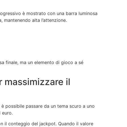
progressivo è mostrato con una barra luminosa
, mantenendo alta l’attenzione.
sa finale, ma un elemento di gioco a sé
r massimizzare il
3 è possibile passare da un tema scuro a uno
i euro.
n il conteggio del jackpot. Quando il valore