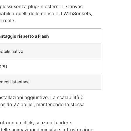
ssi senza plug‑in esterni. Il Canvas
ili a quelli delle console. I WebSockets,
o reale.
ntaggio rispetto a Flash
obile nativo
 GPU
menti istantanei
allazioni aggiuntive. La scalabilità è
tor da 27 pollici, mantenendo la stessa
lot con un click, senza attendere
à delle animazioni diminuisce la frustrazione