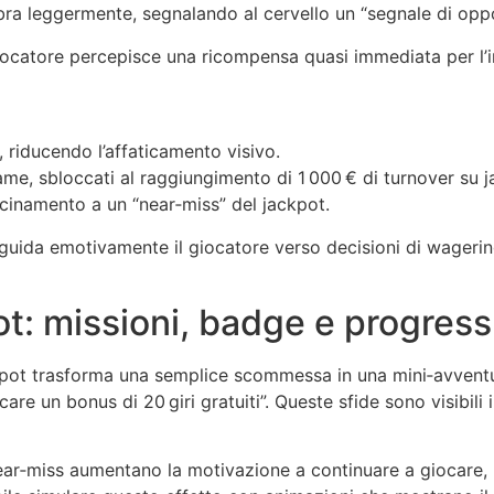
vibra leggermente, segnalando al cervello un “segnale di oppo
giocatore percepisce una ricompensa quasi immediata per l’in
 riducendo l’affaticamento visivo.
me, sbloccati al raggiungimento di 1 000 € di turnover su j
icinamento a un “near‑miss” del jackpot.
a guida emotivamente il giocatore verso decisioni di wager
ot: missioni, badge e progress
kpot trasforma una semplice scommessa in una mini‑avventura
re un bonus di 20 giri gratuiti”. Queste sfide sono visibili
ar‑miss aumentano la motivazione a continuare a giocare, poi