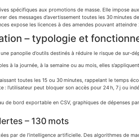
ives spécifiques aux promotions de masse. Elle impose aux o
sérer des messages d’avertissement toutes les 30 minutes de
ences expose les licences à des amendes pouvant atteindre
isation – typologie et fonctio
ne panoplie d’outils destinés à réduire le risque de sur‑dé
les à la journée, à la semaine ou au mois, elles s’applique
aissant toutes les 15 ou 30 minutes, rappelant le temps éc
: l’utilisateur peut bloquer son accès pour 24 h, 7 j ou in
eau de bord exportable en CSV, graphiques de dépenses par c
lertes – 130 mots
es par de l’intelligence artificielle. Des algorithmes de ma