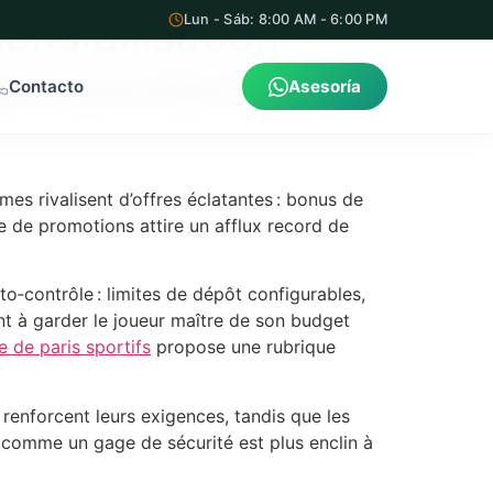
ensibilisation
Lun - Sáb: 8:00 AM - 6:00 PM
igne pendant le
Contacto
Asesoría
es rivalisent d’offres éclatantes : bonus de
e de promotions attire un afflux record de
o‑contrôle : limites de dépôt configurables,
nt à garder le joueur maître de son budget
te de paris sportifs
propose une rubrique
es renforcent leurs exigences, tandis que les
 » comme un gage de sécurité est plus enclin à