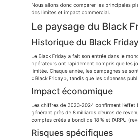
Nous allons donc comparer les principales pla
des limites et impact commercial.
Le paysage du Black Fr
Historique du Black Frida
Le Black Friday a fait son entrée dans le mon
opérateurs ont rapidement compris que les jo
limitée. Chaque année, les campagnes se sont
« Black Friday », tandis que les dépenses publ
Impact économique
Les chiffres de 2023‑2024 confirment l’effet
générant près de 8 milliards d’euros de reve
comptes créés a bondi de 18 % et l’ARPU (rev
Risques spécifiques