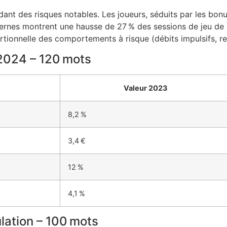
dant des risques notables. Les joueurs, séduits par les bo
nternes montrent une hausse de 27 % des sessions de jeu de
rtionnelle des comportements à risque (débits impulsifs, re
 2024 – 120 mots
Valeur 2023
8,2 %
3,4 €
12 %
4,1 %
lation – 100 mots