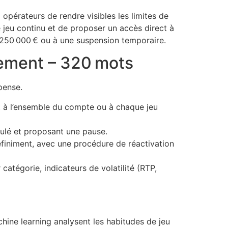
pérateurs de rendre visibles les limites de
 jeu continu et de proposer un accès direct à
 250 000 € ou à une suspension temporaire.
nnement – 320 mots
pense.
nt à l’ensemble du compte ou à chaque jeu
oulé et proposant une pause.
définiment, avec une procédure de réactivation
atégorie, indicateurs de volatilité (RTP,
chine learning analysent les habitudes de jeu