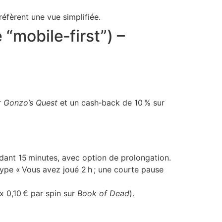
éfèrent une vue simplifiée.
“mobile‑first”) –
r
Gonzo’s Quest
et un cash‑back de 10 % sur
dant 15 minutes, avec option de prolongation.
type « Vous avez joué 2 h ; une courte pause
x 0,10 € par spin sur
Book of Dead
).