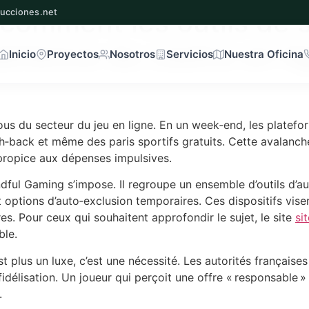
comment les outils de s
ucciones.net
périence du casino en l
Inicio
Proyectos
Nosotros
Servicios
Nuestra Oficina
us du secteur du jeu en ligne. En un week‑end, les plateform
ash‑back et même des paris sportifs gratuits. Cette avalanch
 propice aux dépenses impulsives.
ful Gaming s’impose. Il regroupe un ensemble d’outils d’aut
 options d’auto‑exclusion temporaires. Ces dispositifs vise
s. Pour ceux qui souhaitent approfondir le sujet, le site
si
ble.
’est plus un luxe, c’est une nécessité. Les autorités français
fidélisation. Un joueur qui perçoit une offre « responsable
.