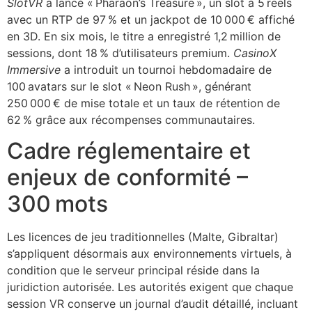
SlotVR
a lancé « Pharaon’s Treasure », un slot à 5 reels
avec un RTP de 97 % et un jackpot de 10 000 € affiché
en 3D. En six mois, le titre a enregistré 1,2 million de
sessions, dont 18 % d’utilisateurs premium.
CasinoX
Immersive
a introduit un tournoi hebdomadaire de
100 avatars sur le slot « Neon Rush », générant
250 000 € de mise totale et un taux de rétention de
62 % grâce aux récompenses communautaires.
Cadre réglementaire et
enjeux de conformité –
300 mots
Les licences de jeu traditionnelles (Malte, Gibraltar)
s’appliquent désormais aux environnements virtuels, à
condition que le serveur principal réside dans la
juridiction autorisée. Les autorités exigent que chaque
session VR conserve un journal d’audit détaillé, incluant