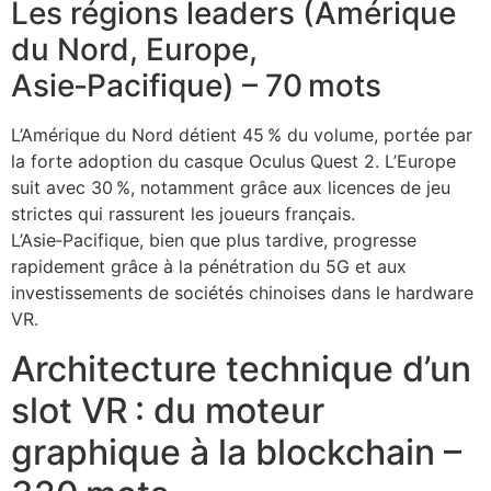
Les régions leaders (Amérique
du Nord, Europe,
Asie‑Pacifique) – 70 mots
L’Amérique du Nord détient 45 % du volume, portée par
la forte adoption du casque Oculus Quest 2. L’Europe
suit avec 30 %, notamment grâce aux licences de jeu
strictes qui rassurent les joueurs français.
L’Asie‑Pacifique, bien que plus tardive, progresse
rapidement grâce à la pénétration du 5G et aux
investissements de sociétés chinoises dans le hardware
VR.
Architecture technique d’un
slot VR : du moteur
graphique à la blockchain –