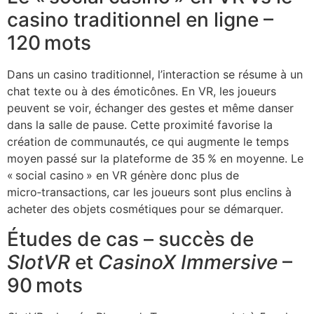
casino traditionnel en ligne –
120 mots
Dans un casino traditionnel, l’interaction se résume à un
chat texte ou à des émoticônes. En VR, les joueurs
peuvent se voir, échanger des gestes et même danser
dans la salle de pause. Cette proximité favorise la
création de communautés, ce qui augmente le temps
moyen passé sur la plateforme de 35 % en moyenne. Le
« social casino » en VR génère donc plus de
micro‑transactions, car les joueurs sont plus enclins à
acheter des objets cosmétiques pour se démarquer.
Études de cas – succès de
SlotVR
et
CasinoX Immersive
–
90 mots