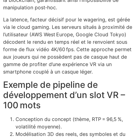
la blockchain, garantissant ainsi l’impossibilité de
manipulation post‑hoc.
La latence, facteur décisif pour le wagering, est gérée
via le cloud gaming. Les serveurs situés à proximité de
l’utilisateur (AWS West Europe, Google Cloud Tokyo)
décodent le rendu en temps réel et le renvoient sous
forme de flux vidéo 4K/60 fps. Cette approche permet
aux joueurs qui ne possèdent pas de casque haut de
gamme de profiter d’une expérience VR via un
smartphone couplé à un casque léger.
Exemple de pipeline de
développement d’un slot VR –
100 mots
Conception du concept (thème, RTP = 96,5 %,
volatilité moyenne).
Modélisation 3D des reels, des symboles et du