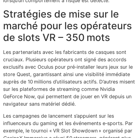
lorsqu’un comportement à risque est détecté.
Stratégies de mise sur le
marché pour les opérateurs
de slots VR – 350 mots
Les partenariats avec les fabricants de casques sont
cruciaux. Plusieurs opérateurs ont signé des accords
exclusifs avec Oculus pour pré‑installer leurs jeux sur le
store Quest, garantissant ainsi une visibilité immédiate
auprès de 10 millions d’utilisateurs actifs. D’autres misent
sur les plateformes de streaming comme Nvidia
GeForce Now, qui permettent de jouer en VR depuis un
navigateur sans matériel dédié.
Les campagnes de lancement s’appuient sur les
influenceurs du gaming et les événements e‑sports. Par
exemple, le tournoi « VR Slot Showdown » organisé par
CasinoX Immersive
a réuni 50 streamers, générant plus