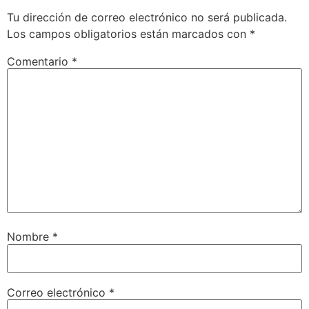
Tu dirección de correo electrónico no será publicada.
Los campos obligatorios están marcados con
*
Comentario
*
Nombre
*
Correo electrónico
*