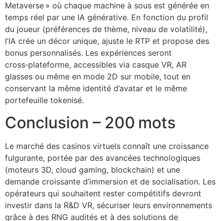
Metaverse » où chaque machine à sous est générée en
temps réel par une IA générative. En fonction du profil
du joueur (préférences de thème, niveau de volatilité),
l’IA crée un décor unique, ajuste le RTP et propose des
bonus personnalisés. Les expériences seront
cross‑plateforme, accessibles via casque VR, AR
glasses ou même en mode 2D sur mobile, tout en
conservant la même identité d’avatar et le même
portefeuille tokenisé.
Conclusion – 200 mots
Le marché des casinos virtuels connaît une croissance
fulgurante, portée par des avancées technologiques
(moteurs 3D, cloud gaming, blockchain) et une
demande croissante d’immersion et de socialisation. Les
opérateurs qui souhaitent rester compétitifs devront
investir dans la R&D VR, sécuriser leurs environnements
grâce à des RNG audités et à des solutions de