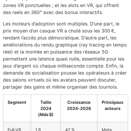
zones VR ponctuelles ; et les slots en VR, qui offrent
des reels en 360° avec des bonus interactifs.
Les moteurs d’adoption sont multiples. D’une part, le
prix moyen d’un casque VR a chuté sous les 300 €,
rendant l’accès plus démocratique. D’autre part, les
améliorations du rendu graphique (ray tracing en temps
réel) et la montée en puissance des réseaux 5G
permettent une latence quasi nulle, essentielle pour les
jeux d’argent où chaque milliseconde compte. Enfin, la
demande de socialisation pousse les opérateurs à créer
des salons virtuels où les avatars peuvent discuter,
partager des gains et même organiser des tournois.
Segment
Taille
Croissance
Principaux
2024
2024‑2026
acteurs
(Mds $)
Full‑VR
1,8
42 %
Meta,