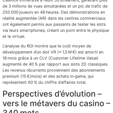
de 3 millions de vues simultanées et un pic de trafic de
250 000 joueurs en 48 heures. Des démonstrations en
réalité augmentée (AR) dans les centres commerciaux
ont également permis aux passants de tester les slots
via leurs smartphones, créant un pont entre le physique
et le virtuel.
L’analyse du ROI montre que le coût moyen de
développement d’un slot VR (≈ 1,5 M €) est amorti en
18 mois grâce à un CLV (Customer Lifetime Value)
augmenté de 40 % par rapport aux slots 2D classiques.
Les revenus récurrents proviennent des abonnements
premium (15 €/mois) et des achats in‑game, qui
représentent 60 % du chiffre d’affaires total.
Perspectives d’évolution –
vers le métavers du casino –
340 mots