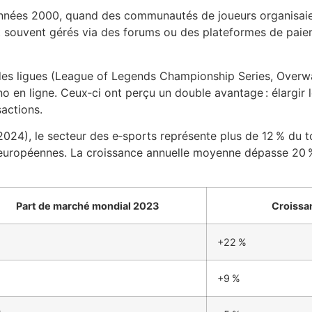
 années 2000, quand des communautés de joueurs organisaie
nt souvent gérés via des forums ou des plateformes de paiem
on des ligues (League of Legends Championship Series, Overw
no en ligne. Ceux‑ci ont perçu un double avantage : élargir l
actions.
24), le secteur des e‑sports représente plus de 12 % du to
ns européennes. La croissance annuelle moyenne dépasse 20 %
Part de marché mondial 2023
Croissa
%
+22 %
+9 %