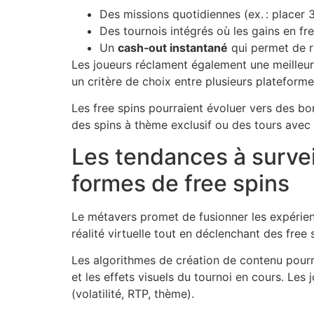
Des missions quotidiennes (ex. : placer
Des tournois intégrés où les gains en f
Un
cash‑out instantané
qui permet de ré
Les joueurs réclament également une meilleure 
un critère de choix entre plusieurs plateforme
Les free spins pourraient évoluer vers des bo
des spins à thème exclusif ou des tours avec 
Les tendances à survei
formes de free spins
Le métavers promet de fusionner les expérien
réalité virtuelle tout en déclenchant des free 
Les algorithmes de création de contenu pourr
et les effets visuels du tournoi en cours. Les 
(volatilité, RTP, thème).