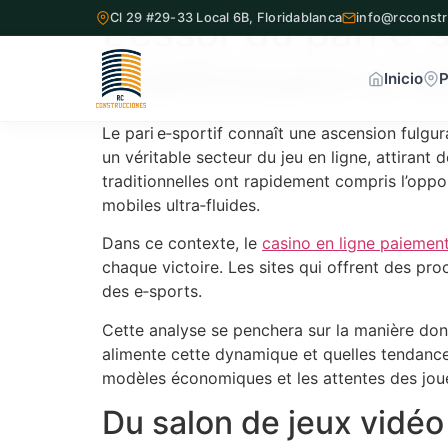
L’essor du pari e‑
Cl 29 #29-33 Local 6B, Floridablanca
info@rcconstr
redéfinissent le f
Inicio
P
Le pari e‑sportif connaît une ascension fulgu
un véritable secteur du jeu en ligne, attirant
Inicio
traditionnelles ont rapidement compris l’oppo
mobiles ultra‑fluides.
Proyectos Inmobiliarios
Dans ce contexte, le
casino en ligne paiemen
¿Quiénes Somos?
chaque victoire. Les sites qui offrent des pro
des e‑sports.
Servicios
Cette analyse se penchera sur la manière dont 
alimente cette dynamique et quelles tendance
Nuestra Oficina
modèles économiques et les attentes des joueu
Du salon de jeux vidéo a
Contacto