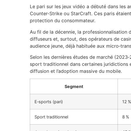
Le pari sur les jeux vidéo a débuté dans les
Counter‑Strike ou StarCraft. Ces paris étaie
protection du consommateur.
Au fil de la décennie, la professionnalisati
diffuseurs et, surtout, des opérateurs de casi
audience jeune, déjà habituée aux micro‑trans
Selon les dernières études de marché (2023‑20
sport traditionnel dans certaines juridictio
diffusion et l’adoption massive du mobile.
Segment
E‑sports (pari)
12 
Sport traditionnel
8 %