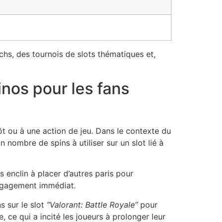
chs, des tournois de slots thématiques et,
inos pour les fans
t ou à une action de jeu. Dans le contexte du
 nombre de spins à utiliser sur un slot lié à
s enclin à placer d’autres paris pour
’engagement immédiat.
s sur le slot
“Valorant: Battle Royale”
pour
, ce qui a incité les joueurs à prolonger leur