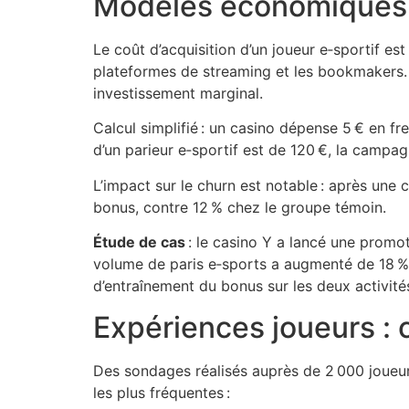
Modèles économiques : 
Le coût d’acquisition d’un joueur e‑sportif es
plateformes de streaming et les bookmakers. 
investissement marginal.
Calcul simplifié : un casino dépense 5 € en f
d’un parieur e‑sportif est de 120 €, la campag
L’impact sur le churn est notable : après une
bonus, contre 12 % chez le groupe témoin.
Étude de cas
: le casino Y a lancé une promo
volume de paris e‑sports a augmenté de 18 % 
d’entraînement du bonus sur les deux activité
Expériences joueurs : 
Des sondages réalisés auprès de 2 000 joueur
les plus fréquentes :