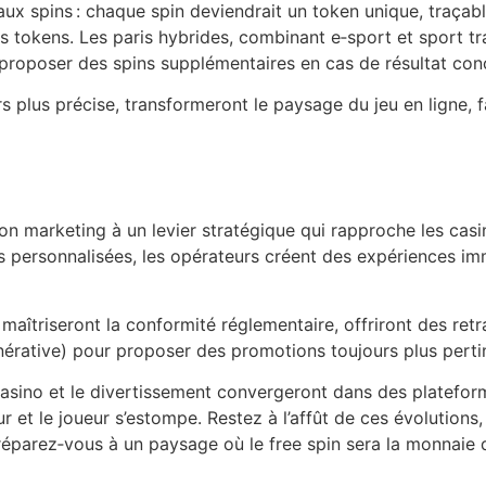
 aux spins : chaque spin deviendrait un token unique, traçab
s tokens. Les paris hybrides, combinant e‑sport et sport tr
t proposer des spins supplémentaires en cas de résultat con
s plus précise, transformeront le paysage du jeu en ligne, 
tion marketing à un levier stratégique qui rapproche les ca
 personnalisées, les opérateurs créent des expériences imm
maîtriseront la conformité réglementaire, offriront des retra
nérative) pour proposer des promotions toujours plus perti
le casino et le divertissement convergeront dans des platef
r et le joueur s’estompe. Restez à l’affût de ces évolution
éparez‑vous à un paysage où le free spin sera la monnaie 