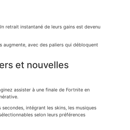
Un retrait instantané de leurs gains est devenu
ins augmente, avec des paliers qui débloquent
ers et nouvelles
inez assister à une finale de Fortnite en
nérative.
secondes, intégrant les skins, les musiques
, sélectionnables selon leurs préférences