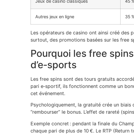
Jeux de casino classiques
45 
Autres jeux en ligne
35 
Les opérateurs de casino ont ainsi créé des po
surtout, des promotions basées sur les free sp
Pourquoi les free spins
d’e‑sports
Les free spins sont des tours gratuits accor
pari e‑sportif, ils fonctionnent comme un bonu
cet événement.
Psychologiquement, la gratuité crée un biais d
“rembourser” le bonus. L’effet de rareté (spi
Exemple concret : pendant la finale du Champi
chaque pari de plus de 10 €. Le RTP (Return to