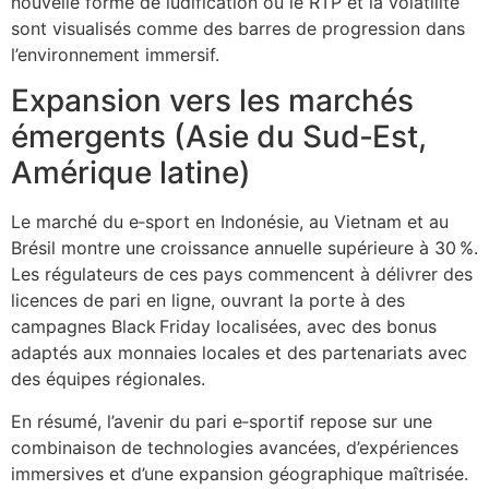
nouvelle forme de ludification où le RTP et la volatilité
sont visualisés comme des barres de progression dans
l’environnement immersif.
Expansion vers les marchés
émergents (Asie du Sud‑Est,
Amérique latine)
Le marché du e‑sport en Indonésie, au Vietnam et au
Brésil montre une croissance annuelle supérieure à 30 %.
Les régulateurs de ces pays commencent à délivrer des
licences de pari en ligne, ouvrant la porte à des
campagnes Black Friday localisées, avec des bonus
adaptés aux monnaies locales et des partenariats avec
des équipes régionales.
En résumé, l’avenir du pari e‑sportif repose sur une
combinaison de technologies avancées, d’expériences
immersives et d’une expansion géographique maîtrisée.