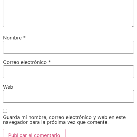
Nombre
*
Correo electrónico
*
Web
Guarda mi nombre, correo electrónico y web en este
navegador para la próxima vez que comente.