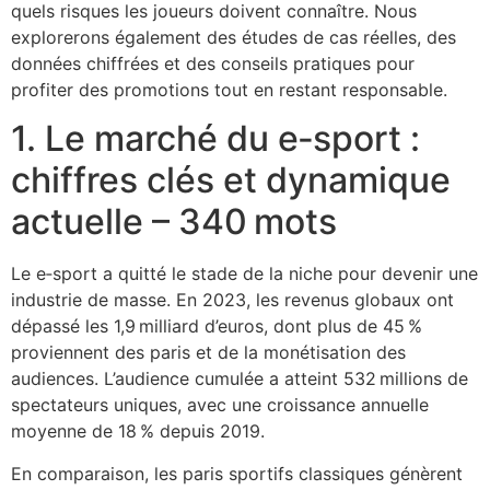
quels risques les joueurs doivent connaître. Nous
explorerons également des études de cas réelles, des
données chiffrées et des conseils pratiques pour
profiter des promotions tout en restant responsable.
1. Le marché du e‑sport :
chiffres clés et dynamique
actuelle – 340 mots
Le e‑sport a quitté le stade de la niche pour devenir une
industrie de masse. En 2023, les revenus globaux ont
dépassé les 1,9 milliard d’euros, dont plus de 45 %
proviennent des paris et de la monétisation des
audiences. L’audience cumulée a atteint 532 millions de
spectateurs uniques, avec une croissance annuelle
moyenne de 18 % depuis 2019.
En comparaison, les paris sportifs classiques génèrent