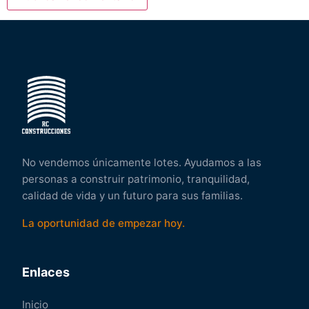
No vendemos únicamente lotes. Ayudamos a las
personas a construir patrimonio, tranquilidad,
calidad de vida y un futuro para sus familias.
La oportunidad de empezar hoy.
Enlaces
Inicio