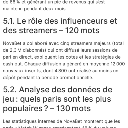
de 66 % et générant un pic de revenus qui s’est
maintenu pendant deux mois.
5.1. Le rôle des influenceurs et
des streamers – 120 mots
NovaBet a collaboré avec cinq streamers majeurs (total
de 2,3 M d’abonnés) qui ont diffusé leurs sessions de
pari en direct, expliquant les cotes et les stratégies de
cash‑out. Chaque diffusion a généré en moyenne 12 000
nouveaux inscrits, dont 4 800 ont réalisé au moins un
dépôt pendant la période promotionnelle.
5.2. Analyse des données de
jeu : quels paris sont les plus
populaires ? – 130 mots
Les statistiques internes de NovaBet montrent que les