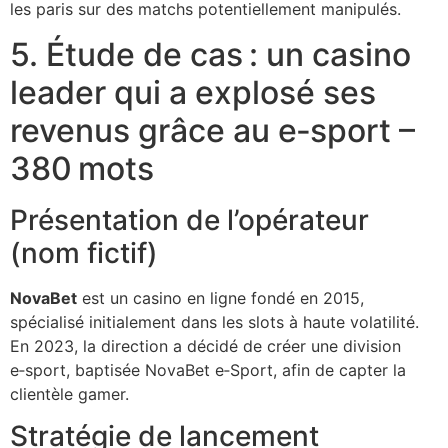
les paris sur des matchs potentiellement manipulés.
5. Étude de cas : un casino
leader qui a explosé ses
revenus grâce au e‑sport –
380 mots
Présentation de l’opérateur
(nom fictif)
NovaBet
est un casino en ligne fondé en 2015,
spécialisé initialement dans les slots à haute volatilité.
En 2023, la direction a décidé de créer une division
e‑sport, baptisée NovaBet e‑Sport, afin de capter la
clientèle gamer.
Stratégie de lancement