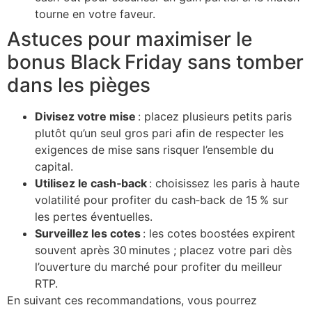
tourne en votre faveur.
Astuces pour maximiser le
bonus Black Friday sans tomber
dans les pièges
Divisez votre mise
: placez plusieurs petits paris
plutôt qu’un seul gros pari afin de respecter les
exigences de mise sans risquer l’ensemble du
capital.
Utilisez le cash‑back
: choisissez les paris à haute
volatilité pour profiter du cash‑back de 15 % sur
les pertes éventuelles.
Surveillez les cotes
: les cotes boostées expirent
souvent après 30 minutes ; placez votre pari dès
l’ouverture du marché pour profiter du meilleur
RTP.
En suivant ces recommandations, vous pourrez