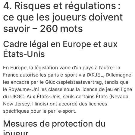
4. Risques et régulations :
ce que les joueurs doivent
savoir – 260 mots
Cadre légal en Europe et aux
États‑Unis
En Europe, la législation varie d’un pays à l’autre : la
France autorise les paris e‑sport via l’ARJEL, l’Allemagne
les encadre par le Glücksspielstaatsvertrag, tandis que
le Royaume‑Uni les classe sous la licence de jeu en ligne
du UKGC. Aux États‑Unis, seuls certains États (Nevada,
New Jersey, Illinois) ont accordé des licences
spécifiques pour le pari e‑sport.
Mesures de protection du
joueur