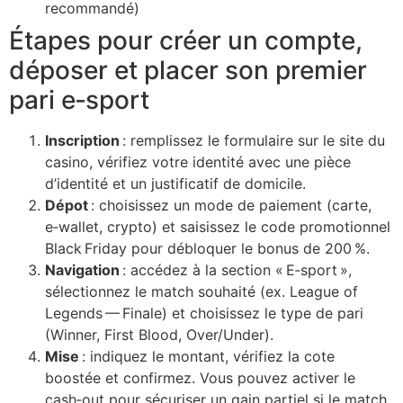
recommandé)
Étapes pour créer un compte,
déposer et placer son premier
pari e‑sport
Inscription
: remplissez le formulaire sur le site du
casino, vérifiez votre identité avec une pièce
d’identité et un justificatif de domicile.
Dépot
: choisissez un mode de paiement (carte,
e‑wallet, crypto) et saisissez le code promotionnel
Black Friday pour débloquer le bonus de 200 %.
Navigation
: accédez à la section « E‑sport »,
sélectionnez le match souhaité (ex. League of
Legends — Finale) et choisissez le type de pari
(Winner, First Blood, Over/Under).
Mise
: indiquez le montant, vérifiez la cote
boostée et confirmez. Vous pouvez activer le
cash‑out pour sécuriser un gain partiel si le match