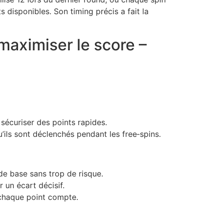
s disponibles. Son timing précis a fait la
 maximiser le score –
 sécuriser des points rapides.
u’ils sont déclenchés pendant les free‑spins.
 de base sans trop de risque.
 un écart décisif.
d chaque point compte.