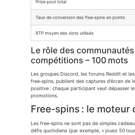
Prize‑pool total
Taux de conversion des free‑spins en points
RTP moyen des slots utilisés
Le rôle des communautés 
compétitions – 100 mots
Les groupes Discord, les forums Reddit et le
free‑spins, publient des captures d’écran de 
positive : chaque participant veut dépasser l
promotions.
Free‑spins : le moteur
Les free‑spins ne sont pas de simples cadeaux 
défis quotidiens (par exemple, « jouez 50 tou