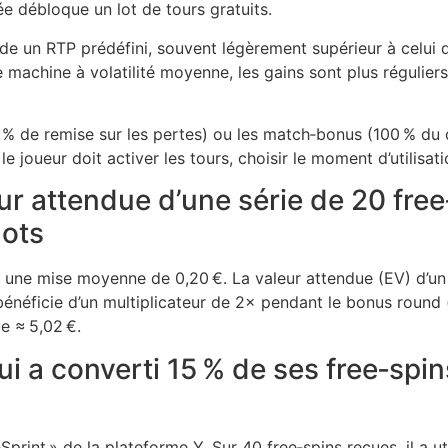
e débloque un lot de tours gratuits.
e un RTP prédéfini, souvent légèrement supérieur à celui du 
une machine à volatilité moyenne, les gains sont plus régulier
% de remise sur les pertes) ou les match‑bonus (100 % du 
 joueur doit activer les tours, choisir le moment d’utilisati
r attendue d’une série de 20 free
mots
une mise moyenne de 0,20 €. La valeur attendue (EV) d’un sp
 bénéficie d’un multiplicateur de 2× pendant le bonus round (
ue ≈ 5,02 €.
ui a converti 15 % de ses free‑spi
print » de la plateforme Y. Sur 40 free‑spins reçues, il a u