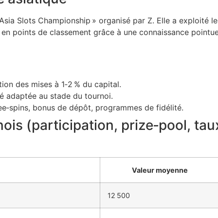
 « Asia Slots Championship » organisé par Z. Elle a exploité 
t en points de classement grâce à une connaissance pointu
ation des mises à 1‑2 % du capital.
ité adaptée au stade du tournoi.
ree‑spins, bonus de dépôt, programmes de fidélité.
nois (participation, prize‑pool, ta
Valeur moyenne
12 500