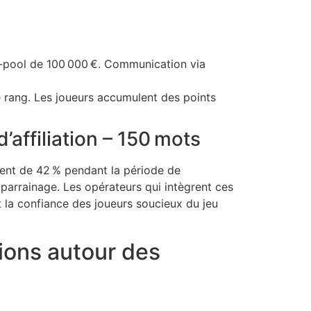
ze‑pool de 100 000 €. Communication via
 rang. Les joueurs accumulent des points
’affiliation – 150 mots
tent de 42 % pendant la période de
 parrainage. Les opérateurs qui intègrent ces
t la confiance des joueurs soucieux du jeu
tions autour des