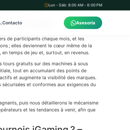
ment les
Lun - Sáb: 8:00 AM - 6:00 PM
 victoires
Contacto
Asesoría
ers de participants chaque mois, et les
tions ; elles deviennent le cœur même de la
, en temps de jeu et, surtout, en revenus.
es tours gratuits sur des machines à sous
nitiale, tout en accumulant des points de
ctifs et augmente la visibilité des marques.
s sécurisées et conformes aux exigences du
agnants, puis nous détaillerons le mécanisme
pérateurs et les tendances à venir, afin que
ournois iGaming ? –