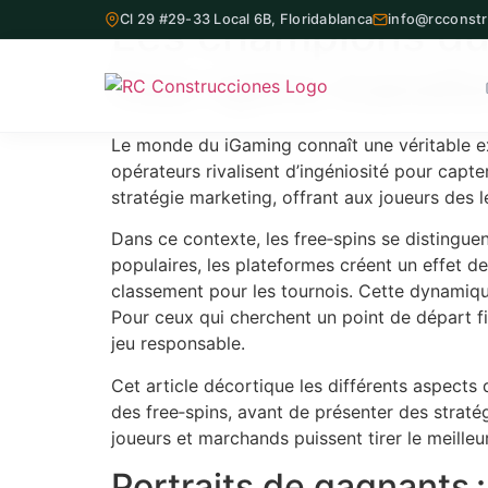
Les champions du
Cl 29 #29-33 Local 6B, Floridablanca
info@rcconstr
free‑spins transf
Le monde du iGaming connaît une véritable expl
opérateurs rivalisent d’ingéniosité pour capte
Inicio
stratégie marketing, offrant aux joueurs des l
Proyectos Inmobiliarios
Dans ce contexte, les free‑spins se distingue
populaires, les plateformes créent un effet de
¿Quiénes Somos?
classement pour les tournois. Cette dynamique
Pour ceux qui cherchent un point de départ fi
jeu responsable.
Servicios
Cet article décortique les différents aspect
Nuestra Oficina
des free‑spins, avant de présenter des straté
joueurs et marchands puissent tirer le meilleu
Contacto
Portraits de gagnants 