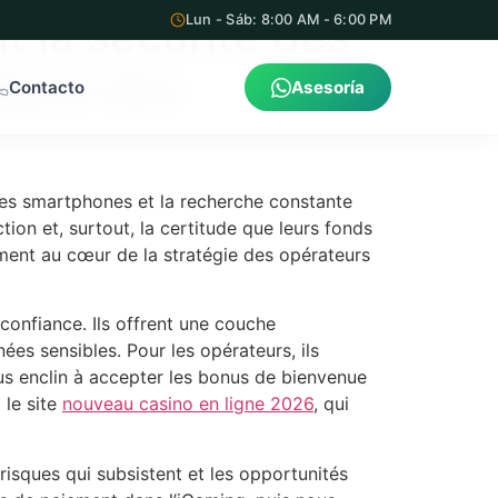
t la sécurité des
Lun - Sáb: 8:00 AM - 6:00 PM
alyse des
Contacto
Asesoría
 des smartphones et la recherche constante
tion et, surtout, la certitude que leurs fonds
ement au cœur de la stratégie des opérateurs
confiance. Ils offrent une couche
nées sensibles. Pour les opérateurs, ils
lus enclin à accepter les bonus de bienvenue
 le site
nouveau casino en ligne 2026
, qui
risques qui subsistent et les opportunités