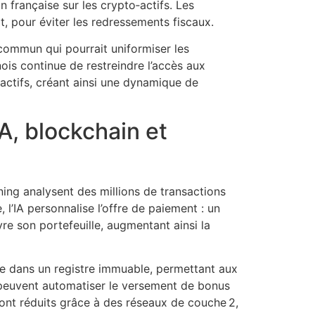
 française sur les crypto‑actifs. Les
t, pour éviter les redressements fiscaux.
commun qui pourrait uniformiser les
ois continue de restreindre l’accès aux
‑actifs, créant ainsi une dynamique de
A, blockchain et
ning analysent des millions de transactions
l’IA personnalise l’offre de paiement : un
vre son portefeuille, augmentant ainsi la
ée dans un registre immuable, permettant aux
ts peuvent automatiser le versement de bonus
 sont réduits grâce à des réseaux de couche 2,