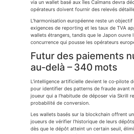
via un wallet basé aux îles Caïmans devra décl
opérateurs doivent fournir des relevés détaill
L’harmonisation européenne reste un objectif
exigences de reporting et les taux de TVA app
wallets étrangers, tandis que le Japon ouvre 
concurrence qui pousse les opérateurs europée
Futur des paiements nu
au‑delà – 340 mots
L’intelligence artificielle devient le co‑pilo
pour identifier des patterns de fraude avant m
joueur qui a l’habitude de déposer via Skrill r
probabilité de conversion.
Les wallets basés sur la blockchain offrent 
joueurs de vérifier l’historique de leurs dép
dès que le dépôt atteint un certain seuil, éli