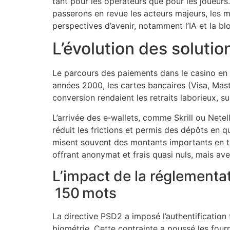
tant pour les opérateurs que pour les joueur
passerons en revue les acteurs majeurs, les mé
perspectives d’avenir, notamment l’IA et la bl
L’évolution des soluti
Le parcours des paiements dans le casino en 
années 2000, les cartes bancaires (Visa, Mast
conversion rendaient les retraits laborieux, 
L’arrivée des e‑wallets, comme Skrill ou Nete
réduit les frictions et permis des dépôts en 
misent souvent des montants importants en te
offrant anonymat et frais quasi nuls, mais ave
L’impact de la réglementa
150 mots
La directive PSD2 a imposé l’authentification 
biométrie. Cette contrainte a poussé les four