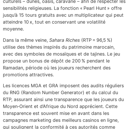
culturels – dunes, oasis, caravane – afin de respecter les
sensibilités religieuses. La fonction « Pearl Hunt » offre
jusqu’à 15 tours gratuits avec un multiplicateur qui peut
atteindre 10 x, tout en conservant une volatilité
moyenne.
Dans la même veine,
Sahara Riches
(RTP = 96,5 %)
utilise des thèmes inspirés du patrimoine marocain,
avec des symboles de mosaïques et de tajines. Le jeu
propose un bonus de dépôt de 200 % pendant le
Ramadan, période où les joueurs recherchent des
promotions attractives.
Les licences MGA et GRA imposent des audits réguliers
du RNG (Random Number Generator) et du calcul du
RTP, assurant ainsi une transparence que les joueurs du
Moyen‑Orient et d’Afrique du Nord apprécient. Cette
transparence est souvent mise en avant dans les
campagnes marketing des meilleurs casinos en ligne,
qui soulignent la conformité à ces autorités comme