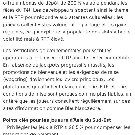
offre un bonus de dépôt de 200 % valable pendant les
fêtes du Têt. Les développeurs adaptent ainsi le thème
et le RTP pour répondre aux attentes culturelles : les
joueurs collectivistes valorisent le partage et les gains
réguliers, ce qui explique la popularité des slots à faible
volatilité mais à RTP élevé.
Les restrictions gouvernementales poussent les
opérateurs à optimiser le RTP afin de rester compétitifs.
En l’absence de jackpots progressifs massifs, les
promotions de bienvenue et les exigences de mise
(wagering) deviennent les leviers principaux. Les
plateformes qui affichent clairement leurs RTP et leurs
conditions de mise sont perçues comme plus fiables, un
critère que les joueurs consultent régulièrement sur des
sites d’information comme Bleublanczebre.
Points clés pour les joueurs d’Asie du Sud‑Est
– Privilégier les jeux à RTP ≥ 96,5 % pour compenser les
restrictions de paiement.