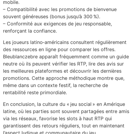
mobile.
– Compatibilité avec les promotions de bienvenue
souvent généreuses (bonus jusqu’à 300 %).
– Conformité aux exigences de jeu responsable,
renforçant la confiance.
Les joueurs latino‑américains consultent régulièrement
des ressources en ligne pour comparer les offres.
Bleublanczebre apparaît fréquemment comme un guide
neutre où ils peuvent vérifier les RTP, lire des avis sur
les meilleures plateformes et découvrir les dernières
promotions. Cette approche méthodique montre que,
même dans un contexte festif, la recherche de
rentabilité reste primordiale.
En conclusion, la culture du « jeu social » en Amérique
latine, où les parties sont souvent partagées entre amis
via les réseaux, favorise les slots à haut RTP qui
garantissent des retours réguliers, tout en maintenant
l’aspect ludique et communautaire du jeu.