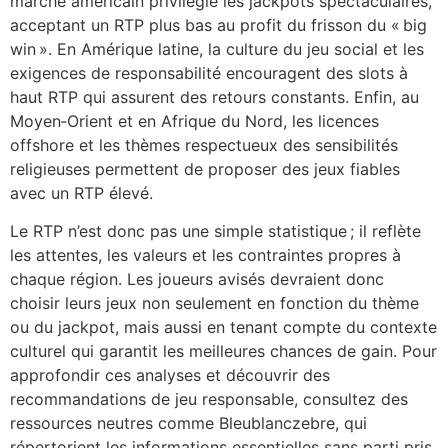
marché américain privilégie les jackpots spectaculaires,
acceptant un RTP plus bas au profit du frisson du « big
win ». En Amérique latine, la culture du jeu social et les
exigences de responsabilité encouragent des slots à
haut RTP qui assurent des retours constants. Enfin, au
Moyen‑Orient et en Afrique du Nord, les licences
offshore et les thèmes respectueux des sensibilités
religieuses permettent de proposer des jeux fiables
avec un RTP élevé.
Le RTP n’est donc pas une simple statistique ; il reflète
les attentes, les valeurs et les contraintes propres à
chaque région. Les joueurs avisés devraient donc
choisir leurs jeux non seulement en fonction du thème
ou du jackpot, mais aussi en tenant compte du contexte
culturel qui garantit les meilleures chances de gain. Pour
approfondir ces analyses et découvrir des
recommandations de jeu responsable, consultez des
ressources neutres comme Bleublanczebre, qui
répertorient les informations essentielles sans parti pris.