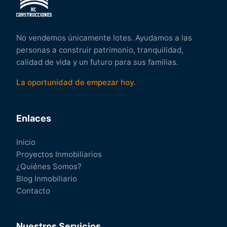
No vendemos únicamente lotes. Ayudamos a las
personas a construir patrimonio, tranquilidad,
calidad de vida y un futuro para sus familias.
La oportunidad de empezar hoy.
Enlaces
Inicio
Proyectos Inmobiliarios
¿Quiénes Somos?
Blog Inmobiliario
Contacto
Nuestros Servicios