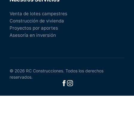
Venta de lotes campestres
Construcción de vivienda
Proyectos por aportes
Asesoría en inversión
© 2026 RC Construcciones. Todos los derechos
reservados.