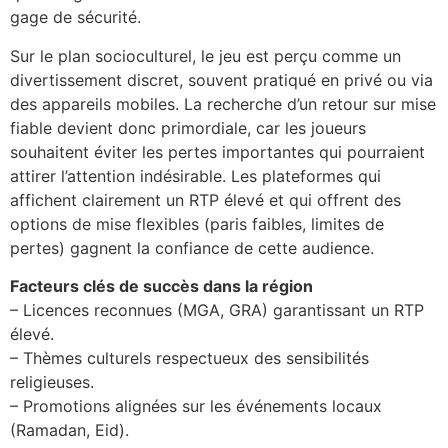
gage de sécurité.
Sur le plan socioculturel, le jeu est perçu comme un
divertissement discret, souvent pratiqué en privé ou via
des appareils mobiles. La recherche d’un retour sur mise
fiable devient donc primordiale, car les joueurs
souhaitent éviter les pertes importantes qui pourraient
attirer l’attention indésirable. Les plateformes qui
affichent clairement un RTP élevé et qui offrent des
options de mise flexibles (paris faibles, limites de
pertes) gagnent la confiance de cette audience.
Facteurs clés de succès dans la région
– Licences reconnues (MGA, GRA) garantissant un RTP
élevé.
– Thèmes culturels respectueux des sensibilités
religieuses.
– Promotions alignées sur les événements locaux
(Ramadan, Eid).